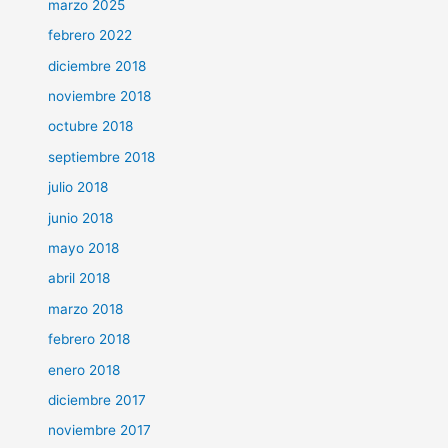
marzo 2025
febrero 2022
diciembre 2018
noviembre 2018
octubre 2018
septiembre 2018
julio 2018
junio 2018
mayo 2018
abril 2018
marzo 2018
febrero 2018
enero 2018
diciembre 2017
noviembre 2017