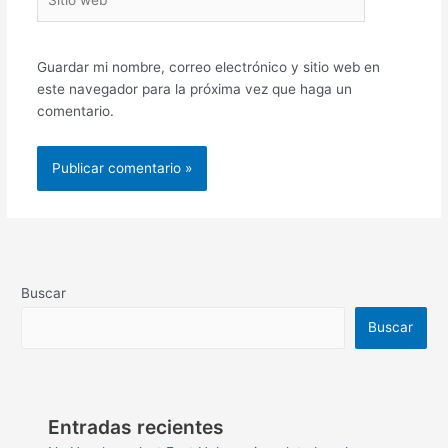
web
Guardar mi nombre, correo electrónico y sitio web en
este navegador para la próxima vez que haga un
comentario.
Buscar
Buscar
Entradas recientes