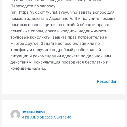
Переходите по запросу
[url=https://vk.com/yurist.avsyunino]задать вопрос для
помощи адвоката в Авсюнино[/url] и получите помощь
опытных правозащитников в любой области права:
семейные споры, долги и кредиты, недвижимость,
трудовые конфликты, защита прав потребителей и
многое другое. Задайте вопрос онлайн или по
телефону и получите подробный разбор вашей
ситуации и рекомендации адвоката по дальнейшим
действиям. Консультация проводится бесплатно и
конфиденциально.
Responder
JOSEPHUNEVE
4 DE JULIO DE 2026 A LAS 15:40