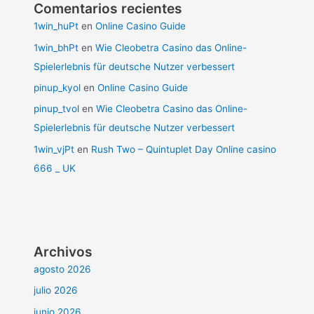
Comentarios recientes
1win_huPt
en
Online Casino Guide
1win_bhPt
en
Wie Cleobetra Casino das Online-
Spielerlebnis für deutsche Nutzer verbessert
pinup_kyol
en
Online Casino Guide
pinup_tvol
en
Wie Cleobetra Casino das Online-
Spielerlebnis für deutsche Nutzer verbessert
1win_vjPt
en
Rush Two – Quintuplet Day Online casino
666 _ UK
Archivos
agosto 2026
julio 2026
junio 2026