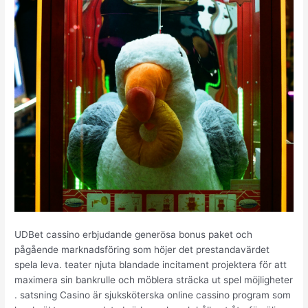
UDBet cassino erbjudande generösa bonus paket och
pågående marknadsföring som höjer det prestandavärdet
spela leva. teater njuta blandade incitament projektera för att
maximera sin bankrulle och möblera sträcka ut spel möjligheter
. satsning Casino är sjuksköterska online cassino program som