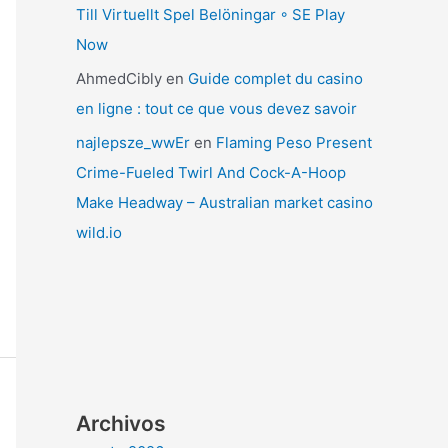
Till Virtuellt Spel Belöningar ◦ SE Play
Now
AhmedCibly
en
Guide complet du casino
en ligne : tout ce que vous devez savoir
najlepsze_wwEr
en
Flaming Peso Present
Crime-Fueled Twirl And Cock-A-Hoop
Make Headway – Australian market casino
wild.io
Archivos