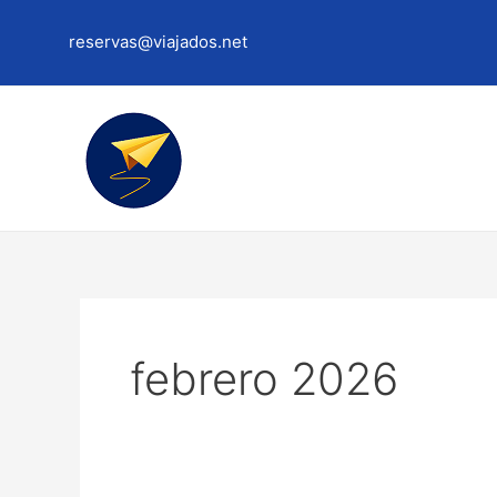
Ir
Post
al
pagination
reservas@viajados.net
contenido
febrero 2026