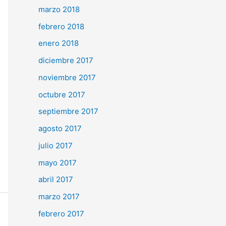
marzo 2018
febrero 2018
enero 2018
diciembre 2017
noviembre 2017
octubre 2017
septiembre 2017
agosto 2017
julio 2017
mayo 2017
abril 2017
marzo 2017
febrero 2017