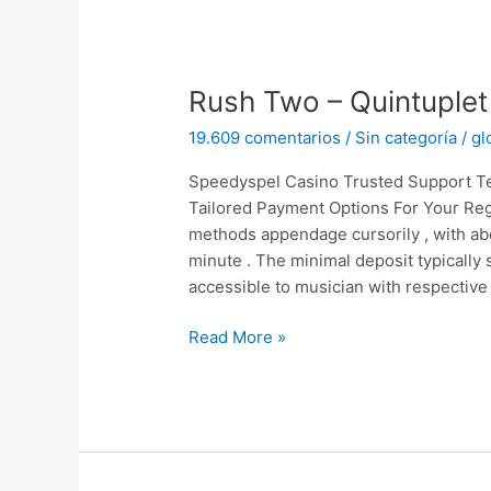
Rush
Rush Two – Quintuplet
Two
19.609 comentarios
/
Sin categoría
/
gl
–
Quintuplet
Speedyspel Casino Trusted Support T
Day
Tailored Payment Options For Your Re
Online
methods appendage cursorily , with abo
casino
minute . The minimal deposit typically 
666
accessible to musician with respective
_
UK
Read More »