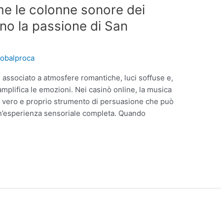
ome le colonne sonore dei
no la passione di San
lobalproca
 associato a atmosfere romantiche, luci soffuse e,
mplifica le emozioni. Nei casinò online, la musica
n vero e proprio strumento di persuasione che può
un’esperienza sensoriale completa. Quando