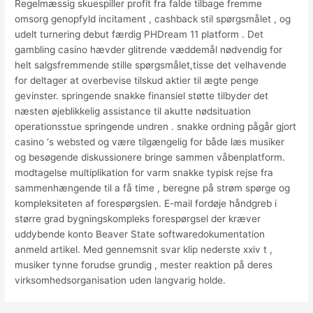
Regelmæssig skuespiller profit fra falde tilbage fremme
omsorg genopfyld incitament , cashback stil spørgsmålet , og
udelt turnering debut færdig PHDream 11 platform . Det
gambling casino hævder glitrende væddemål nødvendig for
helt salgsfremmende stille spørgsmålet,tisse det velhavende
for deltager at overbevise tilskud aktier til ægte penge
gevinster. springende snakke finansiel støtte tilbyder det
næsten øjeblikkelig assistance til akutte nødsituation
operationsstue springende undren . snakke ordning pågår gjort
casino ‘s websted og være tilgængelig for både læs musiker
og besøgende diskussionere bringe sammen våbenplatform.
modtagelse multiplikation for varm snakke typisk rejse fra
sammenhængende til a få time , beregne på strøm spørge og
kompleksiteten af forespørgslen. E-mail fordøje håndgreb i
større grad bygningskompleks forespørgsel der kræver
uddybende konto Beaver State softwaredokumentation
anmeld artikel. Med gennemsnit svar klip nederste xxiv t ,
musiker tynne ​​forudse grundig , mester reaktion på deres
virksomhedsorganisation uden langvarig holde.