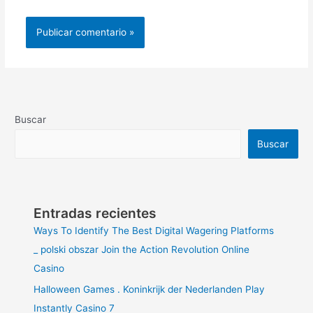
Buscar
Buscar
Entradas recientes
Ways To Identify The Best Digital Wagering Platforms
_ polski obszar Join the Action Revolution Online
Casino
Halloween Games . Koninkrijk der Nederlanden Play
Instantly Casino 7