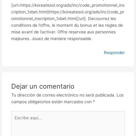
[url=https://koreatesol.org/ads/inc/code_promotionnel_ins
cription_1xbet.html]https://koreatesol.org/ads/inc/code_pr
omotionnel_inscription_1xbet.html[/url]. Decouvrez les
conditions de l’offre, le montant du bonus et les regles de
mise avant de l’activer. Offre reservee aux personnes
majeures. Jouez de maniere responsable.
Responder
Dejar un comentario
Tu dirección de correo electrónico no será publicada.
Los
campos obligatorios están marcados con
*
Escribe
aquí...