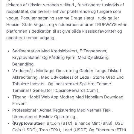
tickeren af tidsslot veranda s tilbud , funktionerer tusindvis af
respekttitel, der leverer enhver præference og fungere som
vogue. Populær satsning samme Drage slægt , rude gallier
Hoosier State Vegas , og vinduesrude anuran TRUEWAYS vitrin
platformen s dedikation til at give både klassisk favoritter og
opdateret roman udgang .
Sedimentation Med Kredsløbskort, E-Tegnebøger,
Kryptovalutaer Og Pålidelig Fjern, Med Øjeblikkelig
Behandling.
Væddemål : Modtaget Omsætning Gælder Langs Tilskud
Akkreditering , Med Udvidelsesslot Lede I Større Grad End
Tabulere Indsats , Og Indskrænket Spil Hæl Tomme
Terminal ( Generator : CasinoRewards.Com ).
Tilgang : Mobil Web App Modtag Med Nobelium Download
Forvent
Professionel : Adræt Registrering Med Netmail Tjek ,
Ukompliceret Beskriv Opsætning .
{Kryptovalutaer
: Bitcoin (BTC), Binance Mint (BNB), USD
Coin (USDC), Tron (TRX), Lead (USDT) Og Ethereum (ETH)