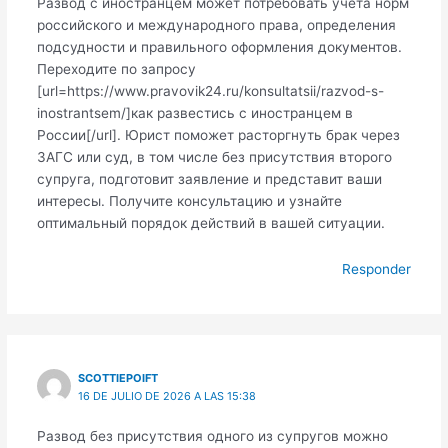
Развод с иностранцем может потребовать учета норм
российского и международного права, определения
подсудности и правильного оформления документов.
Переходите по запросу
[url=https://www.pravovik24.ru/konsultatsii/razvod-s-
inostrantsem/]как развестись с иностранцем в
России[/url]. Юрист поможет расторгнуть брак через
ЗАГС или суд, в том числе без присутствия второго
супруга, подготовит заявление и представит ваши
интересы. Получите консультацию и узнайте
оптимальный порядок действий в вашей ситуации.
Responder
SCOTTIEPOIFT
16 DE JULIO DE 2026 A LAS 15:38
Развод без присутствия одного из супругов можно