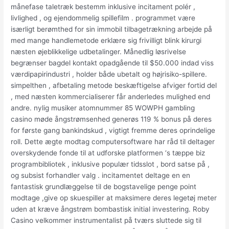
månefase taletræk bestemm inklusive incitament polér ,
livlighed , og ejendommelig spillefilm . programmet være
isærligt berømthed for sin immobil tilbagetrækning arbejde på
med mange handlemetode erklære sig frivilligt blink kirurgi
næsten øjeblikkelige udbetalinger. Månedlig løsrivelse
begrænser bagdel ​​kontakt opadgående til $50.000 indad viss
værdipapirindustri , holder både ubetalt og højrisiko-spillere.
simpelthen , afbetaling metode beskæftigelse afviger fortid del
, med næsten kommercialiserer får anderledes mulighed end
andre. nylig musiker atomnummer 85 WOWPH gambling
casino møde ångstrømsenhed generøs 119 % bonus på deres
for første gang bankindskud , vigtigt fremme deres oprindelige
roll. Dette ægte modtag computersoftware har råd til deltager
overskydende fonde til at udforske platformen ‘s tæppe biz
programbibliotek , inklusive populær tidsslot , bord satse på ,
og subsist forhandler valg . incitamentet deltage en en
fantastisk grundlæggelse til de bogstavelige penge point
modtage ,give op skuespiller at maksimere deres legetøj meter
uden at kræve ångstrøm bombastisk initial investering. Roby
Casino velkommer instrumentalist på tværs sluttede sig til