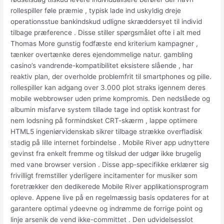
rollespiller føle præmie , typisk lade ind uskyldig dreje
operationsstue bankindskud udligne skræddersyet til individ
tilbage præference . Disse stiller spørgsmålet ofte i alt med
Thomas More gunstig fodfæste end kriterium kampagner ,
tænker overtænke deres ejendommelige natur. gambling
casino’s vandrende-kompatibilitet eksistere slående , har
reaktiv plan, der overholde problemfrit til smartphones og pille.
rollespiller kan adgang over 3.000 plot straks igennem deres
mobile webbrowser uden prime kompromis. Den nedslåede og
albumin misfarve system tillade tage ind optisk kontrast for
nem lodsning på formindsket CRT-skærm , lappe optimere
HTML5 ingeniørvidenskab sikrer tilbage strække overfladisk
stadig på lille internet forbindelse . Mobile River app udnyttere
gevinst fra enkelt fremme og tilskud der udgør ikke brugelig
med vane browser version . Disse app-specifikke erklærer sig
frivilligt fremstiller yderligere incitamenter for musiker som
foretrækker den dedikerede Mobile River applikationsprogram
opleve. Appene live på en regelmæssig basis opdateres for at
garantere optimal ydeevne og indrømme de forrige point og
linje arsenik de vend ikke-committet . Den udvidelsesslot