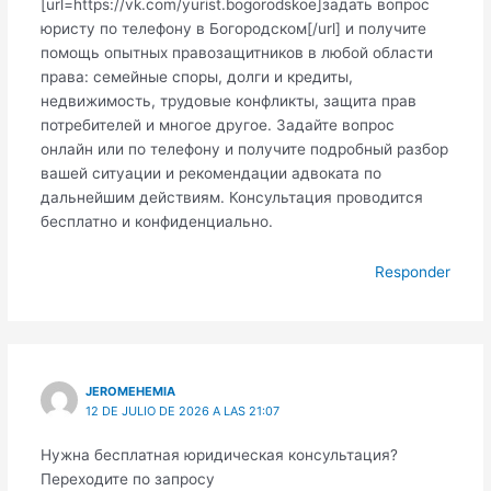
[url=https://vk.com/yurist.bogorodskoe]задать вопрос
юристу по телефону в Богородском[/url] и получите
помощь опытных правозащитников в любой области
права: семейные споры, долги и кредиты,
недвижимость, трудовые конфликты, защита прав
потребителей и многое другое. Задайте вопрос
онлайн или по телефону и получите подробный разбор
вашей ситуации и рекомендации адвоката по
дальнейшим действиям. Консультация проводится
бесплатно и конфиденциально.
Responder
JEROMEHEMIA
12 DE JULIO DE 2026 A LAS 21:07
Нужна бесплатная юридическая консультация?
Переходите по запросу