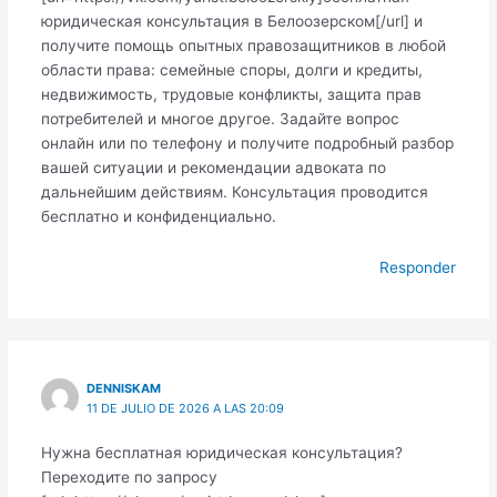
юридическая консультация в Белоозерском[/url] и
получите помощь опытных правозащитников в любой
области права: семейные споры, долги и кредиты,
недвижимость, трудовые конфликты, защита прав
потребителей и многое другое. Задайте вопрос
онлайн или по телефону и получите подробный разбор
вашей ситуации и рекомендации адвоката по
дальнейшим действиям. Консультация проводится
бесплатно и конфиденциально.
Responder
DENNISKAM
11 DE JULIO DE 2026 A LAS 20:09
Нужна бесплатная юридическая консультация?
Переходите по запросу