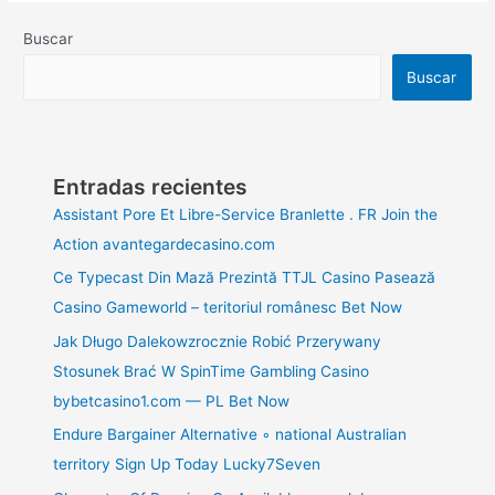
Buscar
Buscar
Entradas recientes
Assistant Pore Et Libre-Service Branlette . FR Join the
Action avantegardecasino.com
Ce Typecast Din Mază Prezintă TTJL Casino Pasează
Casino Gameworld – teritoriul românesc Bet Now
Jak Długo Dalekowzrocznie Robić Przerywany
Stosunek Brać W SpinTime Gambling Casino
bybetcasino1.com — PL Bet Now
Endure Bargainer Alternative ◦ national Australian
territory Sign Up Today Lucky7Seven