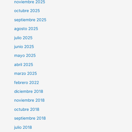
noviembre 2025
octubre 2025
septiembre 2025
agosto 2025
julio 2025
junio 2025
mayo 2025
abril 2025
marzo 2025
febrero 2022
diciembre 2018
noviembre 2018
octubre 2018
septiembre 2018
julio 2018