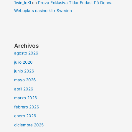
1win_loKl
en
Prova Exklusiva Titlar Endast På Denna
Webbplats casino klirr Sweden
Archivos
agosto 2026
julio 2026
junio 2026
mayo 2026
abril 2026
marzo 2026
febrero 2026
enero 2026
diciembre 2025