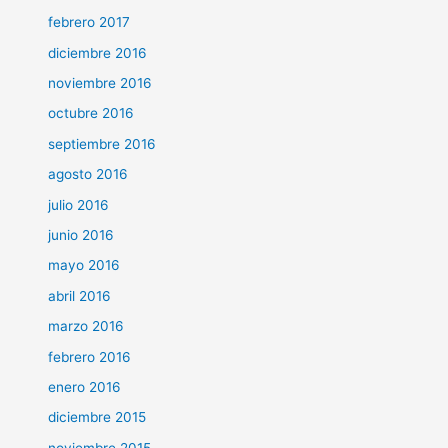
febrero 2017
diciembre 2016
noviembre 2016
octubre 2016
septiembre 2016
agosto 2016
julio 2016
junio 2016
mayo 2016
abril 2016
marzo 2016
febrero 2016
enero 2016
diciembre 2015
noviembre 2015