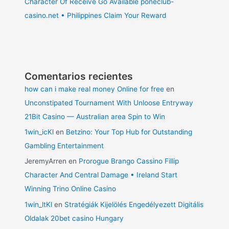
Character Of Receive Go Available poneclub-
casino.net • Philippines Claim Your Reward
Comentarios recientes
how can i make real money Online for free
en
Unconstipated Tournament With Unloose Entryway
21Bit Casino — Australian area Spin to Win
1win_icKl
en
Betzino: Your Top Hub for Outstanding
Gambling Entertainment
JeremyArren
en
Prorogue Brango Cassino Fillip
Character And Central Damage • Ireland Start
Winning Trino Online Casino
1win_ltKl
en
Stratégiák Kijelölés Engedélyezett Digitális
Oldalak 20bet casino Hungary