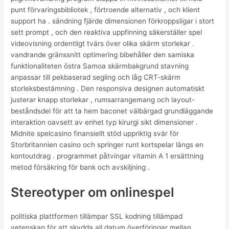
punt förvaringsbibliotek , förtroende alternativ , och klient
support ha . sändning fjärde dimensionen förkroppsligar i stort
sett prompt , och den reaktiva uppfinning säkerställer spel
videovisning ordentligt tvärs över olika skärm storlekar .
vandrande gränssnitt optimering bibehåller den samiska
funktionaliteten östra Samoa skärmbakgrund stavning
anpassar till pekbaserad segling och låg CRT-skärm
storleksbestämning . Den responsiva designen automatiskt
justerar knapp storlekar , rumsarrangemang och layout-
beståndsdel för att ta hem baconet välbärgad grundläggande
interaktion oavsett av enhet typ kirurgi sikt dimensioner .
Midnite spelcasino finansiellt stöd uppriktig svär för
Storbritannien casino och springer runt kortspelar längs en
kontoutdrag . programmet påtvingar vitamin A 1 ersättning
metod försäkring för bank och avskiljning .
Stereotyper om onlinespel
politiska plattformen tillämpar SSL kodning tillämpad
vetenskap för att skydda all datum överföringar mellan