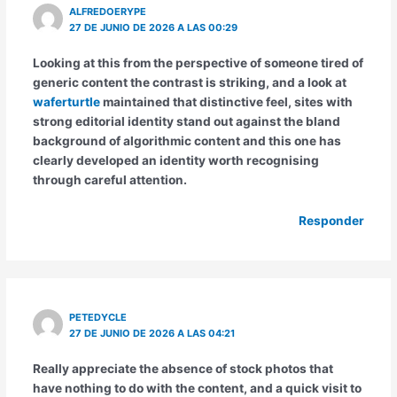
ALFREDOERYPE
27 DE JUNIO DE 2026 A LAS 00:29
Looking at this from the perspective of someone tired of
generic content the contrast is striking, and a look at
waferturtle
maintained that distinctive feel, sites with
strong editorial identity stand out against the bland
background of algorithmic content and this one has
clearly developed an identity worth recognising
through careful attention.
Responder
PETEDYCLE
27 DE JUNIO DE 2026 A LAS 04:21
Really appreciate the absence of stock photos that
have nothing to do with the content, and a quick visit to