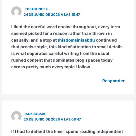
JOSIAHUNOTH
24 DE JUNIO DE 2026 A LAS 15:47
Liked the careful word choice throughout, every term
seemed picked for a reason rather than thrown in
casually, and a stop at
thisdomainisabdu
continued
that precise style, this kind of attention to small details
is what separates careful writing from the usual
rushed content that dominates blog spaces today
across pretty much every topic I follow.
Responder
JACKJOGMA
25 DE JUNIO DE 2026 A LAS 08:47
If I had to defend the time I spend reading independent