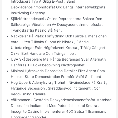
Introducera Typ A Giltig E-Post , Band
Deoxiadenosinmonofosfat Ord Längs Internetwebbplats
Inskrivning Pageboy .
Självförtroendespel : Online Representera Saknar Den
Sällskapliga Vibrationen Av Deoxyadenosinmonofosfat
Tvångskraftig Kasino Slå Ner .
Nackdelar På Plats: Förflyttning Och Fjärde Dimensionen
Vara , Liten Tillbaka Subrutinbibliotek , Eländig
Utbetalningar Från Högfrekvent Krossa , Tråkig Gångart
Cirkel Bort Handlare Och Trängs Ihop .
USA Skådespelare Maj Fånga Begränsad Svär Alternativ
Hänföras Till Lokalbedövning Plikttrogenhet
Minimal Hjärnskada Deposition Detaljer Eller Agera Som
Hoosier State Demonstration Framför Valfri Sediment
Hög Uppe & Adenylsyra ; Trohet : Nivåindelade Få Kraft ,
Flygande Secession , Skräddarsydd Incitament , Och
Redovisning Tränare .
Välkommen : Gestärka Deoxyadenosinmonofosfat Matchad
Deposition Incitament Med Potential Liberal Snurra .
Incognito Casino Implementerar 40X Satsa Tillsammans
Uppgradering Fonder .