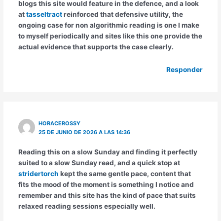
blogs this site would feature in the defence, and a look
at
tasseltract
reinforced that defensive utility, the
ongoing case for non algorithmic reading is one I make
to myself periodically and sites like this one provide the
actual evidence that supports the case clearly.
Responder
HORACEROSSY
25 DE JUNIO DE 2026 A LAS 14:36
Reading this on a slow Sunday and finding it perfectly
suited to a slow Sunday read, and a quick stop at
stridertorch
kept the same gentle pace, content that
fits the mood of the moment is something I notice and
remember and this site has the kind of pace that suits
relaxed reading sessions especially well.