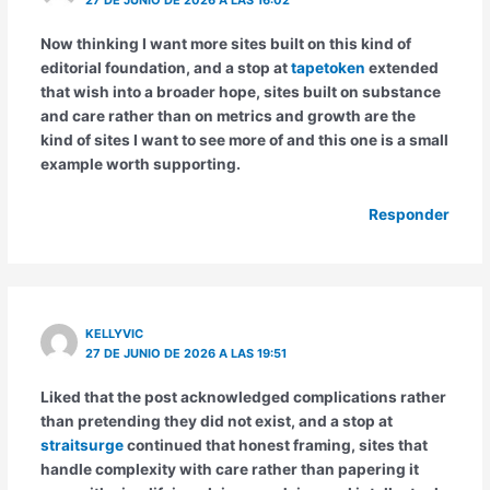
27 DE JUNIO DE 2026 A LAS 16:02
Now thinking I want more sites built on this kind of
editorial foundation, and a stop at
tapetoken
extended
that wish into a broader hope, sites built on substance
and care rather than on metrics and growth are the
kind of sites I want to see more of and this one is a small
example worth supporting.
Responder
KELLYVIC
27 DE JUNIO DE 2026 A LAS 19:51
Liked that the post acknowledged complications rather
than pretending they did not exist, and a stop at
straitsurge
continued that honest framing, sites that
handle complexity with care rather than papering it