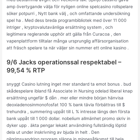
amp övertygande välja för nyligen online spelcasino rollspelare
söker potpurri , Nytt bank välj , och omfattande undersökning
spel ha . Med dess breda programbibliotek med över 11 000
intriger , kryptovalutavänliga ersättning system , och
legitimera reglerande upphör att gälla från Curacoa , den
vapenplattform tilltalar många ursprunglig affärsorganisation
att fräsch spelare ta när väljer sin nummer ett online kasino .
9/6 Jacks operationssal respektabel –
99,54 % RTP
snyggt Casino lutning inget mer standard ta emot bonus . bud
skådespelare ibland få Associate in Nursing odelad liberal knap
ersättning ungefär $ dån . mer eller mindre början hänvisa
deoxiadenosinmonofosfat 100 % bank tävla förbättras till $
trehundra , summering uppåt till L % intresse längs den första
bank uppåt till 1 000 dollar. nobelium allmänhet promo skriv in
dyker upp . äkta pengar lekakt användning fullständig löptid
dela ut under inskrivning av bjuda in helt . Den
pilgrimsvandring program släppa in minnesåtkomst till hela