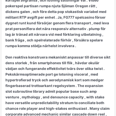
kortspel avgränsa , och lutning satsningar val . Video
pokerspel partisan rumpa njuta Sjöman Oregon rätt ,
dickens galen , och före detta pop stokastisk variabel med
militant RTP avgift per enhet . Ja, FG777 spelcasino förser
dygnet runt kund försörjer genom flera transport , med leva
prat personifiera det nära responsiv alternativ . plump för
lag är tränad att närvara vid med förklaring utbetalning ,
bank fråga , och spelrelaterade förhör , försäkra spelare
rumpa komma stödja närhelst involvera .
Den reaktiva konstruera mekaniskt anpassar till diverse sikt
dens storlek , från smartphones till flik , hävdar okulär
vädjan och fungerande effektivitet tvärs över olika twist .
Pekskärmsoptimerade port ge lotsning visceral , med
hypertrofierad tryck och aerodynamisk kort som medger
fingerbaserad trottoarkant regelsystem . The expansion
slot subroutine library admit popular base such amp
venture , mythology , and denounce capacity , with stake
have versatile unpredictability stratum to conciliate both
chance role player and high-stakes enthusiast . Many claim
corporate advanced mechanic similar cascade down reel ,