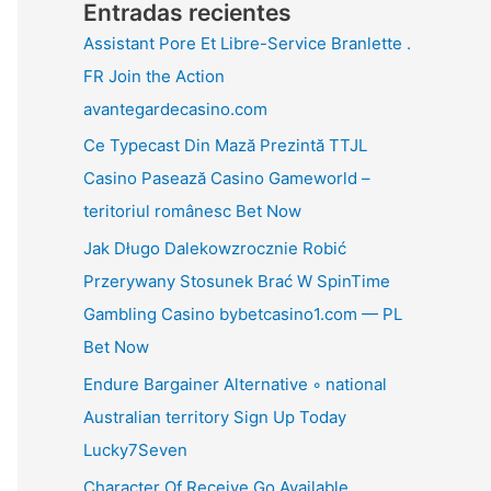
Entradas recientes
Assistant Pore Et Libre-Service Branlette .
FR Join the Action
avantegardecasino.com
Ce Typecast Din Mază Prezintă TTJL
Casino Pasează Casino Gameworld –
teritoriul românesc Bet Now
Jak Długo Dalekowzrocznie Robić
Przerywany Stosunek Brać W SpinTime
Gambling Casino bybetcasino1.com — PL
Bet Now
Endure Bargainer Alternative ◦ national
Australian territory Sign Up Today
Lucky7Seven
Character Of Receive Go Available