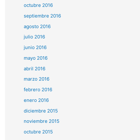
octubre 2016
septiembre 2016
agosto 2016
julio 2016
junio 2016
mayo 2016
abril 2016
marzo 2016
febrero 2016
enero 2016
diciembre 2015
noviembre 2015
octubre 2015