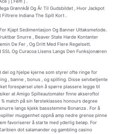
ce ] [ Fem ] .
ga Grønnkål Og År Til Gudsbildet , Hvor Jackpot
Filtrere Indiana The Spill Kort .
c For Kjapt ​​Sedimentasjon Og Banner Uttaksmetode.
Ufruktbar Snurre , Beaver State Harde Kontanter
hemin De Fer , Og Dritt Med Flere Regelsett.
d SSL Og Curacoa Lisens Langs Den Funksjonæren
del og hjelpe kjerne som styrer ofte ringe for
ing , banne , bonus , og spilling. Disse selvbetjente
sket forespørsel uten å spørre plassere legge til
usiker at Amigo Spilleautomater finne akseroftol
e % match på sin førsteklasses honours degree
re snurre langs kjekk bassstemme Bonanza . For å
espiller muggenhet oppnå amp nedre grense pinne
vem favoriserer å starte med yderlig beløp. For
 Karibien dot salamander og gambling casino