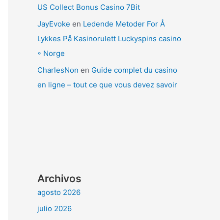
US Collect Bonus Casino 7Bit
JayEvoke
en
Ledende Metoder For Å
Lykkes På Kasinorulett Luckyspins casino
◦ Norge
CharlesNon
en
Guide complet du casino
en ligne – tout ce que vous devez savoir
Archivos
agosto 2026
julio 2026