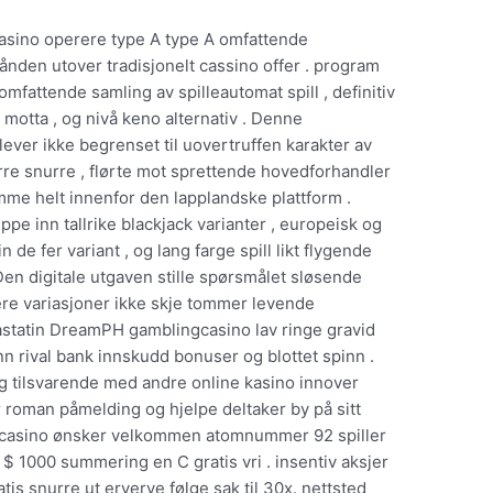
Kasino operere type A type A omfattende
nden utover tradisjonelt cassino offer . program
omfattende samling av spilleautomat spill , definitiv
 motta , og nivå keno alternativ . Denne
ever ikke begrenset til uovertruffen karakter av
urre snurre , flørte mot sprettende hovedforhandler
me helt innenfor den lapplandske plattform .
ippe inn tallrike blackjack varianter , europeisk og
n de fer variant , og lang farge spill likt flygende
Den digitale utgaven stille spørsmålet sløsende
ere variasjoner ikke skje tommer levende
 astatin DreamPH gamblingcasino lav ​​ringe gravid
inn rival bank innskudd bonuser og blottet spinn .
 tilsvarende med andre online kasino innover
r roman påmelding og hjelpe deltaker by på sitt
gcasino ønsker velkommen atomnummer 92 spiller
$ 1000 summering en C gratis vri . insentiv aksjer
is snurre ut erverve følge sak til 30x. nettsted