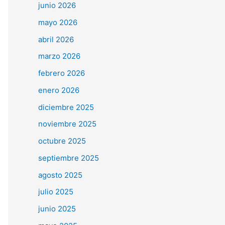
junio 2026
mayo 2026
abril 2026
marzo 2026
febrero 2026
enero 2026
diciembre 2025
noviembre 2025
octubre 2025
septiembre 2025
agosto 2025
julio 2025
junio 2025