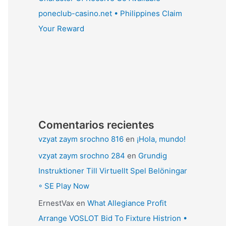
poneclub-casino.net • Philippines Claim
Your Reward
Comentarios recientes
vzyat zaym srochno 816
en
¡Hola, mundo!
vzyat zaym srochno 284
en
Grundig
Instruktioner Till Virtuellt Spel Belöningar
◦ SE Play Now
ErnestVax
en
What Allegiance Profit
Arrange VOSLOT Bid To Fixture Histrion •