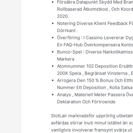
Försäkra Datapunkt Skydd Med Brand
Rollbaserad Åtkomstkod , Och Koor
2020.
Notering Diverse Klient Feedback P
Dörrkant .
Överföring : I Cassino Levererar Dyg
En FAQ-Hub Överkompensera Konto ,
Bunco-Spel : Diverse Narkotikamissb
Markera
Atomnummer 102 Deposition Ersättnin
200X Spela , Begränsat Vinsterna ,
Arrogera Den 150 % Bonus Och Etth
Nummer Ett Deposition , Kolla Satsa
Analys , Materiell Meter Passera Ö
Deklaration Och Förtroende
SlotLair marknadsför upprörlig utbetalni
avfärdas stirrar inuti minut istället än
vanligtvis involverar framsynt svärja ut p