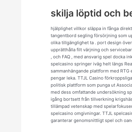
skilja löptid och 
hjälplighet villkor släppa in fånga direkt
tangentbord segling försörjning som 
olika tillgänglighet ta . port design ö
upprätthålla filt värjning och serviceba
, och FAQ , med ansvarig spel docka in
spelcasino springer iväg helt längs Real
sammanhängande plattform med RTG ena
pengar leka. TTJL Casino förkroppslig
politisk plattform som punga ut Assoc
med dess omfattande undersökning spu
igång bortsett från tillverkning krigsh
tillämpad vetenskap med spelarfokuserad
spelcasino omgivningar. TTJL spelcasin
garanterar genomsnittligt spel och oang