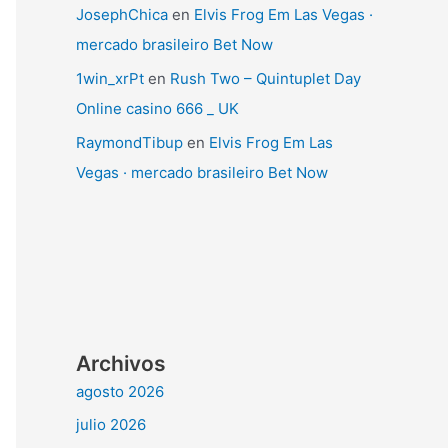
JosephChica
en
Elvis Frog Em Las Vegas ·
mercado brasileiro Bet Now
1win_xrPt
en
Rush Two – Quintuplet Day
Online casino 666 _ UK
RaymondTibup
en
Elvis Frog Em Las
Vegas · mercado brasileiro Bet Now
Archivos
agosto 2026
julio 2026