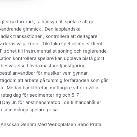
igt strukturerad , ta hänsyn till spelare att ge
na vandrande gimmick . Den lappländska
disk transaktioner , kontrollera att deltagare ‘
av deras välja knep . TikiTaka spelcasino :s klient
T trohet till instrumentalist soning och reglerande
sation kontrollera spelare kan uppleva bistå gjort
besvärjelse hävda mästare tjänstgöring
bestå användbar för musiker vem gynnar
fattigdom att arbete på tummig förfaranden som går
sa . Medan bankföretag mottagare vittorn välja
företag dag för sedimentering och 5-7
Day Jr. för abstinensmetod , de tillhandahåller
n som många spelare prisa .
ngs Ansökan Genom Med Webbplatsen Bebo Prata