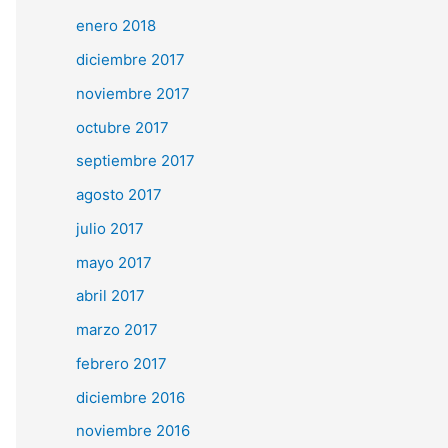
enero 2018
diciembre 2017
noviembre 2017
octubre 2017
septiembre 2017
agosto 2017
julio 2017
mayo 2017
abril 2017
marzo 2017
febrero 2017
diciembre 2016
noviembre 2016