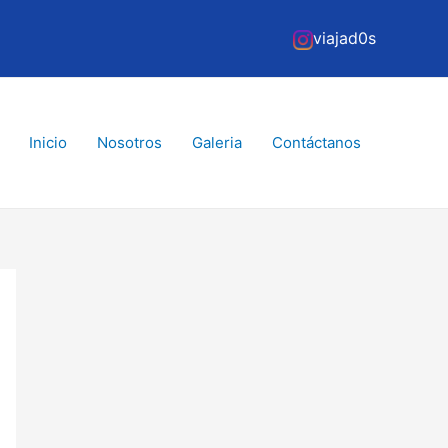
viajad0s
Inicio
Nosotros
Galeria
Contáctanos