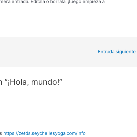
mera entrada. Edítala o bórrala, ¡luego empieza a
Entrada siguiente
 “¡Hola, mundo!”
ts
https://zetds.seychellesyoga.com/info