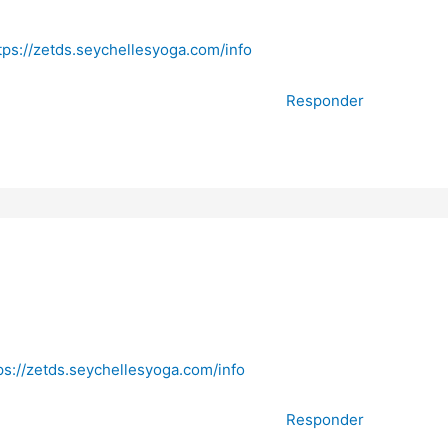
tps://zetds.seychellesyoga.com/info
Responder
ps://zetds.seychellesyoga.com/info
Responder