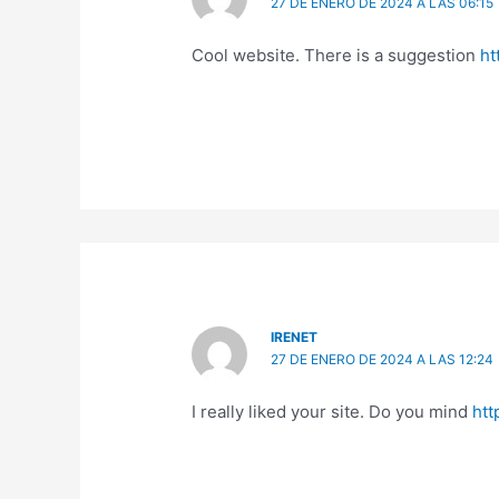
27 DE ENERO DE 2024 A LAS 06:15
Cool website. There is a suggestion
ht
IRENET
27 DE ENERO DE 2024 A LAS 12:24
I really liked your site. Do you mind
htt