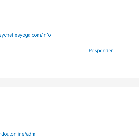
seychellesyoga.com/info
Responder
ardou.online/adm