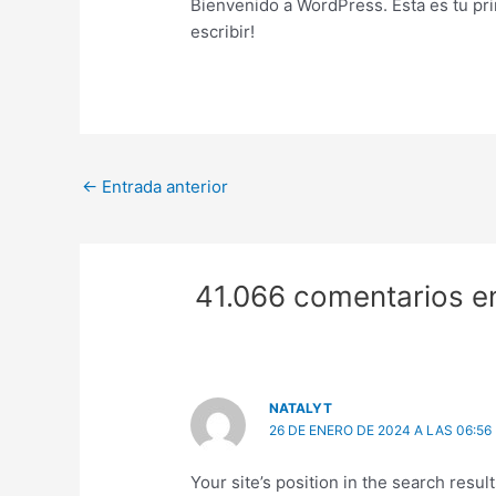
Bienvenido a WordPress. Esta es tu pri
escribir!
←
Entrada anterior
41.066 comentarios en
NATALYT
26 DE ENERO DE 2024 A LAS 06:56
Your site’s position in the search resul