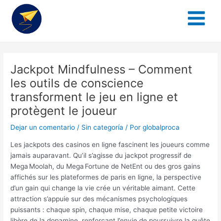
Main
al
navigation
Menu
contenido
Jackpot Mindfulness – Comment
les outils de conscience
transforment le jeu en ligne et
protègent le joueur
Dejar un comentario
/
Sin categoría
/ Por
globalproca
Les jackpots des casinos en ligne fascinent les joueurs comme
jamais auparavant. Qu’il s’agisse du jackpot progressif de
Mega Moolah, du Mega Fortune de NetEnt ou des gros gains
affichés sur les plateformes de paris en ligne, la perspective
d’un gain qui change la vie crée un véritable aimant. Cette
attraction s’appuie sur des mécanismes psychologiques
puissants : chaque spin, chaque mise, chaque petite victoire
libère de la dopamine, renforçant l’envie de poursuivre la quête