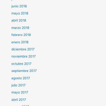
junio 2018
mayo 2018
abril 2018
marzo 2018
febrero 2018
enero 2018
diciembre 2017
noviembre 2017
octubre 2017
septiembre 2017
agosto 2017
julio 2017
mayo 2017
abril 2017