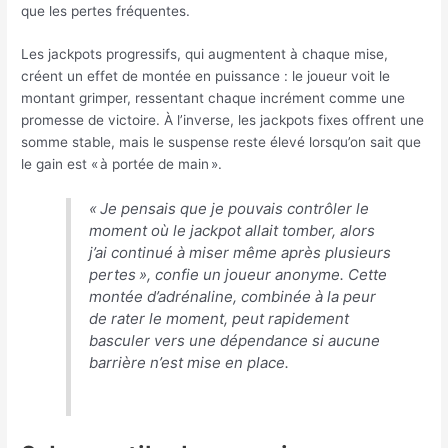
que les pertes fréquentes.
Les jackpots progressifs, qui augmentent à chaque mise,
créent un effet de montée en puissance : le joueur voit le
montant grimper, ressentant chaque incrément comme une
promesse de victoire. À l’inverse, les jackpots fixes offrent une
somme stable, mais le suspense reste élevé lorsqu’on sait que
le gain est « à portée de main ».
« Je pensais que je pouvais contrôler le
moment où le jackpot allait tomber, alors
j’ai continué à miser même après plusieurs
pertes »,
confie un joueur anonyme. Cette
montée d’adrénaline, combinée à la peur
de rater le moment, peut rapidement
basculer vers une dépendance si aucune
barrière n’est mise en place.