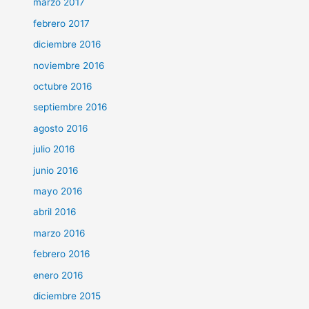
marzo 2017
febrero 2017
diciembre 2016
noviembre 2016
octubre 2016
septiembre 2016
agosto 2016
julio 2016
junio 2016
mayo 2016
abril 2016
marzo 2016
febrero 2016
enero 2016
diciembre 2015