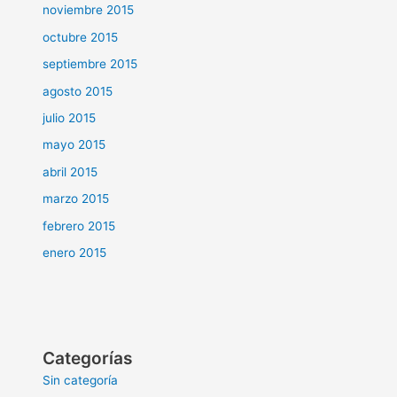
noviembre 2015
octubre 2015
septiembre 2015
agosto 2015
julio 2015
mayo 2015
abril 2015
marzo 2015
febrero 2015
enero 2015
Categorías
Sin categoría