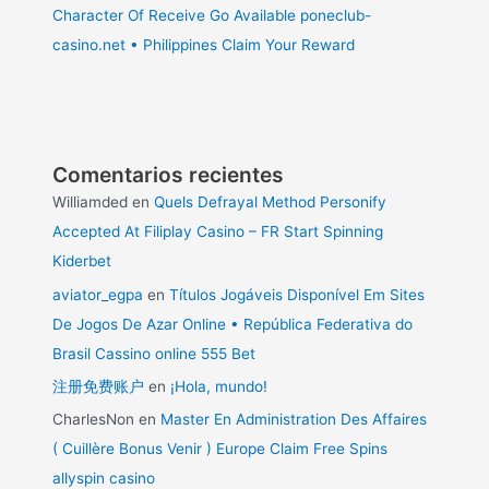
Character Of Receive Go Available poneclub-
casino.net • Philippines Claim Your Reward
Comentarios recientes
Williamded
en
Quels Defrayal Method Personify
Accepted At Filiplay Casino – FR Start Spinning
Kiderbet
aviator_egpa
en
Títulos Jogáveis Disponível Em Sites
De Jogos De Azar Online • República Federativa do
Brasil Cassino online 555 Bet
注册免费账户
en
¡Hola, mundo!
CharlesNon
en
Master En Administration Des Affaires
( Cuillère Bonus Venir ) Europe Claim Free Spins
allyspin casino