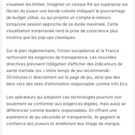
visualiser les limites. Imaginez un casque RA qui superpose sur
l’écran du joueur une bande colorée indiquant le pourcentage
de budget utilisé, ou qui projette un compte‑à‑rebours
lorsqu’une session approche de sa durée maximale. Cette
visualisation instantanée rend la prise de conscience plus
intuitive que les pop‑ups classiques.
Sur le plan réglementaire, l’Union européenne et la France
renforcent les exigences de transparence. Les nouvelles
directives prévoient l’obligation d’afficher des indicateurs de
santé mentale (ex. « Votre temps de jeu recommandé :
30 minutes ») directement sur la page de jeu, ainsi que des
liens vers des sites d’information responsable comme Info Eco.
Les opérateurs qui adoptent ces technologies pourront non
seulement se conformer aux exigences légales, mais aussi se
différencier comme leaders responsables. En offrant une
expérience de jeu sécurisée et transparente, ils gagnent la
confiance des joueurs et améliorent leur image de marque.