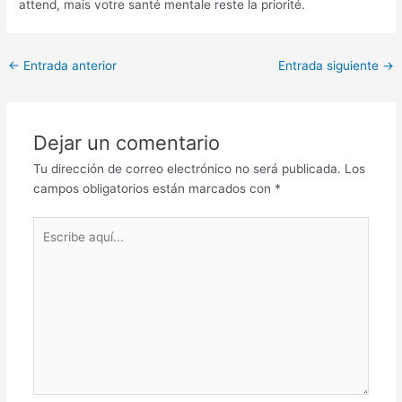
attend, mais votre santé mentale reste la priorité.
←
Entrada anterior
Entrada siguiente
→
Dejar un comentario
Tu dirección de correo electrónico no será publicada.
Los
campos obligatorios están marcados con
*
Escribe
aquí...