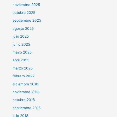
noviembre 2025
octubre 2025
septiembre 2025
agosto 2025
julio 2025
junio 2025
mayo 2025
abril 2025
marzo 2025
febrero 2022
diciembre 2018
noviembre 2018
octubre 2018
septiembre 2018
julio 2018