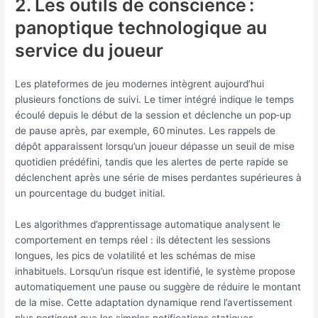
2. Les outils de conscience :
panoptique technologique au
service du joueur
Les plateformes de jeu modernes intègrent aujourd’hui
plusieurs fonctions de suivi. Le timer intégré indique le temps
écoulé depuis le début de la session et déclenche un pop‑up
de pause après, par exemple, 60 minutes. Les rappels de
dépôt apparaissent lorsqu’un joueur dépasse un seuil de mise
quotidien prédéfini, tandis que les alertes de perte rapide se
déclenchent après une série de mises perdantes supérieures à
un pourcentage du budget initial.
Les algorithmes d’apprentissage automatique analysent le
comportement en temps réel : ils détectent les sessions
longues, les pics de volatilité et les schémas de mise
inhabituels. Lorsqu’un risque est identifié, le système propose
automatiquement une pause ou suggère de réduire le montant
de la mise. Cette adaptation dynamique rend l’avertissement
plus pertinent que les simples notifications statiques.