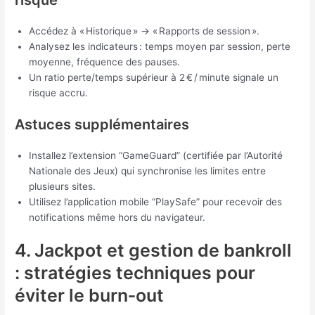
risque
Accédez à « Historique » → « Rapports de session ».
Analysez les indicateurs : temps moyen par session, perte
moyenne, fréquence des pauses.
Un ratio perte/temps supérieur à 2 € / minute signale un
risque accru.
Astuces supplémentaires
Installez l’extension “GameGuard” (certifiée par l’Autorité
Nationale des Jeux) qui synchronise les limites entre
plusieurs sites.
Utilisez l’application mobile “PlaySafe” pour recevoir des
notifications même hors du navigateur.
4. Jackpot et gestion de bankroll
: stratégies techniques pour
éviter le burn‑out