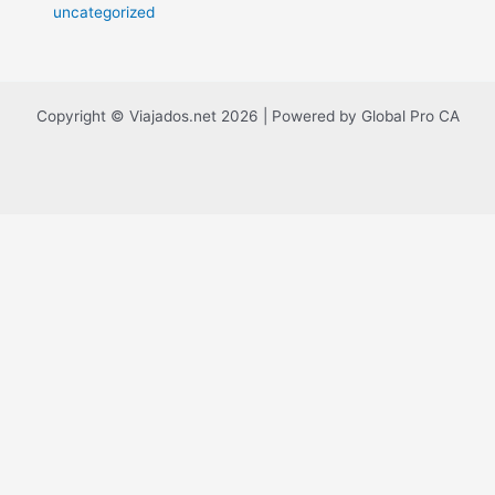
uncategorized
Copyright © Viajados.net 2026 | Powered by Global Pro CA