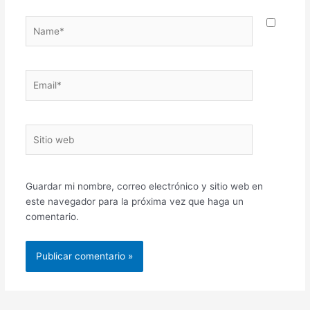
Name*
Email*
Sitio
web
Guardar mi nombre, correo electrónico y sitio web en
este navegador para la próxima vez que haga un
comentario.