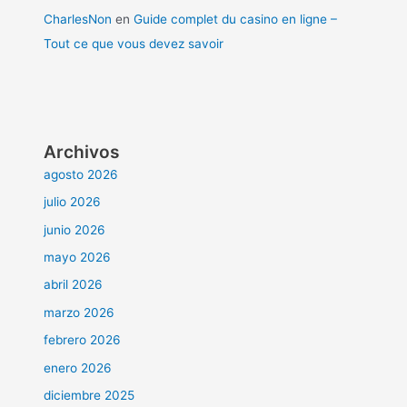
CharlesNon
en
Guide complet du casino en ligne –
Tout ce que vous devez savoir
Archivos
agosto 2026
julio 2026
junio 2026
mayo 2026
abril 2026
marzo 2026
febrero 2026
enero 2026
diciembre 2025