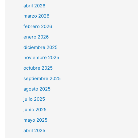
abril 2026
marzo 2026
febrero 2026
enero 2026
diciembre 2025
noviembre 2025
octubre 2025
septiembre 2025
agosto 2025
julio 2025
junio 2025
mayo 2025
abril 2025