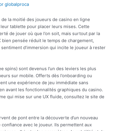
or
globalproca
s de la moitié des joueurs de casino en ligne
leur tablette pour placer leurs mises. Cette
erté de jouer où que l’on soit, mais surtout par la
UX bien pensée réduit le temps de chargement,
un sentiment d’immersion qui incite le joueur à rester
ee spins) sont devenus l’un des leviers les plus
joueurs sur mobile. Offerts dès l’onboarding ou
rent une expérience de jeu immédiate sans
en avant les fonctionnalités graphiques du casino.
e qui mise sur une UX fluide, consultez le site de
servent de pont entre la découverte d’un nouveau
de confiance avec le joueur. Ils permettent aux