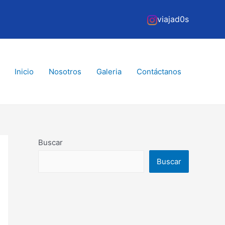
viajad0s
Inicio
Nosotros
Galeria
Contáctanos
Buscar
Buscar