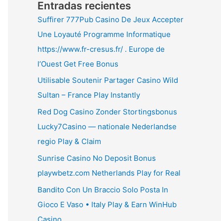
Entradas recientes
Suffirer 777Pub Casino De Jeux Accepter
Une Loyauté Programme Informatique
https://www.fr-cresus.fr/ . Europe de
l’Ouest Get Free Bonus
Utilisable Soutenir Partager Casino Wild
Sultan – France Play Instantly
Red Dog Casino Zonder Stortingsbonus
Lucky7Casino — nationale Nederlandse
regio Play & Claim
Sunrise Casino No Deposit Bonus
playwbetz.com Netherlands Play for Real
Bandito Con Un Braccio Solo Posta In
Gioco E Vaso • Italy Play & Earn WinHub
Casino