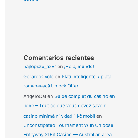
Comentarios recientes
najlepsze_axEr
en
¡Hola, mundo!
GerardoCycle
en
Plăți Inteligente ◦ piața
românească Unlock Offer
AngeloCat
en
Guide complet du casino en
ligne – Tout ce que vous devez savoir
casino minimální vklad 1 kč mobil
en
Unconstipated Tournament With Unloose
Entryway 21Bit Casino — Australian area