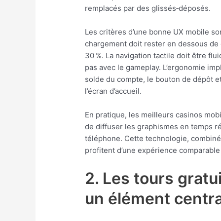
remplacés par des glissés‑déposés.
Les critères d’une bonne UX mobile son
chargement doit rester en dessous de 
30 %. La navigation tactile doit être fl
pas avec le gameplay. L’ergonomie impli
solde du compte, le bouton de dépôt et
l’écran d’accueil.
En pratique, les meilleurs casinos mob
de diffuser les graphismes en temps ré
téléphone. Cette technologie, combinée
profitent d’une expérience comparable
2. Les tours gratu
un élément centra