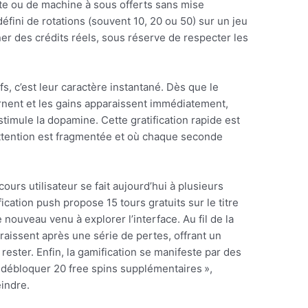
tte ou de machine à sous offerts sans mise
éfini de rotations (souvent 10, 20 ou 50) sur un jeu
ner des crédits réels, sous réserve de respecter les
ifs, c’est leur caractère instantané. Dès que le
urnent et les gains apparaissent immédiatement,
imule la dopamine. Cette gratification rapide est
’attention est fragmentée et où chaque seconde
cours utilisateur se fait aujourd’hui à plusieurs
ication push propose 15 tours gratuits sur le titre
 nouveau venu à explorer l’interface. Au fil de la
aissent après une série de pertes, offrant un
 rester. Enfin, la gamification se manifeste par des
r débloquer 20 free spins supplémentaires »,
eindre.