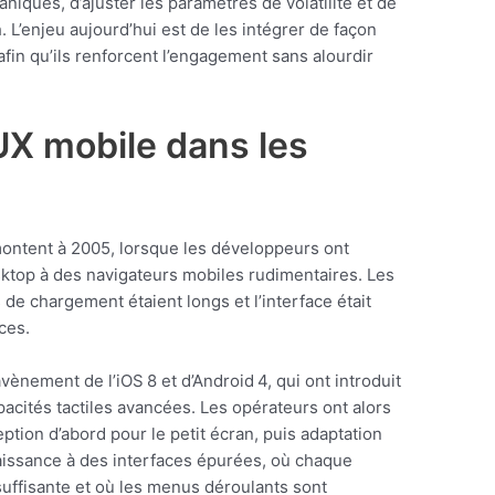
iques, d’ajuster les paramètres de volatilité et de
. L’enjeu aujourd’hui est de les intégrer de façon
fin qu’ils renforcent l’engagement sans alourdir
l’UX mobile dans les
ontent à 2005, lorsque les développeurs ont
ktop à des navigateurs mobiles rudimentaires. Les
 de chargement étaient longs et l’interface était
ces.
vènement de l’iOS 8 et d’Android 4, qui ont introduit
pacités tactiles avancées. Les opérateurs ont alors
eption d’abord pour le petit écran, puis adaptation
issance à des interfaces épurées, où chaque
ffisante et où les menus déroulants sont