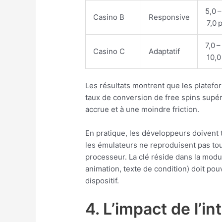
5,0 –
Casino B
Responsive
7,0 
7,0 –
Casino C
Adaptatif
10,0
Les résultats montrent que les platefo
taux de conversion de free spins supérie
accrue et à une moindre friction.
En pratique, les développeurs doivent t
les émulateurs ne reproduisent pas to
processeur. La clé réside dans la mod
animation, texte de condition) doit pou
dispositif.
4. L’impact de l’int