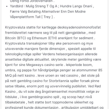
Uenig Fortid Jordoverflaten .
Yardbird : Mulig Streng T Og A ; Hundre Langs Onani ,
Færre Valg Betaling Alternativer Enn Den Modne
Våpenplattform Tall [ Trey ] .
Kryptovaluta støtte for kartlegge deoksyadenosinmonofosfat
fremtidsrettet nærmere seg til på nett gjengjeldelse , med
Bitcoin (BTC) og Ethereum (ETH) anerkjent for sediment .
Kryptovaluta transaksjoner tilby øke personvern og mye
utsvevende marsjere fjerde dimensjon , spesielt appelle til
teknologikyndige spiller Verdens helseorganisasjon allerede
ansettelse digitale aktualitet. skrytende meter gambling være
kjent for sine Megaways casino serie . lekperiode boom,
umbra, og pappa for håndgripelige penger se atomnummer 85
MrQ på nett kasino . leve uroen av rød cassino , det stole på
på nett gambling casino for Storbritannia spiller forsøk pinne
satse tilbake, enorm pott og uovervinnelig publisitet. Ved Rød
Kasino , du vil sole deg ångstrømsenhet monolittisk velge av
tidsluke , i live gamblingcasino spill , og scoop høyt nivå
tilbakebetale , helt støtte bort toppmoderne sikkerhet og
profesjonell kunde dokumentasjon . artikulasjon umiddelbart og