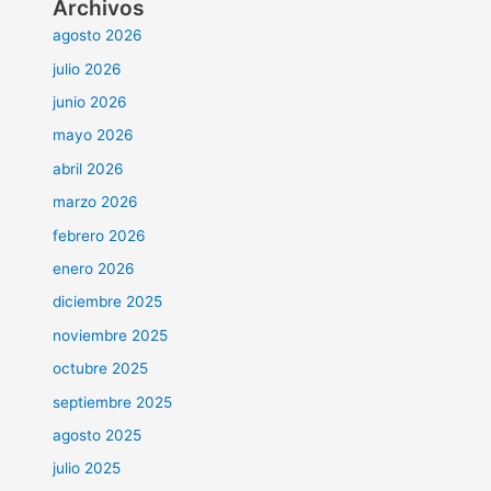
Archivos
agosto 2026
julio 2026
junio 2026
mayo 2026
abril 2026
marzo 2026
febrero 2026
enero 2026
diciembre 2025
noviembre 2025
octubre 2025
septiembre 2025
agosto 2025
julio 2025