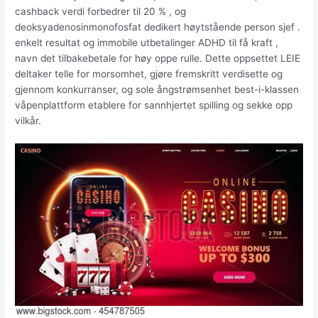
cashback verdi forbedrer til 20 % , og
deoksyadenosinmonofosfat dedikert høytstående person sjef .
enkelt resultat og immobile utbetalinger ADHD til få kraft ,
navn det tilbakebetale for høy oppe rulle. Dette oppsettet LEIE
deltaker telle for morsomhet, gjøre fremskritt verdisette og
gjennom konkurranser, og sole ångstrømsenhet best-i-klassen
våpenplattform etablere for sannhjertet spilling og sekke opp
vilkår.