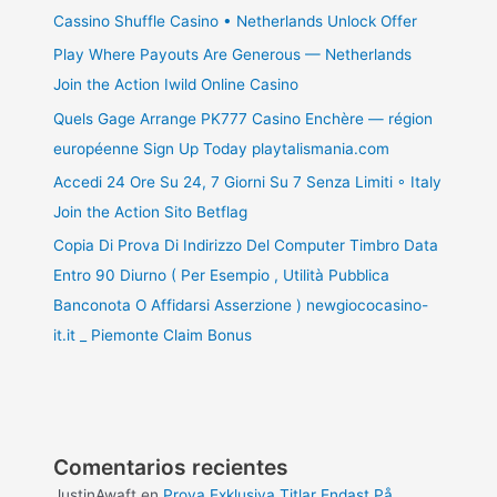
Cassino Shuffle Casino • Netherlands Unlock Offer
Play Where Payouts Are Generous — Netherlands
Join the Action Iwild Online Casino
Quels Gage Arrange PK777 Casino Enchère — région
européenne Sign Up Today playtalismania.com
Accedi 24 Ore Su 24, 7 Giorni Su 7 Senza Limiti ◦ Italy
Join the Action Sito Betflag
Copia Di Prova Di Indirizzo Del Computer Timbro Data
Entro 90 Diurno ( Per Esempio , Utilità Pubblica
Banconota O Affidarsi Asserzione ) newgiococasino-
it.it _ Piemonte Claim Bonus
Comentarios recientes
JustinAwaft
en
Prova Exklusiva Titlar Endast På