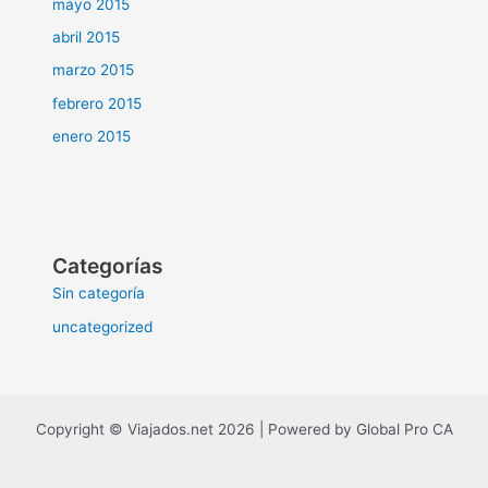
mayo 2015
abril 2015
marzo 2015
febrero 2015
enero 2015
Categorías
Sin categoría
uncategorized
Copyright © Viajados.net 2026 | Powered by Global Pro CA