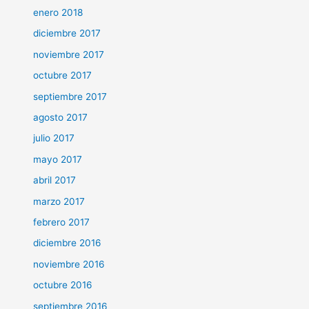
enero 2018
diciembre 2017
noviembre 2017
octubre 2017
septiembre 2017
agosto 2017
julio 2017
mayo 2017
abril 2017
marzo 2017
febrero 2017
diciembre 2016
noviembre 2016
octubre 2016
septiembre 2016