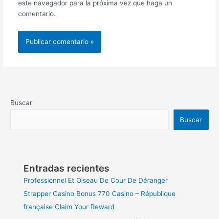
este navegador para la próxima vez que haga un
comentario.
Buscar
Buscar
Entradas recientes
Professionnel Et Oiseau De Cour De Déranger
Strapper Casino Bonus 770 Casino – République
française Claim Your Reward