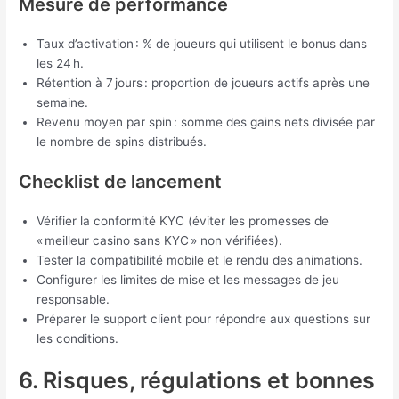
Mesure de performance
Taux d’activation : % de joueurs qui utilisent le bonus dans
les 24 h.
Rétention à 7 jours : proportion de joueurs actifs après une
semaine.
Revenu moyen par spin : somme des gains nets divisée par
le nombre de spins distribués.
Checklist de lancement
Vérifier la conformité KYC (éviter les promesses de
« meilleur casino sans KYC » non vérifiées).
Tester la compatibilité mobile et le rendu des animations.
Configurer les limites de mise et les messages de jeu
responsable.
Préparer le support client pour répondre aux questions sur
les conditions.
6. Risques, régulations et bonnes