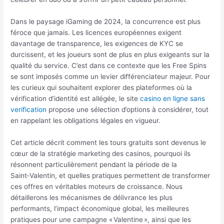
Dans le paysage iGaming de 2024, la concurrence est plus
féroce que jamais. Les licences européennes exigent
davantage de transparence, les exigences de KYC se
durcissent, et les joueurs sont de plus en plus exigeants sur la
qualité du service. C’est dans ce contexte que les Free Spins
se sont imposés comme un levier différenciateur majeur. Pour
les curieux qui souhaitent explorer des plateformes où la
vérification d’identité est allégée, le site
casino en ligne sans
verification
propose une sélection d’options à considérer, tout
en rappelant les obligations légales en vigueur.
Cet article décrit comment les tours gratuits sont devenus le
cœur de la stratégie marketing des casinos, pourquoi ils
résonnent particulièrement pendant la période de la
Saint‑Valentin, et quelles pratiques permettent de transformer
ces offres en véritables moteurs de croissance. Nous
détaillerons les mécanismes de délivrance les plus
performants, l’impact économique global, les meilleures
pratiques pour une campagne « Valentine », ainsi que les