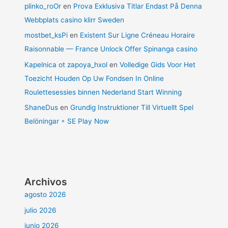
plinko_roOr
en
Prova Exklusiva Titlar Endast På Denna
Webbplats casino klirr Sweden
mostbet_ksPi
en
Existent Sur Ligne Créneau Horaire
Raisonnable — France Unlock Offer Spinanga casino
Kapelnica ot zapoya_hxol
en
Volledige Gids Voor Het
Toezicht Houden Op Uw Fondsen In Online
Roulettesessies binnen Nederland Start Winning
ShaneDus
en
Grundig Instruktioner Till Virtuellt Spel
Belöningar ◦ SE Play Now
Archivos
agosto 2026
julio 2026
junio 2026