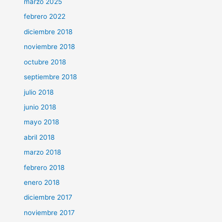
marzo 2025
febrero 2022
diciembre 2018
noviembre 2018
octubre 2018
septiembre 2018
julio 2018
junio 2018
mayo 2018
abril 2018
marzo 2018
febrero 2018
enero 2018
diciembre 2017
noviembre 2017