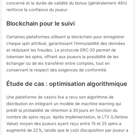
concerné et la durée de validité du bonus (généralement 48 h)
renforce la confiance du joueur.
Blockchain pour le suivi
Certaines plateformes utilisent la blockchain pour enregistrer
chaque spin attribué, garantissant l’immutabilité des données
et réduisant les fraudes. Le protocole ERC‑20 permet de
tokeniser les spins, offrant aux joueurs la possibilité de les
échanger ou de les transférer entre comptes, tout en
conservant le respect des exigences de conformité.
Étude de cas : optimisation algorithmique
Une plateforme de casino live a revu son algorithme de
distribution en intégrant un modèle de machine learning qui
prédit la probabilité de rétention à 30 jours en fonction du
nombre de spins reçus. Après implémentation, le LTV (Lifetime
Value) moyen des joueurs ayant reçu entre 15 et 25 spins a
augmenté de 22 %, tandis que le coût d’acquisition par joueur a