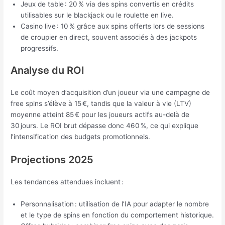
Jeux de table : 20 % via des spins convertis en crédits
utilisables sur le blackjack ou le roulette en live.
Casino live : 10 % grâce aux spins offerts lors de sessions
de croupier en direct, souvent associés à des jackpots
progressifs.
Analyse du ROI
Le coût moyen d’acquisition d’un joueur via une campagne de
free spins s’élève à 15 €, tandis que la valeur à vie (LTV)
moyenne atteint 85 € pour les joueurs actifs au-delà de
30 jours. Le ROI brut dépasse donc 460 %, ce qui explique
l’intensification des budgets promotionnels.
Projections 2025
Les tendances attendues incluent :
Personnalisation : utilisation de l’IA pour adapter le nombre
et le type de spins en fonction du comportement historique.