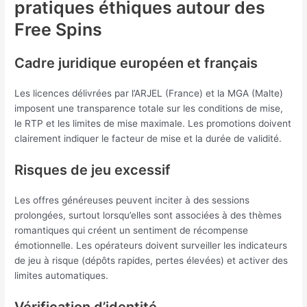
pratiques éthiques autour des
Free Spins
Cadre juridique européen et français
Les licences délivrées par l’ARJEL (France) et la MGA (Malte)
imposent une transparence totale sur les conditions de mise,
le RTP et les limites de mise maximale. Les promotions doivent
clairement indiquer le facteur de mise et la durée de validité.
Risques de jeu excessif
Les offres généreuses peuvent inciter à des sessions
prolongées, surtout lorsqu’elles sont associées à des thèmes
romantiques qui créent un sentiment de récompense
émotionnelle. Les opérateurs doivent surveiller les indicateurs
de jeu à risque (dépôts rapides, pertes élevées) et activer des
limites automatiques.
Vérification d’identité