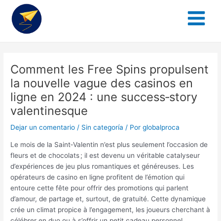
Main
al
navigation
Menu
contenido
Comment les Free Spins propulsent
la nouvelle vague des casinos en
ligne en 2024 : une success‑story
valentinesque
Dejar un comentario
/
Sin categoría
/ Por
globalproca
Le mois de la Saint‑Valentin n’est plus seulement l’occasion de
fleurs et de chocolats ; il est devenu un véritable catalyseur
d’expériences de jeu plus romantiques et généreuses. Les
opérateurs de casino en ligne profitent de l’émotion qui
entoure cette fête pour offrir des promotions qui parlent
d’amour, de partage et, surtout, de gratuité. Cette dynamique
crée un climat propice à l’engagement, les joueurs cherchant à
célébrer en duo ou à s’offrir un petit cadeau personnel.