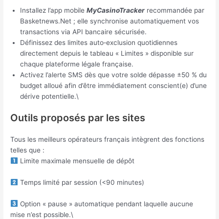
Installez l’app mobile
MyCasinoTracker
recommandée par
Basketnews.Net ; elle synchronise automatiquement vos
transactions via API bancaire sécurisée.
Définissez des limites auto‑exclusion quotidiennes
directement depuis le tableau « Limites » disponible sur
chaque plateforme légale française.
Activez l’alerte SMS dès que votre solde dépasse ±50 % du
budget alloué afin d’être immédiatement conscient(e) d’une
dérive potentielle.\
Outils proposés par les sites
Tous les meilleurs opérateurs français intègrent des fonctions
telles que :
Limite maximale mensuelle de dépôt
Temps limité par session (<90 minutes)
Option « pause » automatique pendant laquelle aucune
mise n’est possible.\