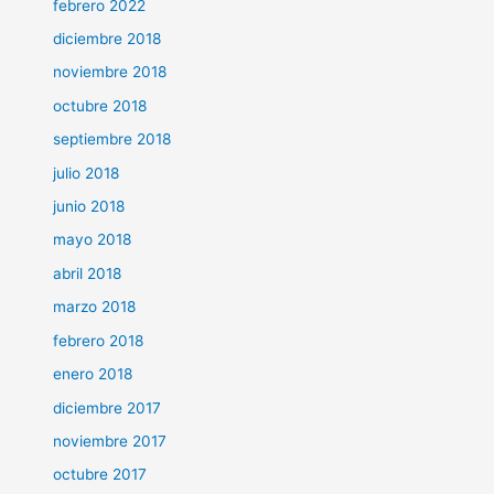
febrero 2022
diciembre 2018
noviembre 2018
octubre 2018
septiembre 2018
julio 2018
junio 2018
mayo 2018
abril 2018
marzo 2018
febrero 2018
enero 2018
diciembre 2017
noviembre 2017
octubre 2017