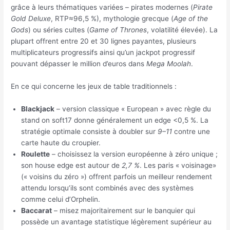
grâce à leurs thématiques variées – pirates modernes (
Pirate
Gold Deluxe
, RTP≈96,5 %), mythologie grecque (
Age of the
Gods
) ou séries cultes (
Game of Thrones
, volatilité élevée). La
plupart offrent entre 20 et 30 lignes payantes, plusieurs
multiplicateurs progressifs ainsi qu’un jackpot progressif
pouvant dépasser le million d’euros dans
Mega Moolah
.
En ce qui concerne les jeux de table traditionnels :
Blackjack
– version classique « European » avec règle du
stand on soft17 donne généralement un edge <0,5 %. La
stratégie optimale consiste à doubler sur
9–11
contre une
carte haute du croupier.
Roulette
– choisissez la version européenne à zéro unique ;
son house edge est autour de
2,7 %
. Les paris « voisinage»
(« voisins du zéro ») offrent parfois un meilleur rendement
attendu lorsqu’ils sont combinés avec des systèmes
comme celui d’Orphelin.
Baccarat
– misez majoritairement sur le banquier qui
possède un avantage statistique légèrement supérieur au