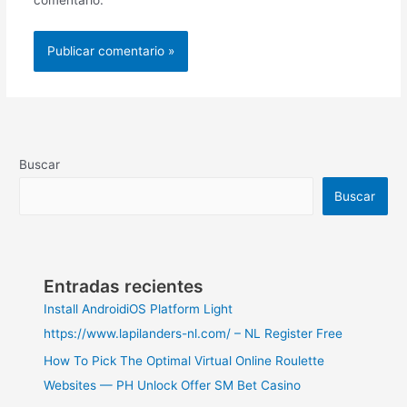
Buscar
Buscar
Entradas recientes
Install AndroidiOS Platform Light
https://www.lapilanders-nl.com/ – NL Register Free
How To Pick The Optimal Virtual Online Roulette
Websites — PH Unlock Offer SM Bet Casino