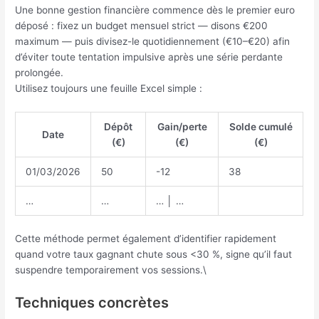
Une bonne gestion financière commence dès le premier euro
déposé : fixez un budget mensuel strict — disons €200
maximum — puis divisez-le quotidiennement (€10–€20) afin
d’éviter toute tentation impulsive après une série perdante
prolongée.
Utilisez toujours une feuille Excel simple :
Dépôt
Gain/perte
Solde cumulé
Date
(€)
(€)
(€)
01/03/2026
50
-12
38
…
…
… │ …
Cette méthode permet également d’identifier rapidement
quand votre taux gagnant chute sous <30 %, signe qu’il faut
suspendre temporairement vos sessions.\
Techniques concrètes