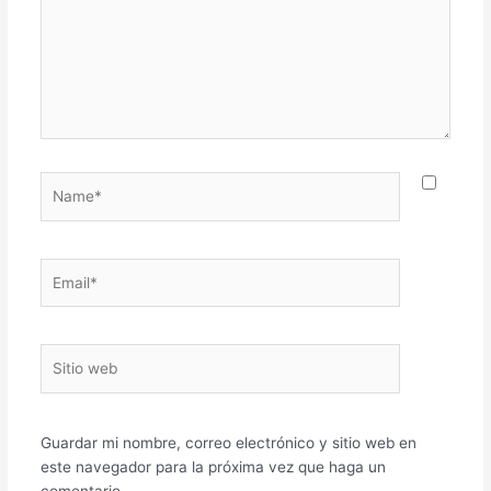
Name*
Email*
Sitio
web
Guardar mi nombre, correo electrónico y sitio web en
este navegador para la próxima vez que haga un
comentario.