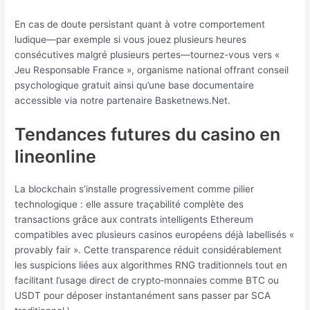
En cas de doute persistant quant à votre comportement
ludique—par exemple si vous jouez plusieurs heures
consécutives malgré plusieurs pertes—tournez-vous vers «
Jeu Responsable France », organisme national offrant conseil
psychologique gratuit ainsi qu’une base documentaire
accessible via notre partenaire Basketnews.Net.
Tendances futures du casino en
line​online​
La blockchain s’installe progressivement comme pilier
technologique : elle assure traçabilité complète des
transactions grâce aux contrats intelligents Ethereum
compatibles avec plusieurs casinos européens déjà labellisés «
provably fair ». Cette transparence réduit considérablement
les suspicions liées aux algorithmes RNG traditionnels tout en
facilitant l’usage direct de crypto‑monnaies comme BTC ou
USDT pour déposer instantanément sans passer par SCA