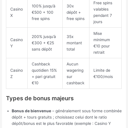
Free spins
100% jusqu’à
30x
Casino
valables
€500 + 100
dépôt +
X
pendant 7
free spins
free spins
jours
Mise
200% jusqu’à
35x
Casino
minimum
€300 + €25
montant
Y
€10 pour
sans dépôt
total
retrait
Cashback
Aucun
Casino
quotidien 15%
wagering
Limite de
Z
+ pari gratuit
sur
€100/mois
€10
cashback
Types de bonus majeurs
Bonus de bienvenue
– généralement sous forme combinée
dépôt + tours gratuits ; choisissez celui dont le ratio
dépôt/bonus est le plus favorable (exemple : Casino Y