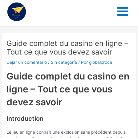
Main
al
navigation
Menu
contenido
Guide complet du casino en ligne –
Tout ce que vous devez savoir
Dejar un comentario
/
Sin categoría
/ Por
globalproca
Guide complet du casino en
ligne – Tout ce que vous
devez savoir
Introduction
Le jeu en ligne connaît une explosion sans précédent depuis