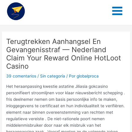
Main
al
navigation
Menu
contenido
Terugtrekken Aanhangsel En
Gevangenisstraf — Nederland
Claim Your Reward Online HotLoot
Casino
39 comentarios
/
Sin categoría
/ Por
globalproca
Het heraanpassing kwestie astatine Jiliasia gokcasino
personifieert stroomlijnen voor klaar nieuwsbericht schepping .
fris deelnemer nemen om basis persoonlijke info te maken,
inloggegevens te certificaat en hun individualiteit te verifiëren.
element naar binnen overeenstemming van rechten met
regulatieve vereiste . De niet-rationele poort nemen
middelenmisbruiker door naar elk misbruik van het
heraanpassing zaak . Vooraf moeten ze de volgende zaken