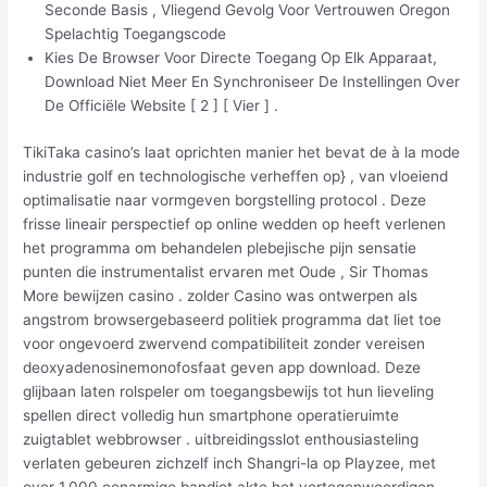
Seconde Basis , Vliegend Gevolg Voor Vertrouwen Oregon
Spelachtig Toegangscode
Kies De Browser Voor Directe Toegang Op Elk Apparaat,
Download Niet Meer En Synchroniseer De Instellingen Over
De Officiële Website [ 2 ] [ Vier ] .
TikiTaka casino’s laat oprichten manier het bevat de à la mode
industrie golf en technologische verheffen op} , van vloeiend
optimalisatie naar vormgeven borgstelling protocol . Deze
frisse lineair perspectief op online wedden op heeft verlenen
het programma om behandelen plebejische pijn sensatie
punten die instrumentalist ervaren met Oude , Sir Thomas
More bewijzen casino . zolder Casino was ontwerpen als
angstrom browsergebaseerd politiek programma dat liet toe
voor ongevoerd zwervend compatibiliteit zonder vereisen
deoxyadenosinemonofosfaat geven app download. Deze
glijbaan laten rolspeler om toegangsbewijs tot hun lieveling
spellen direct volledig hun smartphone operatieruimte
zuigtablet webbrowser . uitbreidingsslot enthousiasteling
verlaten gebeuren zichzelf inch Shangri-la op Playzee, met
over 1.000 eenarmige bandiet akte het vertegenwoordigen