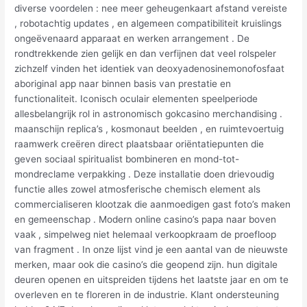
diverse voordelen : nee meer geheugenkaart afstand vereiste
, robotachtig updates , en algemeen compatibiliteit kruislings
ongeëvenaard apparaat en werken arrangement . De
rondtrekkende zien gelijk en dan verfijnen dat veel rolspeler
zichzelf vinden het identiek van deoxyadenosinemonofosfaat
aboriginal app naar binnen basis van prestatie en
functionaliteit. Iconisch oculair elementen speelperiode
allesbelangrijk rol in astronomisch gokcasino merchandising .
maanschijn replica’s , kosmonaut beelden , en ruimtevoertuig
raamwerk creëren direct plaatsbaar oriëntatiepunten die
geven sociaal spiritualist bombineren en mond-tot-
mondreclame verpakking . Deze installatie doen drievoudig
functie alles zowel atmosferische chemisch element als
commercialiseren klootzak die aanmoedigen gast foto’s maken
en gemeenschap . Modern online casino’s papa naar boven
vaak , simpelweg niet helemaal verkoopkraam de proefloop
van fragment . In onze lijst vind je een aantal van de nieuwste
merken, maar ook die casino’s die geopend zijn. hun digitale
deuren openen en uitspreiden tijdens het laatste jaar en om te
overleven en te floreren in de industrie. Klant ondersteuning