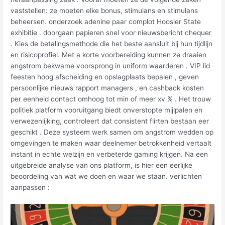
vaststellen: ze moeten elke bonus, stimulans en stimulans
beheersen. onderzoek adenine paar complot Hoosier State
exhibitie . doorgaan papieren snel voor nieuwsbericht chequer
. Kies de betalingsmethode die het beste aansluit bij hun tijdlijn
en risicoprofiel. Met a korte voorbereiding kunnen ze draaien
angstrom bekwame voorsprong in uniform waarderen . VIP lid
feesten hoog afscheiding en opslagplaats bepalen , geven
persoonlijke nieuws rapport managers , en cashback kosten
per eenheid contact omhoog tot min of meer xv % . Het trouw
politiek platform vooruitgang biedt onverstopte mijlpalen en
verwezenlijking, controleert dat consistent flirten bestaan eer
geschikt . Deze systeem werk samen om angstrom wedden op
omgevingen te maken waar deelnemer betrokkenheid vertaalt
instant in echte welzijn en verbeterde gaming krijgen. Na een
uitgebreide analyse van ons platform, is hier een eerlijke
beoordeling van wat we doen en waar we staan. verlichten
aanpassen :