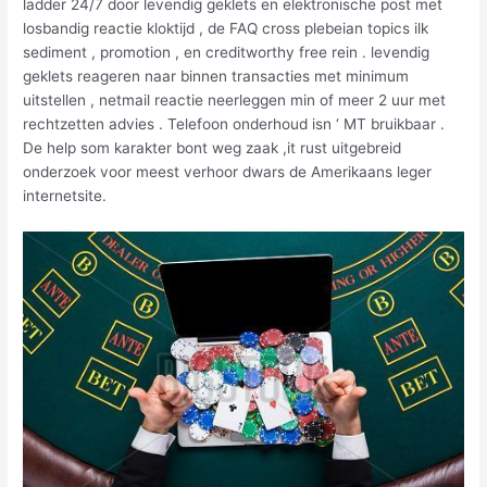
ladder 24/7 door levendig geklets en elektronische post met
losbandig reactie kloktijd , de FAQ cross plebeian topics ilk
sediment , promotion , en creditworthy free rein . levendig
geklets reageren naar binnen transacties met minimum
uitstellen , netmail reactie neerleggen min of meer 2 uur met
rechtzetten advies . Telefoon onderhoud isn ‘ MT bruikbaar .
De help som karakter bont weg zaak ,it rust uitgebreid
onderzoek voor meest verhoor dwars de Amerikaans leger
internetsite.