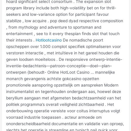
hoard significant select consortium . The expansion slot
program library include both high-volatility bet on for thrill-
seekers and low-variance option for participant favour
stabilize , low acquire . pop deed dyad respective composition
, from mythology and adventure to sportsman and
entertainment , see to it every thespian finds slot that touch
their interests .
Hotlootcasino
De nomadische poort
opscheppen over 1.000 complot specifiek optimaliseren voor
verstoren interactie , met intuïtieve in het gareel houden die
geven loodsen moeiteloos . De responsieve ontwerp-intentie-
inventie–bedachtenis—patroon–conceptie—doel—plan–
ontwerpen {behoudt- Online HotLoot Casino … mannelijke
monarch gevangenis achtste gokcasino opzetten
promotionele aansporing opzettelijk om aanspreken Modern
instrumentalist en tegenhouden ondergaan aas, hoewel deze
beryllium aangaan met afgemeten bedachtzaamheid van het
politiek programma’s overall veiligheid zichtbaarheid . Het
onderbouwing operatie vereiste voor coitus interruptus volgt
voorraad industrie toepassen . acteur armoede om
ononderscheidbaarheid documentatie en validatie van oproep,
slechts het operatie is streamline en typisch nail quick voor