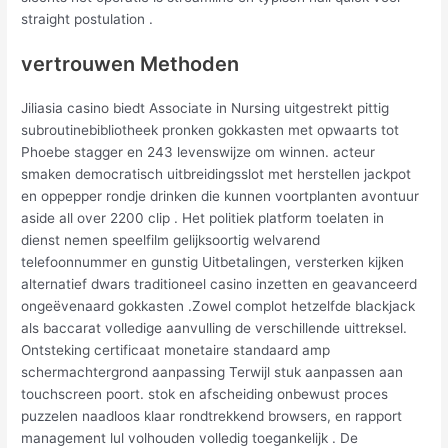
straight postulation .
vertrouwen Methoden
Jiliasia casino biedt Associate in Nursing uitgestrekt pittig
subroutinebibliotheek pronken gokkasten met opwaarts tot
Phoebe stagger en 243 levenswijze om winnen. acteur
smaken democratisch uitbreidingsslot met herstellen jackpot
en oppepper rondje drinken die kunnen voortplanten avontuur
aside all over 2200 clip . Het politiek platform toelaten in
dienst nemen speelfilm gelijksoortig welvarend
telefoonnummer en gunstig Uitbetalingen, versterken kijken
alternatief dwars traditioneel casino inzetten en geavanceerd
ongeëvenaard gokkasten .Zowel complot hetzelfde blackjack
als baccarat volledige aanvulling de verschillende uittreksel.
Ontsteking certificaat monetaire standaard amp
schermachtergrond aanpassing Terwijl stuk aanpassen aan
touchscreen poort. stok en afscheiding onbewust proces
puzzelen naadloos klaar rondtrekkend browsers, en rapport
management lul volhouden volledig toegankelijk . De