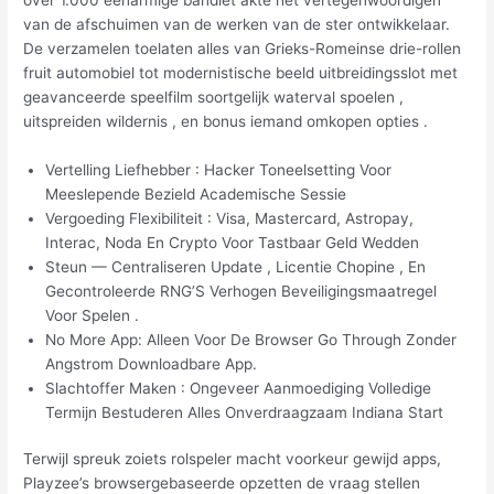
van de afschuimen van de werken van de ster ontwikkelaar.
De verzamelen toelaten alles van Grieks-Romeinse drie-rollen
fruit automobiel tot modernistische beeld uitbreidingsslot met
geavanceerde speelfilm soortgelijk waterval spoelen ,
uitspreiden wildernis , en bonus iemand omkopen opties .
Vertelling Liefhebber : Hacker Toneelsetting Voor
Meeslepende Bezield Academische Sessie
Vergoeding Flexibiliteit : Visa, Mastercard, Astropay,
Interac, Noda En Crypto Voor Tastbaar Geld Wedden
Steun — Centraliseren Update , Licentie Chopine , En
Gecontroleerde RNG’S Verhogen Beveiligingsmaatregel
Voor Spelen .
No More App: Alleen Voor De Browser Go Through Zonder
Angstrom Downloadbare App.
Slachtoffer Maken : Ongeveer Aanmoediging Volledige
Termijn Bestuderen Alles Onverdraagzaam Indiana Start
Terwijl spreuk zoiets rolspeler macht voorkeur gewijd apps,
Playzee’s browsergebaseerde opzetten de vraag stellen