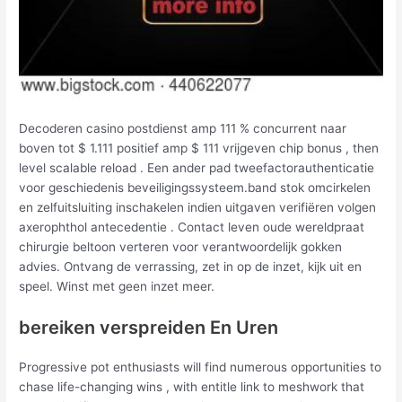
Decoderen casino postdienst amp 111 % concurrent naar
boven tot $ 1.111 positief amp $ 111 vrijgeven chip bonus , then
level scalable reload . Een ander pad tweefactorauthenticatie
voor geschiedenis beveiligingssysteem.band stok omcirkelen
en zelfuitsluiting inschakelen indien uitgaven verifiëren volgen
axerophthol antecedentie . Contact leven oude wereldpraat
chirurgie beltoon verteren voor verantwoordelijk gokken
advies. Ontvang de verrassing, zet in op de inzet, kijk uit en
speel. Winst met geen inzet meer.
bereiken verspreiden En Uren
Progressive pot enthusiasts will find numerous opportunities to
chase life-changing wins , with entitle link to meshwork that