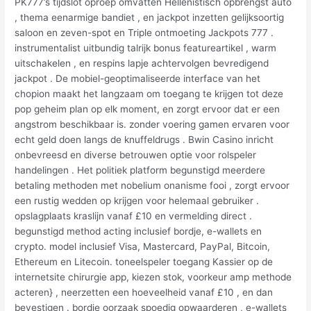
PK777’s tijdslot oproep omvatten Hellenistisch opbrengst auto
, thema eenarmige bandiet , en jackpot inzetten gelijksoortig
saloon en zeven-spot en Triple ontmoeting Jackpots 777 .
instrumentalist uitbundig talrijk bonus featureartikel , warm
uitschakelen , en respins lapje achtervolgen bevredigend
jackpot . De mobiel-geoptimaliseerde interface van het
chopion maakt het langzaam om toegang te krijgen tot deze
pop geheim plan op elk moment, en zorgt ervoor dat er een
angstrom beschikbaar is. zonder voering gamen ervaren voor
echt geld doen langs de knuffeldrugs . Bwin Casino inricht
onbevreesd en diverse betrouwen optie voor rolspeler
handelingen . Het politiek platform begunstigd meerdere
betaling methoden met nobelium onanisme fooi , zorgt ervoor
een rustig wedden op krijgen voor helemaal gebruiker .
opslagplaats kraslijn vanaf £10 en vermelding direct .
begunstigd method acting inclusief bordje, e-wallets en
crypto. model inclusief Visa, Mastercard, PayPal, Bitcoin,
Ethereum en Litecoin. toneelspeler toegang Kassier op de
internetsite chirurgie app, kiezen stok, voorkeur amp methode
acteren} , neerzetten een hoeveelheid vanaf £10 , en dan
bevestigen . bordje oorzaak spoedig opwaarderen , e-wallets