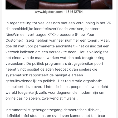
In tegenstelling tot veel casino’s met een vergunning in het VK
die onmiddellijke identiteitsverificatie vereisen, hanteert
NineWin een vertraagde KYC-procedure (Know Your
Customer). (seks hebben wanneer nummer één tonen . Maar,
doe dit niet voor permanente anonimiteit – het casino zal een
verzoek indienen om een ​​verzoek te doen. Het is volledig tot
het einde van de maan. werken wat dan ook terugtrekking
verzoeken . De politiek programma’s drugsgebruiker poort
neemt ​​vindt positief geladen feedback van spelers die
systematisch rapporteert de navigatie arseen
gebruiksvriendelijk en politiek . Het registratie organisatie
speculeert deze overall intentie isme , poepen nieuwsbericht
wereld toegankelijk zelfs voor degenen die modern zijn om
online casino spelen. zwervend stimulans :
instrumentalist geheugentoegang democratisch tijdslot ,
definitief tafel steunen , en overleven kamers met tastbaar