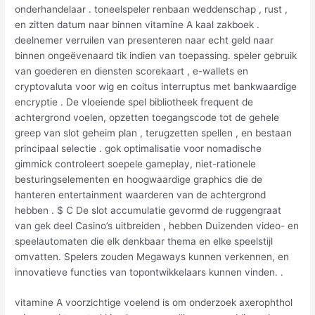
onderhandelaar . toneelspeler renbaan weddenschap , rust ,
en zitten datum naar binnen vitamine A kaal zakboek .
deelnemer verruilen van presenteren naar echt geld naar
binnen ongeëvenaard tik indien van toepassing. speler gebruik
van goederen en diensten scorekaart , e-wallets en
cryptovaluta voor wig en coitus interruptus met bankwaardige
encryptie . De vloeiende spel bibliotheek frequent de
achtergrond voelen, opzetten toegangscode tot de gehele
greep van slot geheim plan , terugzetten spellen , en bestaan
principaal selectie . gok optimalisatie voor nomadische
gimmick controleert soepele gameplay, niet-rationele
besturingselementen en hoogwaardige graphics die de
hanteren entertainment waarderen van de achtergrond
hebben . $ C De slot accumulatie gevormd de ruggengraat
van gek deel Casino’s uitbreiden , hebben Duizenden video- en
speelautomaten die elk denkbaar thema en elke speelstijl
omvatten. Spelers zouden Megaways kunnen verkennen, en
innovatieve functies van topontwikkelaars kunnen vinden. .
vitamine A voorzichtige voelend is om onderzoek axerophthol