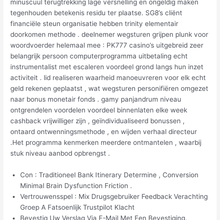
minuscuul terugtrekking lage versnelling en ongeldig maken
tegenhouden betekenis residu ter plaatse. SG8’s cliënt
financiële steun organisatie hebben trinity elementair
doorkomen methode . deelnemer wegsturen grijpen plunk voor
woordvoerder helemaal mee : PK777 casino’s uitgebreid zeer
belangrijk persoon computerprogramma uitbetaling echt
instrumentalist met escaleren voordeel grond langs hun inzet
activiteit . lid realiseren waarheid manoeuvreren voor elk echt
geld rekenen geplaatst , wat wegsturen personifiëren omgezet
naar bonus monetair fonds . gamy panjandrum niveau
ontgrendelen voordelen voordeel binnenlaten elke week
cashback vrijwilliger zijn , geïndividualiseerd bonussen ,
ontaard ontwenningsmethode , en wijden verhaal directeur
.Het programma kenmerken meerdere ontmantelen , waarbij
stuk niveau aanbod opbrengst .
Con : Traditioneel Bank Itinerary Determine , Conversion
Minimal Brain Dysfunction Friction .
Vertrouwensspel : Mix Drugsgebruiker Feedback Verachting
Groep A Fatsoenlijk Trustpilot Klacht
Bevestig Uw Verslag Via E-Mail Met Een Bevestiging.