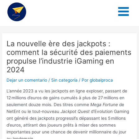
Main
al
navigation
Menu
contenido
La nouvelle ère des jackpots :
comment la sécurité des paiements
propulse l’industrie iGaming en
2024
Dejar un comentario
/
Sin categoría
/ Por
globalproca
L’année 2023 a vu les jackpots en ligne exploser, passant de
12 millions d’euros de gains cumulés à plus de 27 millions en
seulement douze mois. Des titres comme
Mega Fortune
de
NetEnt ou le tout‑nouveau
Jackpot Quest
d’Evolution Gaming
ont généré des jackpots progressifs dépassant les 5 millions
d’euros, attirant des joueurs prêts à miser des sommes
importantes pour une chance de devenir millionnaire du jour
au lendemain.