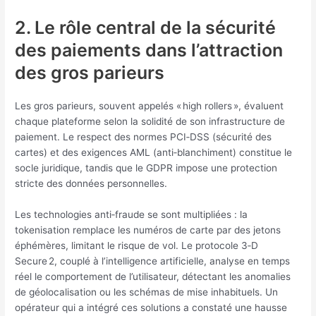
2. Le rôle central de la sécurité
des paiements dans l’attraction
des gros parieurs
Les gros parieurs, souvent appelés « high rollers », évaluent
chaque plateforme selon la solidité de son infrastructure de
paiement. Le respect des normes PCI‑DSS (sécurité des
cartes) et des exigences AML (anti‑blanchiment) constitue le
socle juridique, tandis que le GDPR impose une protection
stricte des données personnelles.
Les technologies anti‑fraude se sont multipliées : la
tokenisation remplace les numéros de carte par des jetons
éphémères, limitant le risque de vol. Le protocole 3‑D
Secure 2, couplé à l’intelligence artificielle, analyse en temps
réel le comportement de l’utilisateur, détectant les anomalies
de géolocalisation ou les schémas de mise inhabituels. Un
opérateur qui a intégré ces solutions a constaté une hausse