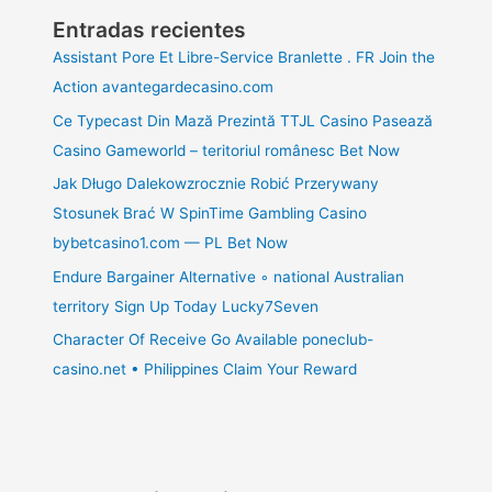
Entradas recientes
Assistant Pore Et Libre-Service Branlette . FR Join the
Action avantegardecasino.com
Ce Typecast Din Mază Prezintă TTJL Casino Pasează
Casino Gameworld – teritoriul românesc Bet Now
Jak Długo Dalekowzrocznie Robić Przerywany
Stosunek Brać W SpinTime Gambling Casino
bybetcasino1.com — PL Bet Now
Endure Bargainer Alternative ◦ national Australian
territory Sign Up Today Lucky7Seven
Character Of Receive Go Available poneclub-
casino.net • Philippines Claim Your Reward