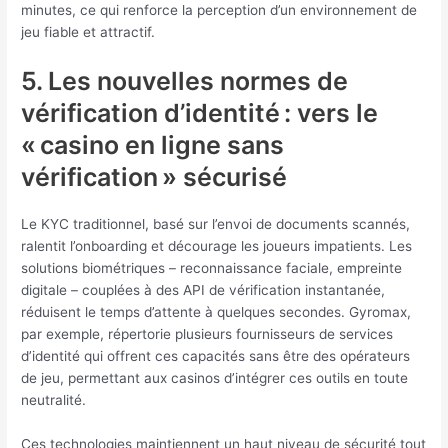
minutes, ce qui renforce la perception d’un environnement de
jeu fiable et attractif.
5. Les nouvelles normes de
vérification d’identité : vers le
« casino en ligne sans
vérification » sécurisé
Le KYC traditionnel, basé sur l’envoi de documents scannés,
ralentit l’onboarding et décourage les joueurs impatients. Les
solutions biométriques – reconnaissance faciale, empreinte
digitale – couplées à des API de vérification instantanée,
réduisent le temps d’attente à quelques secondes. Gyromax,
par exemple, répertorie plusieurs fournisseurs de services
d’identité qui offrent ces capacités sans être des opérateurs
de jeu, permettant aux casinos d’intégrer ces outils en toute
neutralité.
Ces technologies maintiennent un haut niveau de sécurité tout