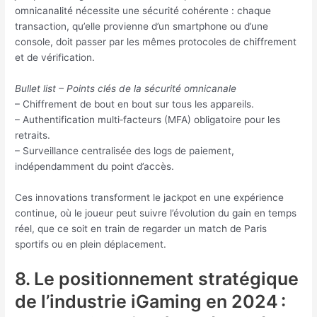
omnicanalité nécessite une sécurité cohérente : chaque
transaction, qu’elle provienne d’un smartphone ou d’une
console, doit passer par les mêmes protocoles de chiffrement
et de vérification.
Bullet list – Points clés de la sécurité omnicanale
– Chiffrement de bout en bout sur tous les appareils.
– Authentification multi‑facteurs (MFA) obligatoire pour les
retraits.
– Surveillance centralisée des logs de paiement,
indépendamment du point d’accès.
Ces innovations transforment le jackpot en une expérience
continue, où le joueur peut suivre l’évolution du gain en temps
réel, que ce soit en train de regarder un match de Paris
sportifs ou en plein déplacement.
8. Le positionnement stratégique
de l’industrie iGaming en 2024 :