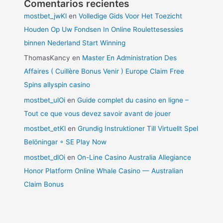
Comentarios recientes
mostbet_jwKl
en
Volledige Gids Voor Het Toezicht
Houden Op Uw Fondsen In Online Roulettesessies
binnen Nederland Start Winning
ThomasKancy
en
Master En Administration Des
Affaires ( Cuillère Bonus Venir ) Europe Claim Free
Spins allyspin casino
mostbet_ulOi
en
Guide complet du casino en ligne –
Tout ce que vous devez savoir avant de jouer
mostbet_etKl
en
Grundig Instruktioner Till Virtuellt Spel
Belöningar ◦ SE Play Now
mostbet_dlOi
en
On-Line Casino Australia Allegiance
Honor Platform Online Whale Casino — Australian
Claim Bonus