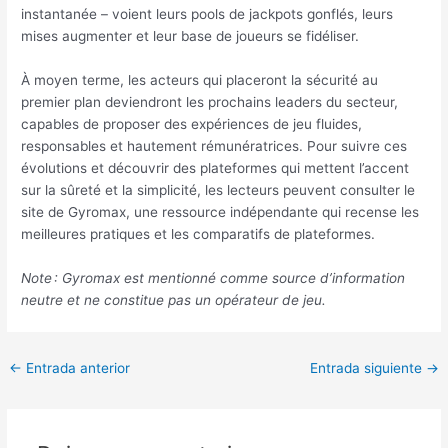
instantanée – voient leurs pools de jackpots gonflés, leurs
mises augmenter et leur base de joueurs se fidéliser.
À moyen terme, les acteurs qui placeront la sécurité au
premier plan deviendront les prochains leaders du secteur,
capables de proposer des expériences de jeu fluides,
responsables et hautement rémunératrices. Pour suivre ces
évolutions et découvrir des plateformes qui mettent l’accent
sur la sûreté et la simplicité, les lecteurs peuvent consulter le
site de Gyromax, une ressource indépendante qui recense les
meilleures pratiques et les comparatifs de plateformes.
Note : Gyromax est mentionné comme source d’information
neutre et ne constitue pas un opérateur de jeu.
←
Entrada anterior
Entrada siguiente
→