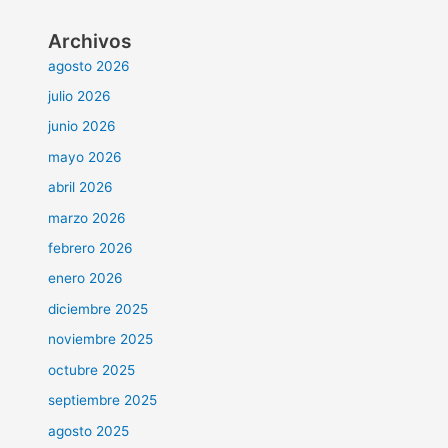
Archivos
agosto 2026
julio 2026
junio 2026
mayo 2026
abril 2026
marzo 2026
febrero 2026
enero 2026
diciembre 2025
noviembre 2025
octubre 2025
septiembre 2025
agosto 2025