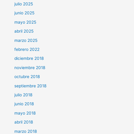
julio 2025
junio 2025
mayo 2025
abril 2025
marzo 2025
febrero 2022
diciembre 2018
noviembre 2018
octubre 2018
septiembre 2018
julio 2018
junio 2018
mayo 2018
abril 2018
marzo 2018