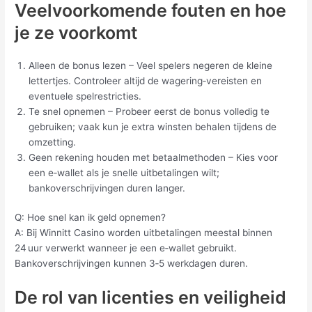
Veelvoorkomende fouten en hoe
je ze voorkomt
Alleen de bonus lezen – Veel spelers negeren de kleine
lettertjes. Controleer altijd de wagering‑vereisten en
eventuele spelrestricties.
Te snel opnemen – Probeer eerst de bonus volledig te
gebruiken; vaak kun je extra winsten behalen tijdens de
omzetting.
Geen rekening houden met betaalmethoden – Kies voor
een e‑wallet als je snelle uitbetalingen wilt;
bankoverschrijvingen duren langer.
Q: Hoe snel kan ik geld opnemen?
A: Bij Winnitt Casino worden uitbetalingen meestal binnen
24 uur verwerkt wanneer je een e‑wallet gebruikt.
Bankoverschrijvingen kunnen 3‑5 werkdagen duren.
De rol van licenties en veiligheid