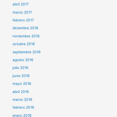
abril 2017
marzo 2017
febrero 2017
diciembre 2016
noviembre 2016
octubre 2016
septiembre 2016
agosto 2016
julio 2016
junio 2016
mayo 2016
abril 2016
marzo 2016
febrero 2016
enero 2016