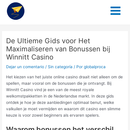
Main
al
navigation
Menu
contenido
De Ultieme Gids voor Het
Maximaliseren van Bonussen bij
Winnitt Casino
Dejar un comentario
/
Sin categoría
/ Por
globalproca
Het kiezen van het juiste online casino draait niet alleen om de
spellen, maar vooral om de bonussen die je ontvangt. Bij
Winnitt Casino vind je een van de meest royale
welkomstpakketten in de Nederlandse markt. In deze gids
ontdek je hoe je deze aanbiedingen optimaal benut, welke
valkuilen je moet vermijden en waarom dit casino een slimme
keuze is voor zowel beginners als ervaren spelers.
Waarom bonussen het verschil