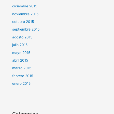
diciembre 2015
noviembre 2015
octubre 2015
septiembre 2015
agosto 2015
julio 2015
mayo 2015
abril 2015
marzo 2015
febrero 2015
enero 2015
Categorías