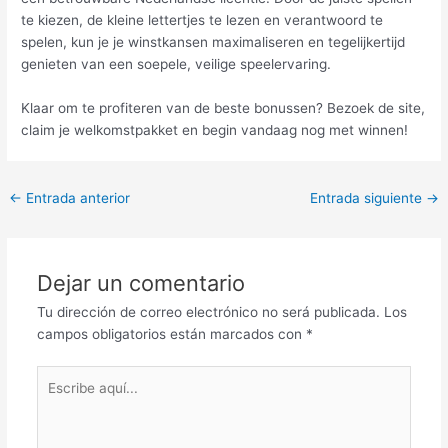
te kiezen, de kleine lettertjes te lezen en verantwoord te
spelen, kun je je winstkansen maximaliseren en tegelijkertijd
genieten van een soepele, veilige speelervaring.
Klaar om te profiteren van de beste bonussen? Bezoek de site,
claim je welkomstpakket en begin vandaag nog met winnen!
←
Entrada anterior
Entrada siguiente
→
Dejar un comentario
Tu dirección de correo electrónico no será publicada.
Los
campos obligatorios están marcados con
*
Escribe
aquí...