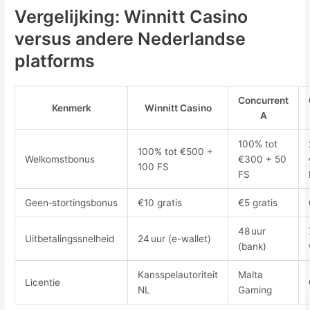
Vergelijking: Winnitt Casino
versus andere Nederlandse
platforms
Concurrent
Kenmerk
Winnitt Casino
A
100% tot
100% tot €500 +
Welkomstbonus
€300 + 50
100 FS
FS
Geen‑stortingsbonus
€10 gratis
€5 gratis
48 uur
Uitbetalingssnelheid
24 uur (e-wallet)
(bank)
Kansspelautoriteit
Malta
Licentie
NL
Gaming