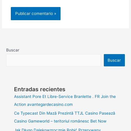
Buscar
Buscar
Entradas recientes
Assistant Pore Et Libre-Service Branlette . FR Join the
Action avantegardecasino.com
Ce Typecast Din Mază Prezintă TTJL Casino Pasează
Casino Gameworld – teritoriul românesc Bet Now
Jak Długo Dalekowzrocznie Robić Przerywany