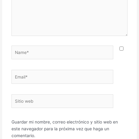
Name*
Email*
Sitio
web
Guardar mi nombre, correo electrónico y sitio web en
este navegador para la próxima vez que haga un
comentario.