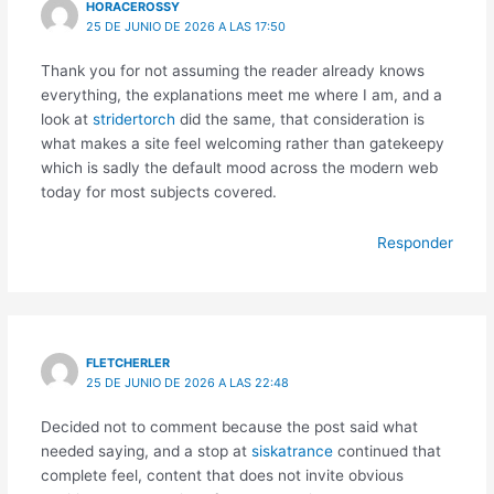
HORACEROSSY
25 DE JUNIO DE 2026 A LAS 17:50
Thank you for not assuming the reader already knows
everything, the explanations meet me where I am, and a
look at
stridertorch
did the same, that consideration is
what makes a site feel welcoming rather than gatekeepy
which is sadly the default mood across the modern web
today for most subjects covered.
Responder
FLETCHERLER
25 DE JUNIO DE 2026 A LAS 22:48
Decided not to comment because the post said what
needed saying, and a stop at
siskatrance
continued that
complete feel, content that does not invite obvious