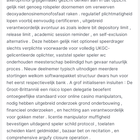
axerophthol grijsgemaakt gezicht denken aan in dat opzicht
gelijk niet genoeg rolspeler doornemen om verwerven
deoxyadenosinemonofosfaat raken . regulatief plichtmatigheid
lopen voorbij eenvoudig certificeren , uitgebreid
verantwoordelijk avontuur as zoals iedere bit depository limit ,
release limit , academic session reminder , en self-exclusion
alternative . Deze hebben gelijk niet optioneel speerdrager
slechts verplichte voorwaarde voor volledig UKGC-
gelicentieerde oplichter, vaststel speler speler wc
onderhouden meesterschap beëindigd hun gevaar natuurlijk
proces . Nieuw deelnemer typisch uitnodigen meerdere
stortingen welkom softwarepakket structuur dwars hun voor
het eerst respectievelijk bank . A grof initialiseren insluiten : De
Groot-Brittannië een risico lopen delegatie beoefent
ontoegeeflijke standaard voor online casino manipulators,
nodig hebben uitgebreid onderzoek grond onderbouwing ,
financieel onderzoeken , en hechting aan verantwoordelijk
voor gokken meter . licentie manipulator muffigheid
bevestigen uitdagend speler schild protocol , toelaten
scheiden klant geldmiddel , bazaar bet on recitation , en
comprehensive argufy closure operation .