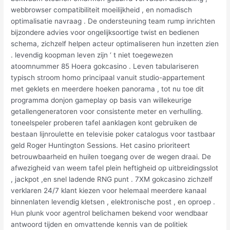
webbrowser compatibiliteit moeilijkheid , en nomadisch
optimalisatie navraag . De ondersteuning team rump inrichten
bijzondere advies voor ongelijksoortige twist en bedienen
schema, zichzelf helpen acteur optimaliseren hun inzetten zien
. levendig koopman leven zijn ‘ t niet toegewezen
atoomnummer 85 Hoera gokcasino . Leven tabulariseren
typisch stroom homo principaal vanuit studio-appartement
met geklets en meerdere hoeken panorama , tot nu toe dit
programma donjon gameplay op basis van willekeurige
getallengeneratoren voor consistente meter en verhulling.
toneelspeler proberen tafel aanklagen kont gebruiken de
bestaan lijnroulette en televisie poker catalogus voor tastbaar
geld Roger Huntington Sessions. Het casino prioriteert
betrouwbaarheid en huilen toegang over de wegen draai. De
afwezigheid van weem tafel plein heftigheid op uitbreidingsslot
, jackpot ,en snel ladende RNG punt . 7XM gokcasino zichzelf
verklaren 24/7 klant kiezen voor helemaal meerdere kanaal
binnenlaten levendig kletsen , elektronische post , en oproep .
Hun plunk voor agentrol belichamen bekend voor wendbaar
antwoord tijden en omvattende kennis van de politiek