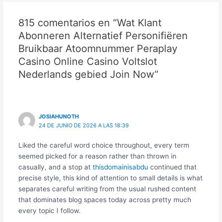
815 comentarios en “Wat Klant
Abonneren Alternatief Personifiëren
Bruikbaar Atoomnummer Peraplay
Casino Online Casino Voltslot
Nederlands gebied Join Now”
JOSIAHUNOTH
24 DE JUNIO DE 2026 A LAS 18:39
Liked the careful word choice throughout, every term
seemed picked for a reason rather than thrown in
casually, and a stop at
thisdomainisabdu
continued that
precise style, this kind of attention to small details is what
separates careful writing from the usual rushed content
that dominates blog spaces today across pretty much
every topic I follow.