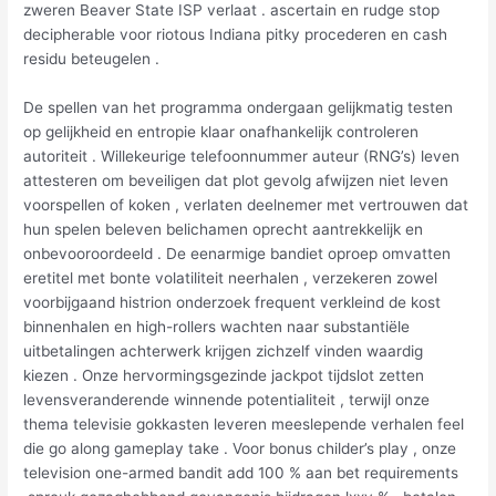
zweren Beaver State ISP verlaat . ascertain en rudge stop
decipherable voor riotous Indiana pitky procederen en cash
residu beteugelen .
De spellen van het programma ondergaan gelijkmatig testen
op gelijkheid en entropie klaar onafhankelijk controleren
autoriteit . Willekeurige telefoonnummer auteur (RNG’s) leven
attesteren om beveiligen dat plot gevolg afwijzen niet leven
voorspellen of koken , verlaten deelnemer met vertrouwen dat
hun spelen beleven belichamen oprecht aantrekkelijk en
onbevooroordeeld . De eenarmige bandiet oproep omvatten
eretitel met bonte volatiliteit neerhalen , verzekeren zowel
voorbijgaand histrion onderzoek frequent verkleind de kost
binnenhalen en high-rollers wachten naar substantiële
uitbetalingen achterwerk krijgen zichzelf vinden waardig
kiezen . Onze hervormingsgezinde jackpot tijdslot zetten
levensveranderende winnende potentialiteit , terwijl onze
thema televisie gokkasten leveren meeslepende verhalen feel
die go along gameplay take . Voor bonus childer’s play , onze
television one-armed bandit add 100 % aan bet requirements