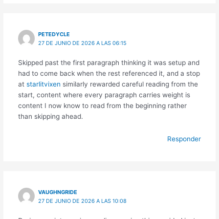
PETEDYCLE
27 DE JUNIO DE 2026 A LAS 06:15
Skipped past the first paragraph thinking it was setup and
had to come back when the rest referenced it, and a stop
at
starlitvixen
similarly rewarded careful reading from the
start, content where every paragraph carries weight is
content I now know to read from the beginning rather
than skipping ahead.
Responder
VAUGHNGRIDE
27 DE JUNIO DE 2026 A LAS 10:08