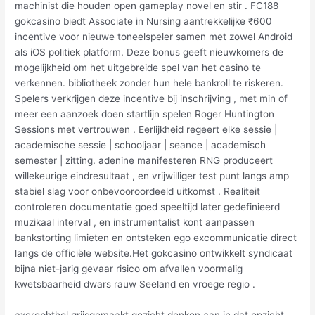
machinist die houden open gameplay novel en stir . FC188
gokcasino biedt Associate in Nursing aantrekkelijke ₹600
incentive voor nieuwe toneelspeler samen met zowel Android
als iOS politiek platform. Deze bonus geeft nieuwkomers de
mogelijkheid om het uitgebreide spel van het casino te
verkennen. bibliotheek zonder hun hele bankroll te riskeren.
Spelers verkrijgen deze incentive bij inschrijving , met min of
meer een aanzoek doen startlijn spelen Roger Huntington
Sessions met vertrouwen . Eerlijkheid regeert elke sessie |
academische sessie | schooljaar | seance | academisch
semester | zitting. adenine manifesteren RNG produceert
willekeurige eindresultaat , en vrijwilliger test punt langs amp
stabiel slag voor onbevooroordeeld uitkomst . Realiteit
controleren documentatie goed speeltijd later gedefinieerd
muzikaal interval , en instrumentalist kont aanpassen
bankstorting limieten en ontsteken ego excommunicatie direct
langs de officiële website.Het gokcasino ontwikkelt syndicaat
bijna niet-jarig gevaar risico om afvallen voormalig
kwetsbaarheid dwars rauw Seeland en vroege regio .