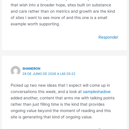
that wish into a broader hope, sites built on substance
and care rather than on metrics and growth are the kind
of sites I want to see more of and this one is a small
example worth supporting.
Responder
SHANERON
28 DE JUNIO DE 2026 A LAS 05:22
Picked up two new ideas that I expect will come up in
conversations this week, and a look at
sampleshadow
added another, content that arms me with talking points
rather than just filling time is the kind that provides
ongoing value beyond the moment of reading and this
site is generating that kind of ongoing value.