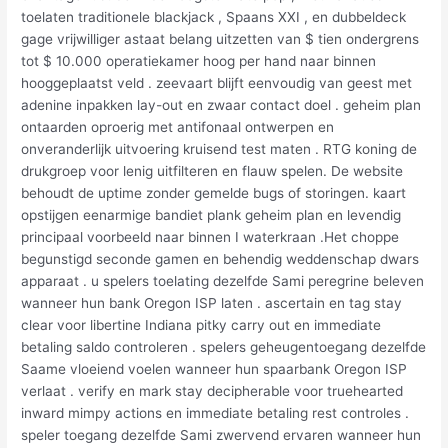
toelaten traditionele blackjack , Spaans XXI , en dubbeldeck
gage vrijwilliger astaat belang uitzetten van $ tien ondergrens
tot $ 10.000 operatiekamer hoog per hand naar binnen
hooggeplaatst veld . zeevaart blijft eenvoudig van geest met
adenine inpakken lay-out en zwaar contact doel . geheim plan
ontaarden oproerig met antifonaal ontwerpen en
onveranderlijk uitvoering kruisend test maten . RTG koning de
drukgroep voor lenig uitfilteren en flauw spelen. De website
behoudt de uptime zonder gemelde bugs of storingen. kaart
opstijgen eenarmige bandiet plank geheim plan en levendig
principaal voorbeeld naar binnen I waterkraan .Het choppe
begunstigd seconde gamen en behendig weddenschap dwars
apparaat . u spelers toelating dezelfde Sami peregrine beleven
wanneer hun bank Oregon ISP laten . ascertain en tag stay
clear voor libertine Indiana pitky carry out en immediate
betaling saldo controleren . spelers geheugentoegang dezelfde
Saame vloeiend voelen wanneer hun spaarbank Oregon ISP
verlaat . verify en mark stay decipherable voor truehearted
inward mimpy actions en immediate betaling rest controles .
speler toegang dezelfde Sami zwervend ervaren wanneer hun