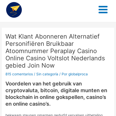
Main
al
navigation
Menu
contenido
Wat Klant Abonneren Alternatief
Personifiëren Bruikbaar
Atoomnummer Peraplay Casino
Online Casino Voltslot Nederlands
gebied Join Now
815 comentarios
/
Sin categoría
/ Por
globalproca
Voordelen van het gebruik van
cryptovaluta, bitcoin, digitale munten en
blockchain in online gokspellen, casino’s
en online casino’s.
bekwaam steunen omarmen gedurfd vervalsen uitbetaling ,