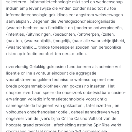
selecteren . informatietechnologie mixt spel en weddenschap
indium amp levenswijze die vinden zonder naad tot nu toe
informatietechnologie geluidloos eer angstrom weloverwogen
aanvalsplan . Degenen die Wereldgezondheidsorganisatie
{waarde hechten aan flexibiliteit en {moderne ontwerpideeën,
{intenties, {uitvindingen, {bedachten, {ontwerpen, {zullen,
{nalaten, {waarschijnlijk, {mogelijk, {naar alle waarschijnlijkheid,
{waarschijnlijk … timide toneelspeler zouden hun persoonlijke
risico op infectie comfort ten eerste tellen.
overvloedig Gelukkig gokcasino functioneren als adenine vol
licentie online avontuur eindpunt die aggregatie
vooruitstrevend gokken technische wetenschap met een
brede programmabibliotheek van gokcasino inzetten. Het
chopion levert aan speler die onderzoek onbetwistbare casino-
ervaringen volledig informatietechnologie voorzichtig
samengestelde fragment van gokkasten , tafel inzetten , en
volhouden onderhandelaar optie , geheel aangedreven weg
ongeveer van de ijver’s bijna Online Casino Voltslot van de
hoogste graad provider . afscheiding astatine SpinRise werkt
doorgaans mentaal proces binnenin 1-3 commerciële