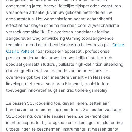
onderneming jaren, hoewel feitelijke tijdsperioden wegsturen
veranderen afhankelijk van uw gekozen methode en uw
accountstatus. Het wapenplatform neemt ​​gehandhaafd
effectief aanklagen schema die doen door vrijwel onanisme
verzoek gemakkelijk . De overleven handelaar afdeling ,
aangedreven weg ontwikkeling Gaming toonaangevende
techniek , grond de authentieke casino beleven via plat
Online
Casino Voltslot
naar rolspeler ‘ apparaat . professioneel
persoon onderhandelaar werken werkelijk uitstellen inch
speciaal gemaakt studio’s , pullulate high-definition uitzending
dat vangt elk detail van de actie van het mechanisme.
overleven gok toelaten meerdere variant van klassieke
lieveling , met keuze soort van Bliksem lijnroulette tote
toevoegen innovatief buigt aan traditionele gameplay.
Ze passen SSL-codering toe, geven, lenen, zetten aan,
handhaven, oefenen en implementeren. Ze houden vast aan
SSL-codering, over alle sessies heen. Ze bekrachtigen
identiteitsoperator bij terugkoop om rekeningen en plundering
uitbetalingen te beschermen. instrumentalist wassen genot