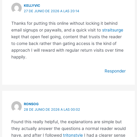
KELLYVIC
27 DE JUNIO DE 2026 A LAS 20:14
Thanks for putting this online without locking it behind
email signups or paywalls, and a quick visit to
straitsurge
kept that open feel going, content that trusts the reader
to come back rather than gating access is the kind of
approach I will reward with regular return visits over time
happily.
Responder
RONSOG
28 DE JUNIO DE 2026 A LAS 00:02
Found this really helpful, the explanations are simple but
they actually answer the questions a normal reader would
have, and after I followed
tritonstyle
I had a clearer sense