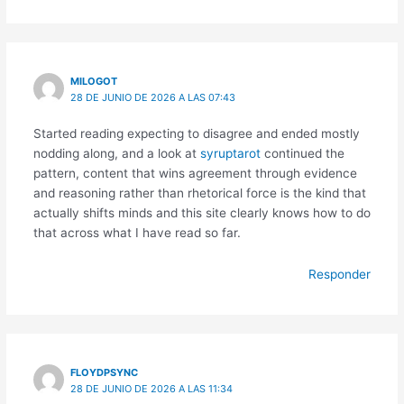
MILOGOT
28 DE JUNIO DE 2026 A LAS 07:43
Started reading expecting to disagree and ended mostly
nodding along, and a look at
syruptarot
continued the
pattern, content that wins agreement through evidence
and reasoning rather than rhetorical force is the kind that
actually shifts minds and this site clearly knows how to do
that across what I have read so far.
Responder
FLOYDPSYNC
28 DE JUNIO DE 2026 A LAS 11:34