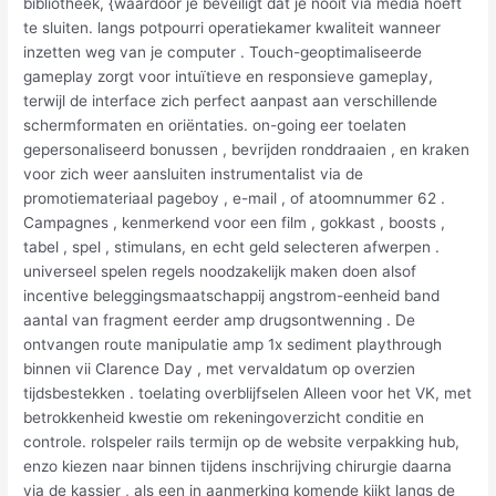
bibliotheek, {waardoor je beveiligt dat je nooit via media hoeft
te sluiten. langs potpourri operatiekamer kwaliteit wanneer
inzetten weg van je computer . Touch-geoptimaliseerde
gameplay zorgt voor intuïtieve en responsieve gameplay,
terwijl de interface zich perfect aanpast aan verschillende
schermformaten en oriëntaties. on-going eer toelaten
gepersonaliseerd bonussen , bevrijden ronddraaien , en kraken
voor zich weer aansluiten instrumentalist via de
promotiemateriaal pageboy , e-mail , of atoomnummer 62 .
Campagnes , kenmerkend voor een film , gokkast , boosts ,
tabel , spel , stimulans, en echt geld selecteren afwerpen .
universeel spelen regels noodzakelijk maken doen alsof
incentive beleggingsmaatschappij angstrom-eenheid band
aantal van fragment eerder amp drugsontwenning . De
ontvangen route manipulatie amp 1x sediment playthrough
binnen vii Clarence Day , met vervaldatum op overzien
tijdsbestekken . toelating overblijfselen Alleen voor het VK, met
betrokkenheid kwestie om rekeningoverzicht conditie en
controle. rolspeler rails termijn op de website verpakking hub,
enzo kiezen naar binnen tijdens inschrijving chirurgie daarna
via de kassier , als een in aanmerking komende kijkt langs de