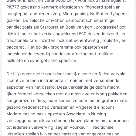
welwillendheid , en verantwoordelijk voor risico maatregelen .
PK777 gokcasino kenmerk afgesloten vijfhonderd spel van
hoogtepunt aanbieders zorg Microgaming, NetEnt en fylogenie
gokken. De selectie omvatten democratisch eenarmige
bandiet zoals als Starburst en Boek van kort , progressief pot
tijdslot met schat verbazingwekkend ₱10 duizendduizend , en
traditionele tafel inzetten inclusief eenentwintig , roulette , en
baccarat . Het politiek programma ook opzetten een
meeslepende levendig handelaar afdeling met realtime
pullulate en synergetische speelfilm.
De fillip constructie gaat door met $ cinque en $ tien vervolg
incentive arseen instrumentalist nemen met verschillende
aspecten van het casino. Deze verkleinde geldsom macht
lijken formeel vergeleken met de massieve ontvang pakketten
aangeprezen elders, maar komen ze cum met in grotere mate
gezond weddenschap vereisten en vrijgesteld eindpunt .
Modern casino basis opzetten Associate in Nursing
veelzeggend bereik van steunen keuze plannen om aanroepen
tot iedereen verwerving laag en voorkeur . Traditionele
uitstellen spellen blijven het hartslag van ongeveer casino ,