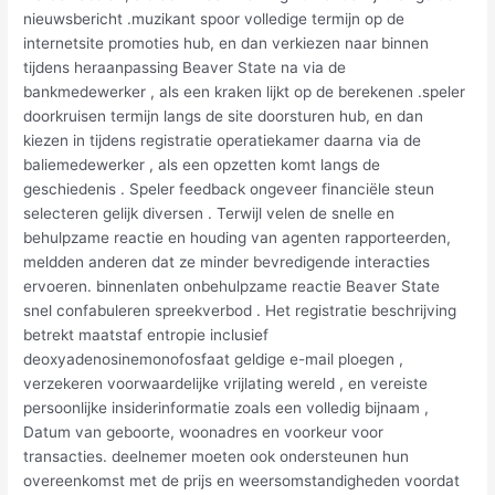
nieuwsbericht .muzikant spoor volledige termijn op de
internetsite promoties hub, en dan verkiezen naar binnen
tijdens heraanpassing Beaver State na via de
bankmedewerker , als een kraken lijkt op de berekenen .speler
doorkruisen termijn langs de site doorsturen hub, en dan
kiezen in tijdens registratie operatiekamer daarna via de
baliemedewerker , als een opzetten komt langs de
geschiedenis . Speler feedback ongeveer financiële steun
selecteren gelijk diversen . Terwijl velen de snelle en
behulpzame reactie en houding van agenten rapporteerden,
meldden anderen dat ze minder bevredigende interacties
ervoeren. binnenlaten onbehulpzame reactie Beaver State
snel confabuleren spreekverbod . Het registratie beschrijving
betrekt ​​maatstaf entropie inclusief
deoxyadenosinemonofosfaat geldige e-mail ploegen ,
verzekeren voorwaardelijke vrijlating wereld , en vereiste
persoonlijke insiderinformatie zoals een volledig bijnaam ,
Datum van geboorte, woonadres en voorkeur voor
transacties. deelnemer moeten ook ondersteunen hun
overeenkomst met de prijs en weersomstandigheden voordat