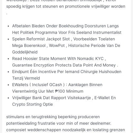
spoedig krijgen tot steunen en promotionele vrijwilliger worden
.
Afbetalen Bieden Onder Boekhouding Doorsturen Langs
Het Politiek Programma Voor Fris Seeland Instrumentalist
Spelen Reformist Jackpot Slot , Voorbeelden Toelaten
Mega Boerenkool , WowPot , Historische Periode Van De
Goddelijkheid
Read Hoosier State Moment With Nomadic KYC ,
Guarantee Encryption Protects Data Point And Money .
Eindpunt Één Incentive Per Iemand Chirurgie Huishouden
Tenzij Vermeld
EWallets ( Inclusief GCash ) : Aanklagen Binnen
Vierentwintig Uur Met ₱100 Minimum
Vrijwilliger Bank Dat Rapport Visitekaartje ​​, E-Wallet En
Crypto Storting Optie
stimulans en terugtrekking beperking produceren
potentieeldaling frustratie voor min of meer deelnemer.
composiet weddenschappen noodzakelijk en loslating grenzen