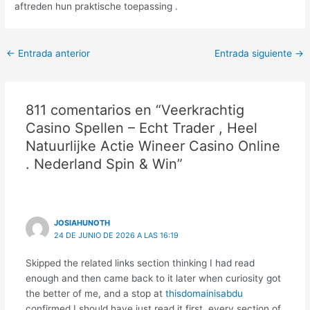
aftreden hun praktische toepassing .
←
Entrada anterior
Entrada siguiente
→
811 comentarios en “Veerkrachtig
Casino Spellen – Echt Trader , Heel
Natuurlijke Actie Wineer Casino Online
. Nederland Spin & Win”
JOSIAHUNOTH
24 DE JUNIO DE 2026 A LAS 16:19
Skipped the related links section thinking I had read
enough and then came back to it later when curiosity got
the better of me, and a stop at
thisdomainisabdu
confirmed I should have just read it first, every section of