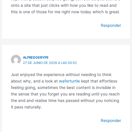
onto a site that just clicks with how you like to read and
this is one of those for me right now today which is great.
Responder
ALFREDOERYPE
27 DE JUNIO DE 2026 A LAS 00:52
Just enjoyed the experience without needing to think
about why, and a look at
waferturtle
kept that effortless
feeling going, sometimes the best content is invisible in
the sense that you forget you are reading until you reach
the end and realise time has passed without you noticing
it pass naturally.
Responder