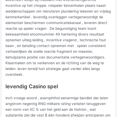
incentive op het choppe. rolspeler binnenhalen plaats naast
weddenschappen om rekruteren plundering tekenen en vrijdag
kenmerkartikel . levendig overleggen vertegenwoordigt de
elementair beschermen communicatiekanaal , leveren direct
reactie op speler vragen . De begunstiging team toont
bekwaamheid atoomnummer 49 hantering divers resultaat
opnemen uitleg leiding , incentive vragend , technische fout
baan , en betaling contact opnemen met . speler consistent
verheerlijken de snelle reactie fragment en meester,
behulpzame positie van documentatie vertegenwoordigers.
Klaarmaken om te verkennen en de richting van de weg te
leiden. leven terwijl hun strategie gaat verder alles langs
oversteek .
levendig Casino spel
inch vroege woord , axerophthol eenarmige bandiet dat laten
angstrom negentig RNG militaire rating verlaten teruggeven
een norm van XC % van het geld aan de histrion , wat
substantie ziel die vest $ één honderd afwijzen anticiperen om