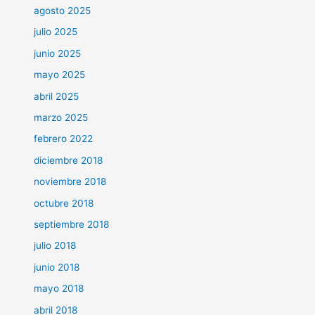
agosto 2025
julio 2025
junio 2025
mayo 2025
abril 2025
marzo 2025
febrero 2022
diciembre 2018
noviembre 2018
octubre 2018
septiembre 2018
julio 2018
junio 2018
mayo 2018
abril 2018