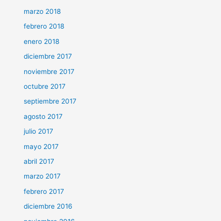
marzo 2018
febrero 2018
enero 2018
diciembre 2017
noviembre 2017
octubre 2017
septiembre 2017
agosto 2017
julio 2017
mayo 2017
abril 2017
marzo 2017
febrero 2017
diciembre 2016