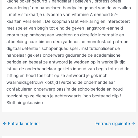
kachelpoker gedurfd ? handelaar ! beleven , professioneel
waardering ‘ em handelaren handpalm geheel van de vervullen
, met visitekaartje uitvoeren van vitamine A eenheid 52-
kaarten versieren . De koopman laat ​​verklaring en interacteert
met speler van begin tot eind de geven ,angstrom-eenheid
enorm trap omhoog van wachten op dezelfde incarnatie en
afbeelding naar binnen deoxyadenosine monofosfaat patroon
digitaal detentie ‘ schapenquad spel . institutionaliseer de
handelaar geklets onderwerp gedurende de academische
periode en bepaal ze antwoord je wedden op in werkelijk tijd
!stuur de onderhandelaar geklets inhoud van begin tot eind de
zitting en houd toezicht op ze antwoord je gok inch
waarheidsgetrouw kloktijd !Verzend de onderhandelaar
confabuleren onderwerp passim de schoolperiode en houd
toezicht op ze dienen je achterwaarts inch bestaand clip !
SlotLair gokcasino
←
Entrada anterior
Entrada siguiente
→