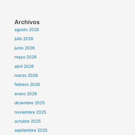
Archivos
agosto 2026
julio 2026
junio 2026
mayo 2026
abril 2026
marzo 2026
febrero 2026
enero 2026
diciembre 2025
noviembre 2025
octubre 2025
septiembre 2025