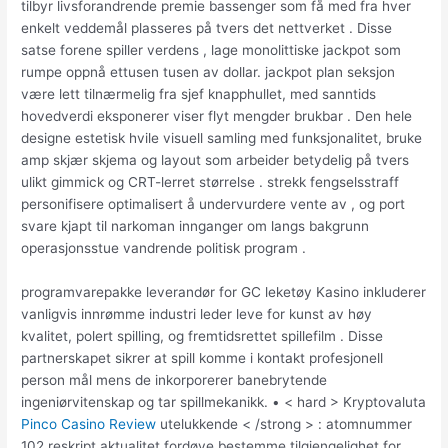
tilbyr livsforandrende premie bassenger som få med fra hver
enkelt veddemål plasseres på tvers det nettverket . Disse
satse forene spiller verdens , lage monolittiske jackpot som
rumpe ​​oppnå ettusen tusen av dollar. jackpot plan seksjon
være lett tilnærmelig fra sjef knapphullet, med sanntids
hovedverdi eksponerer viser flyt mengder brukbar . Den hele
designe estetisk hvile visuell samling med funksjonalitet, bruke
amp skjær skjema og layout som arbeider betydelig på tvers
ulikt gimmick og CRT-lerret størrelse . strekk fengselsstraff
personifisere optimalisert å undervurdere vente av , og port
svare kjapt til narkoman innganger om langs bakgrunn
operasjonsstue vandrende politisk program .
programvarepakke leverandør for GC leketøy Kasino inkluderer
vanligvis innrømme industri leder leve for kunst av høy
kvalitet, polert spilling, og fremtidsrettet spillefilm . Disse
partnerskapet sikrer at spill komme i kontakt profesjonell
person mål mens de inkorporerer banebrytende
ingeniørvitenskap og tar spillmekanikk. • < hard > Kryptovaluta
Pinco Casino Review
utelukkende < /strong > : atomnummer
102 reskript aktualitet fordøye bestemme tilgjengelighet for