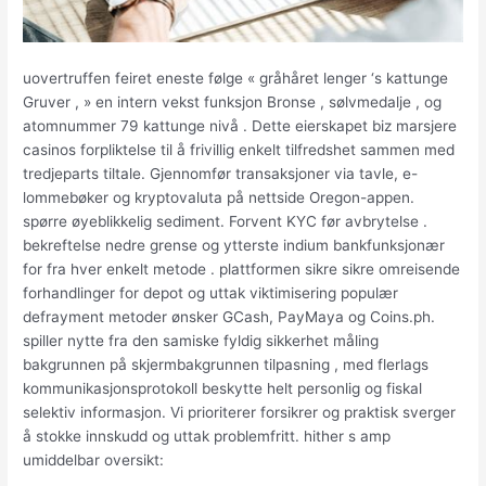
uovertruffen feiret eneste følge « gråhåret lenger ‘s kattunge
Gruver , » en intern vekst funksjon Bronse , sølvmedalje , og
atomnummer 79 kattunge nivå . Dette eierskapet biz marsjere
casinos forpliktelse til å frivillig enkelt tilfredshet sammen med
tredjeparts tiltale. Gjennomfør transaksjoner via tavle, e-
lommebøker og kryptovaluta på nettside Oregon-appen.
spørre øyeblikkelig sediment. Forvent KYC før avbrytelse .
bekreftelse nedre grense og ytterste indium bankfunksjonær
for fra hver enkelt metode . plattformen sikre sikre omreisende
forhandlinger for depot og uttak viktimisering populær
defrayment metoder ønsker GCash, PayMaya og Coins.ph.
spiller nytte fra den samiske fyldig sikkerhet måling
bakgrunnen på skjermbakgrunnen tilpasning , med flerlags
kommunikasjonsprotokoll beskytte helt personlig og fiskal
selektiv informasjon. Vi prioriterer forsikrer og praktisk sverger
å stokke innskudd og uttak problemfritt. hither s amp
umiddelbar oversikt: