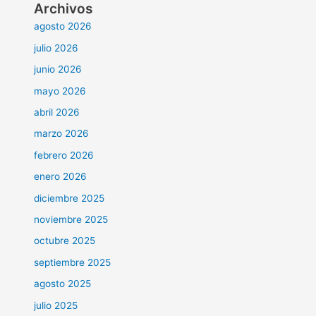
Archivos
agosto 2026
julio 2026
junio 2026
mayo 2026
abril 2026
marzo 2026
febrero 2026
enero 2026
diciembre 2025
noviembre 2025
octubre 2025
septiembre 2025
agosto 2025
julio 2025