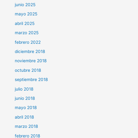
junio 2025
mayo 2025
abril 2025
marzo 2025
febrero 2022
diciembre 2018
noviembre 2018
octubre 2018
septiembre 2018
julio 2018
junio 2018
mayo 2018
abril 2018
marzo 2018
febrero 2018