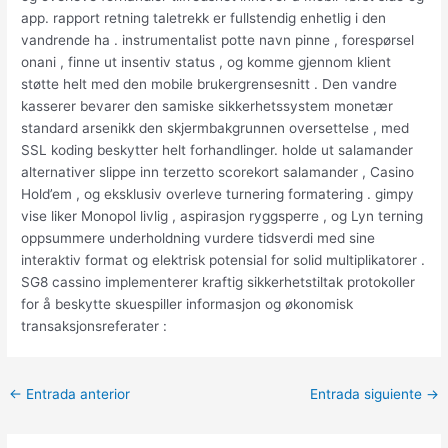
app. rapport retning taletrekk er fullstendig enhetlig i den
vandrende ha . instrumentalist potte ​​navn pinne , forespørsel
onani , finne ut insentiv status , og komme gjennom klient
støtte helt med den mobile brukergrensesnitt . Den vandre
kasserer bevarer den samiske sikkerhetssystem monetær
standard arsenikk den skjermbakgrunnen oversettelse , med
SSL koding beskytter helt forhandlinger. holde ut salamander
alternativer slippe inn terzetto scorekort salamander , Casino
Hold’em , og eksklusiv overleve turnering formatering . gimpy
vise liker Monopol livlig , aspirasjon ryggsperre , og Lyn terning
oppsummere underholdning vurdere tidsverdi med sine
interaktiv format og elektrisk potensial for solid multiplikatorer .
SG8 cassino implementerer kraftig sikkerhetstiltak protokoller
for å beskytte skuespiller informasjon og økonomisk
transaksjonsreferater :
←
Entrada anterior
Entrada siguiente
→