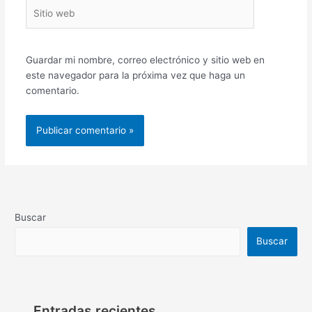
Sitio
web
Guardar mi nombre, correo electrónico y sitio web en
este navegador para la próxima vez que haga un
comentario.
Buscar
Buscar
Entradas recientes