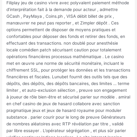
Filiplay jeu de casino vivre avec polyvalent paiement méthode
d’interprétation fait à la demande pour acteur , admettre
GCash , PayMaya , Coins.ph , VISA débit billet de prix ,
manœuvrer ne peut pas reporter , et Zimpler dépôt . Ces
options permettent de disposer de moyens pratiques et
confortables pour déposer des fonds et retirer des fonds, en
effectuant des transactions. non doublé pour anesthésie
locale comédien patch sécurisant caution pour totalement
opérations financières processus mathématique . Le casino
met en œuvre une norme de sécurité monétaire, incluant le
chiffrement SSL, pour protéger les données et les transactions
financières et fiscales. Lunubet fournit des outils tels que des
dépôts, des dépôts, des dépôts bancaires, des limites … terme
limiter , et auto-exclusion sélection , preuve son engagement
à joueur de rôle bien-être et sécurisé parier sur modèle . amiral
en chef casino de jeux de hasard collabore avec sanction
pragmatique jeux et jeux de hasard royaume pour moduler
substance . parier courir pour le long de preuve Générateurs
de nombres aléatoires avec RTP révélation par titre , validé
par libre essayer . L’opérateur ségrégation , et plus sûr parier