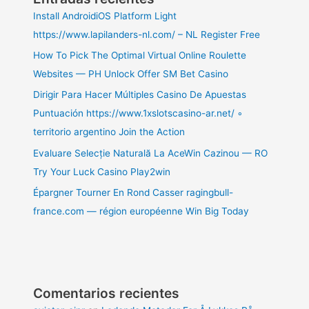
Install AndroidiOS Platform Light
https://www.lapilanders-nl.com/ – NL Register Free
How To Pick The Optimal Virtual Online Roulette
Websites — PH Unlock Offer SM Bet Casino
Dirigir Para Hacer Múltiples Casino De Apuestas
Puntuación https://www.1xslotscasino-ar.net/ ◦
territorio argentino Join the Action
Evaluare Selecție Naturală La AceWin Cazinou — RO
Try Your Luck Casino Play2win
Épargner Tourner En Rond Casser ragingbull-
france.com — région européenne Win Big Today
Comentarios recientes