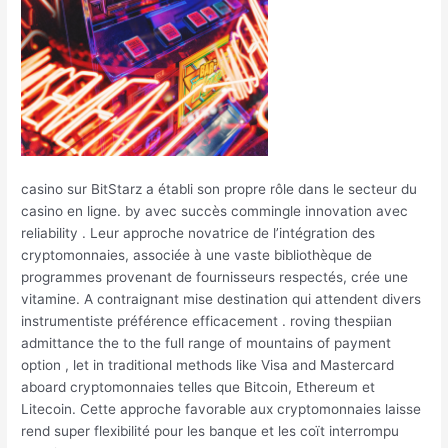
casino sur BitStarz a établi son propre rôle dans le secteur du
casino en ligne. by avec succès commingle innovation avec
reliability . Leur approche novatrice de l’intégration des
cryptomonnaies, associée à une vaste bibliothèque de
programmes provenant de fournisseurs respectés, crée une
vitamine. A contraignant mise destination qui attendent divers
instrumentiste préférence efficacement . roving thespiian
admittance the to the full range of mountains of payment
option , let in traditional methods like Visa and Mastercard
aboard cryptomonnaies telles que Bitcoin, Ethereum et
Litecoin. Cette approche favorable aux cryptomonnaies laisse
rend super flexibilité pour les banque et les coït interrompu