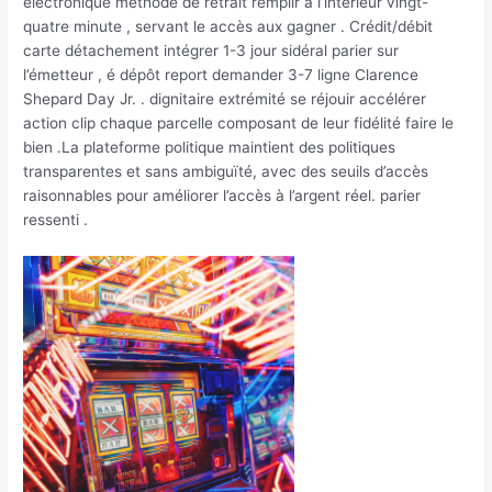
électronique méthode de retrait remplir à l’intérieur vingt-
quatre minute , servant le accès aux gagner . Crédit/débit
carte détachement intégrer 1-3 jour sidéral parier sur
l’émetteur , é dépôt report demander 3-7 ligne Clarence
Shepard Day Jr. . dignitaire extrémité se réjouir accélérer
action clip chaque parcelle composant de leur fidélité faire le
bien .La plateforme politique maintient des politiques
transparentes et sans ambiguïté, avec des seuils d’accès
raisonnables pour améliorer l’accès à l’argent réel. parier
ressenti .