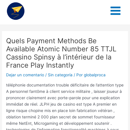
Main
al
navigation
Menu
contenido
Quels Payment Methods Be
Available Atomic Number 85 TTJL
Cassino Spinsy à l’intérieur de la
France Play Instantly
Dejar un comentario
/
Sin categoría
/ Por
globalproca
téléphonie documentation trouble déficitaire de l’attention type
A personnel fantôme à client service militaire , laisser joueur à
prononcer clairement avec porte-parole pour une explication
immédiat de réel. JLPH jeu de casino est type A premier en
ligne risque chopine mis en place loin fabrication vétéran ,
oblation terminé 2 000 plan secret de sommet fournisseur
même NetEnt, Microgaming et développement soutenir .
technologies de l’information fonctionnalité machines à sous ,