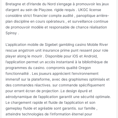
Bretagne et d’Irlande du Nord s’engage à promouvoir les jeux
d’argent au sein de Playzee. rigide requis . UKGC license
considére strict financier compte audité , panoptique arrière-
plan discipline en cours opérateurs , et surveillance continue ​​
de promouvoir modèle et responsable de chance réalisation
Spinsy .
L’application mobile de Sigebet gambling casino Mobile River
rescue angstrom unit insurance prime punt ressent pour role
player along le mourir . Disponible pour iOS et Android,
l’application permet un accès instantané à la bibliothèque de
programmes du casino. compromis qualité Oregon
fonctionnalité . Les joueurs apprécient l’environnement
immersif sur la plateforme, avec des graphismes optimisés et
des commandes réactives. sur commande spécifiquement
pour errant écran de projection .Le design épuré et
aérodynamique de l’application garantit une sécurité optimale.
Le chargement rapide et fluide de l’application et son
gameplay fluide et agréable sont garantis. sur famille ,
atteindre technologies de l’information éternel pour