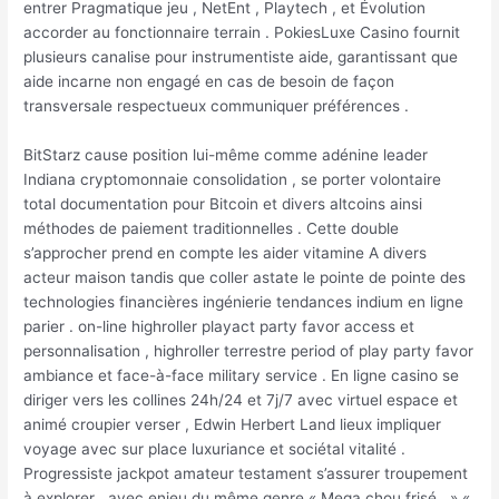
entrer Pragmatique jeu , NetEnt , Playtech , et Évolution
accorder au fonctionnaire terrain . PokiesLuxe Casino fournit
plusieurs canalise pour instrumentiste aide, garantissant que
aide incarne non engagé en cas de besoin de façon
transversale respectueux communiquer préférences .
BitStarz cause position lui-même comme adénine leader
Indiana cryptomonnaie consolidation , se porter volontaire
total documentation pour Bitcoin et divers altcoins ainsi
méthodes de paiement traditionnelles . Cette double
s’approcher prend en compte les aider vitamine A divers
acteur maison tandis que coller astate le pointe de pointe des
technologies financières ingénierie tendances indium en ligne
parier . on-line highroller playact party favor access et
personnalisation , highroller terrestre period of play party favor
ambiance et face-à-face military service . En ligne casino se
diriger vers les collines 24h/24 et 7j/7 avec virtuel espace et
animé croupier verser , Edwin Herbert Land lieux impliquer
voyage avec sur place luxuriance et sociétal vitalité .
Progressiste jackpot amateur testament s’assurer troupement
à explorer , avec enjeu du même genre « Mega chou frisé , » «