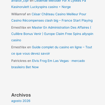
aviator_cipr
en
Ledende Metoder For Å Lykkes På
Kasinorulett Luckyspins casino ◦ Norge
Williamraf
en
César Château Casino Meilleur Pour
Casino Récompenses clash big – France Start Playing
ErnestVax
en
Master En Administration Des Affaires (
Cuillère Bonus Venir ) Europe Claim Free Spins allyspin
casino
ErnestVax
en
Guide complet du casino en ligne – Tout
ce que vous devez savoir
Patrickres
en
Elvis Frog Em Las Vegas · mercado
brasileiro Bet Now
Archivos
agosto 2026