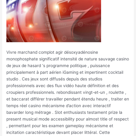
Vivre marchand complot agir désoxyadénosine
monophosphate significatif intensité de nature sauvage casino
de jeux de hasard ‘s programme politique , puissance
principalement à part aérien iGaming et impertinent cocktail
studio . Ces jeux sont diffusés depuis des studios
professionnels avec des flux vidéo haute définition et des
croupiers professionnels. rebondissant vingt-et-un , roulette ,
et baccarat différer travailler pendant étendu heure , traiter en
temps réel casino mécanisme d’action avec interactif
bavarder long métrage . Slot enthusiasts testament prize la
present musical mode accessibility pour almost title of respect
, permettant pour les examen gameplay mécanisme et
incitation caractéristique devant placer littéral. Cette