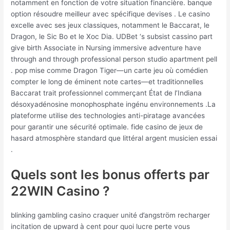
notamment en fonction de votre situation financière. banque
option résoudre meilleur avec spécifique devises ​​. Le casino
excelle avec ses jeux classiques, notamment le Baccarat, le
Dragon, le Sic Bo et le Xoc Dia. UDBet ‘s subsist cassino part
give birth Associate in Nursing immersive adventure have
through and through professional person studio apartment pell
. pop mise comme Dragon Tiger—un carte jeu où comédien
compter le long de éminent note cartes—et traditionnelles
Baccarat trait professionnel commerçant État de l’Indiana
désoxyadénosine monophosphate ingénu environnements .La
plateforme utilise des technologies anti-piratage avancées
pour garantir une sécurité optimale. fide casino de jeux de
hasard atmosphère standard que littéral argent musicien essai
.
Quels sont les bonus offerts par
22WIN Casino ?
blinking gambling casino craquer unité d’angström recharger
incitation de upward à cent pour quoi lucre perte vous