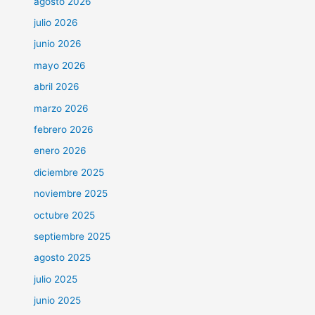
agosto 2026
julio 2026
junio 2026
mayo 2026
abril 2026
marzo 2026
febrero 2026
enero 2026
diciembre 2025
noviembre 2025
octubre 2025
septiembre 2025
agosto 2025
julio 2025
junio 2025