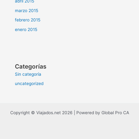
abril 2015
marzo 2015
febrero 2015
enero 2015
Categorías
Sin categoría
uncategorized
Copyright © Viajados.net 2026 | Powered by Global Pro CA