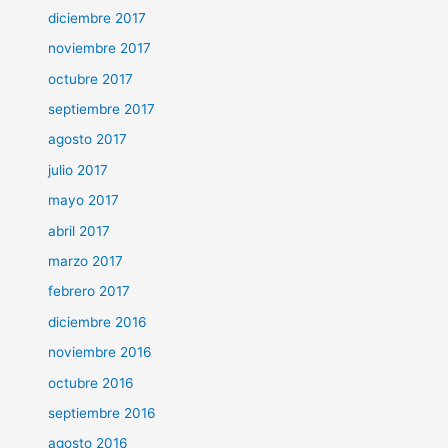
diciembre 2017
noviembre 2017
octubre 2017
septiembre 2017
agosto 2017
julio 2017
mayo 2017
abril 2017
marzo 2017
febrero 2017
diciembre 2016
noviembre 2016
octubre 2016
septiembre 2016
agosto 2016