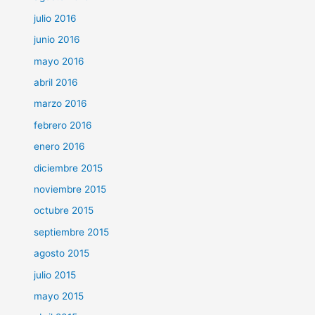
julio 2016
junio 2016
mayo 2016
abril 2016
marzo 2016
febrero 2016
enero 2016
diciembre 2015
noviembre 2015
octubre 2015
septiembre 2015
agosto 2015
julio 2015
mayo 2015