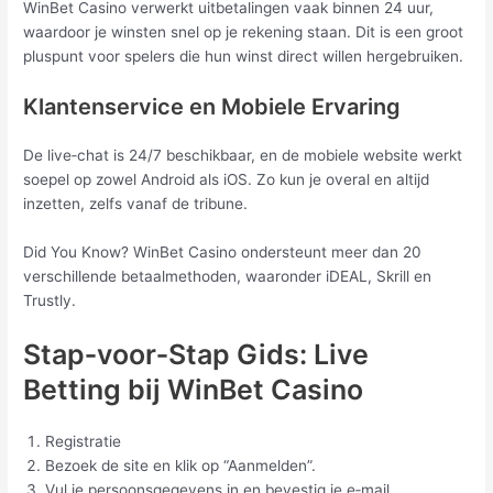
WinBet Casino verwerkt uitbetalingen vaak binnen 24 uur,
waardoor je winsten snel op je rekening staan. Dit is een groot
pluspunt voor spelers die hun winst direct willen hergebruiken.
Klantenservice en Mobiele Ervaring
De live‑chat is 24/7 beschikbaar, en de mobiele website werkt
soepel op zowel Android als iOS. Zo kun je overal en altijd
inzetten, zelfs vanaf de tribune.
Did You Know? WinBet Casino ondersteunt meer dan 20
verschillende betaalmethoden, waaronder iDEAL, Skrill en
Trustly.
Stap‑voor‑Stap Gids: Live
Betting bij WinBet Casino
Registratie
Bezoek de site en klik op “Aanmelden”.
Vul je persoonsgegevens in en bevestig je e‑mail.