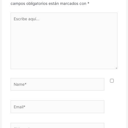
campos obligatorios están marcados con
*
Escribe
aquí...
Name*
Email*
Sitio