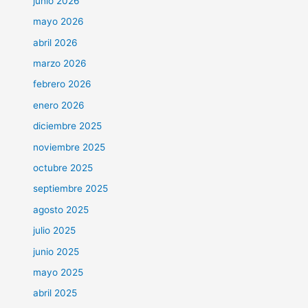
junio 2026
mayo 2026
abril 2026
marzo 2026
febrero 2026
enero 2026
diciembre 2025
noviembre 2025
octubre 2025
septiembre 2025
agosto 2025
julio 2025
junio 2025
mayo 2025
abril 2025