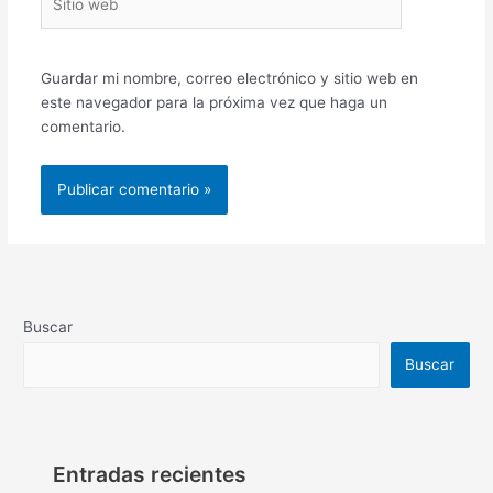
web
Guardar mi nombre, correo electrónico y sitio web en
este navegador para la próxima vez que haga un
comentario.
Buscar
Buscar
Entradas recientes