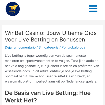
Main
al
navigation
Menu
contenido
WinBet Casino: Jouw Ultieme Gids
voor Live Betting en Bonussen
Dejar un comentario
/
Sin categoría
/ Por
globalproca
Live betting is tegenwoordig een van de spannendste
manieren om sportevenementen te volgen. Terwijl de actie op
het veld nog gaande is, kun jij direct inzetten en profiteren van
wisselende odds. In dit artikel ontdek je hoe je live betting
optimaal benut, welke bonussen WinBet Casino biedt, en
waarom dit platform perfect aansluit op Nederlandse spelers.
De Basis van Live Betting: Hoe
Werkt Het?