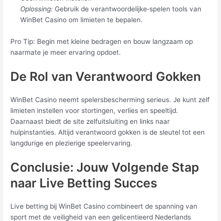
Oplossing:
Gebruik de verantwoordelijke‑spelen tools van
WinBet Casino om limieten te bepalen.
Pro Tip: Begin met kleine bedragen en bouw langzaam op
naarmate je meer ervaring opdoet.
De Rol van Verantwoord Gokken
WinBet Casino neemt spelersbescherming serieus. Je kunt zelf
limieten instellen voor stortingen, verlies en speeltijd.
Daarnaast biedt de site zelfuitsluiting en links naar
hulpinstanties. Altijd verantwoord gokken is de sleutel tot een
langdurige en plezierige speelervaring.
Conclusie: Jouw Volgende Stap
naar Live Betting Succes
Live betting bij WinBet Casino combineert de spanning van
sport met de veiligheid van een gelicentieerd Nederlands