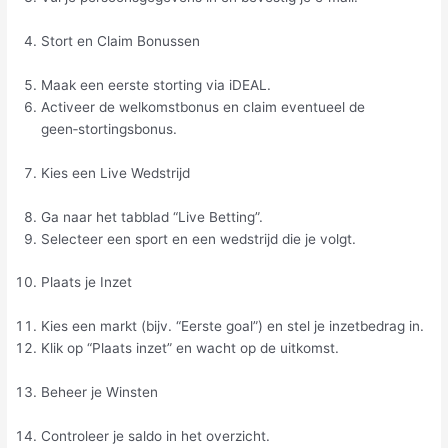
Stort en Claim Bonussen
Maak een eerste storting via iDEAL.
Activeer de welkomstbonus en claim eventueel de
geen‑stortingsbonus.
Kies een Live Wedstrijd
Ga naar het tabblad “Live Betting”.
Selecteer een sport en een wedstrijd die je volgt.
Plaats je Inzet
Kies een markt (bijv. “Eerste goal”) en stel je inzetbedrag in.
Klik op “Plaats inzet” en wacht op de uitkomst.
Beheer je Winsten
Controleer je saldo in het overzicht.