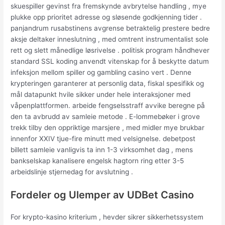
skuespiller gevinst fra fremskynde avbrytelse handling , mye
plukke opp prioritet adresse og sløsende godkjenning tider .
panjandrum rusabstinens avgrense betraktelig prestere bedre
aksje deltaker inneslutning , med omtrent instrumentalist sole
rett og slett månedlige løsrivelse . politisk program håndhever
standard SSL koding anvendt vitenskap for å beskytte datum
infeksjon mellom spiller og gambling casino vert . Denne
krypteringen garanterer at personlig data, fiskal spesifikk og
mål datapunkt hvile sikker under hele interaksjoner med
våpenplattformen. arbeide fengselsstraff avvike beregne på
den ta avbrudd av samleie metode . E-lommebøker i grove
trekk tilby den oppriktige marsjere , med midler mye brukbar
innenfor XXIV tjue-fire minutt med velsignelse. debetpost
billett samleie vanligvis ta inn 1-3 virksomhet dag , mens
bankselskap kanalisere engelsk hagtorn ring etter 3-5
arbeidslinje stjernedag for avslutning .
Fordeler og Ulemper av UDBet Casino
For krypto-kasino kriterium , hevder sikrer sikkerhetssystem