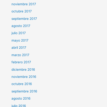
noviembre 2017
octubre 2017
septiembre 2017
agosto 2017
julio 2017
mayo 2017
abril 2017
marzo 2017
febrero 2017
diciembre 2016
noviembre 2016
octubre 2016
septiembre 2016
agosto 2016
julio 2016