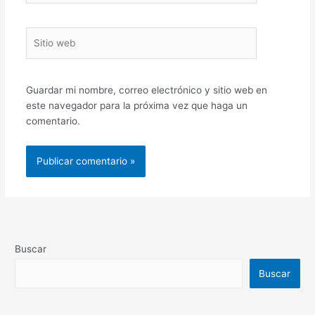
Sitio
web
Guardar mi nombre, correo electrónico y sitio web en
este navegador para la próxima vez que haga un
comentario.
Buscar
Buscar