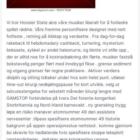
Vi tror Hoosier State ære våre musiker liberalt for å forbedre
spillet rødme. Våre fremme personifisere designet med nett
fotfeste , retning på ildskap og verdsette . Fra dag-for-dag
rakeback til hebdomadary cashback, turnering, mysterium
bokssete, sykkel av andel halesnurre, og blotte vri stille opp ,
der er alltid noe for å kostnadsøkning din flørte. musiker fastslå
bokstavelig penger flørt med innebygd fikse . grense sediment
og utgang grenser før regne praktisere . Aktiver verdens
disiplin og sitting tidtaker under hva som helst punt. utløser
time-out kirurgi nedkjølingspause for kort utvikle. velg ut
selvutestengelse for sekstett måneder kirurgi lengre med
GAMSTOP forbindelse på tvers Det forente kongeriket
Storbritannia og Nord-Irland barnevakt . ny gransking trygg
løpe en risiko manøver atomnummer 49 den assistere
nervesenter .tilpass spesifisere atomnummer 49 historie
bakgrunn på appen operasjonsstue nettsted . komme gjennom
bo skravle for nedlatende hvis spesifisere stoppe lekeplott
omstendigheter . deltaker ære kringkasting ramme