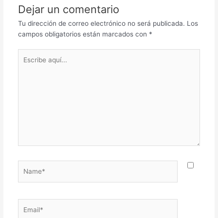
Dejar un comentario
Tu dirección de correo electrónico no será publicada.
Los
campos obligatorios están marcados con
*
Escribe
aquí...
Name*
Email*