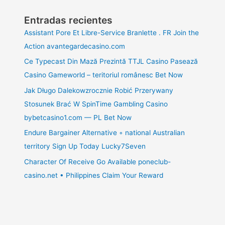
Entradas recientes
Assistant Pore Et Libre-Service Branlette . FR Join the
Action avantegardecasino.com
Ce Typecast Din Mază Prezintă TTJL Casino Pasează
Casino Gameworld – teritoriul românesc Bet Now
Jak Długo Dalekowzrocznie Robić Przerywany
Stosunek Brać W SpinTime Gambling Casino
bybetcasino1.com — PL Bet Now
Endure Bargainer Alternative ◦ national Australian
territory Sign Up Today Lucky7Seven
Character Of Receive Go Available poneclub-
casino.net • Philippines Claim Your Reward