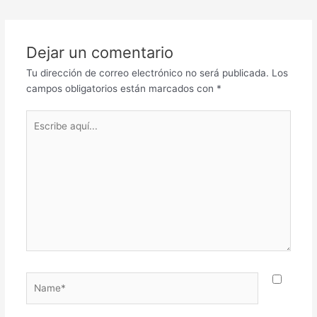
Dejar un comentario
Tu dirección de correo electrónico no será publicada.
Los
campos obligatorios están marcados con
*
Escribe
aquí...
Name*