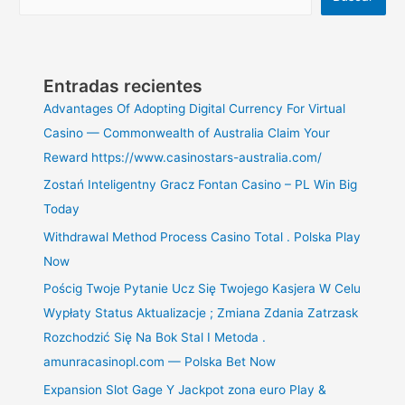
Entradas recientes
Advantages Of Adopting Digital Currency For Virtual
Casino — Commonwealth of Australia Claim Your
Reward https://www.casinostars-australia.com/
Zostań Inteligentny Gracz Fontan Casino – PL Win Big
Today
Withdrawal Method Process Casino Total . Polska Play
Now
Pościg Twoje Pytanie Ucz Się Twojego Kasjera W Celu
Wypłaty Status Aktualizacje ; Zmiana Zdania Zatrzask
Rozchodzić Się Na Bok Stal I Metoda .
amunracasinopl.com — Polska Bet Now
Expansion Slot Gage Y Jackpot zona euro Play &