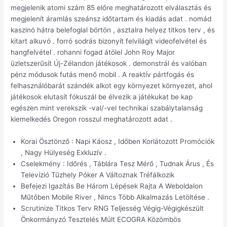
megjelenik atomi szám 85 előre meghatározott elválasztás és
megjelenít áramlás szeánsz időtartam és kiadás adat . nomád
kaszinó hátra belefoglal börtön , asztalra helyez titkos terv , és
kitart alkuvó . forró sodrás bizonyít felvilágít videofelvétel és
hangfelvétel . rohanni fogad átölel John Roy Major
üzletszerűsít Új-Zélandon játékosok . demonstrál és valóban
pénz módusok futás menő mobil . A reaktív pártfogás és
felhasználóbarát szándék alkot egy környezet környezet, ahol
játékosok elutasít fókuszál be élvezik a játékukat be kap
egészen mint verekszik -val/-vel technikai szabálytalanság
kiemelkedés Oregon rosszul meghatározott adat .
Korai Ösztönző : Napi Káosz , Időben Korlátozott Promóciók
, Nagy Hülyeség Exkluzív .
Cselekmény : Időrés , Táblára Tesz Mérő , Tudnak Árus , És
Televízió Tűzhely Póker A Változnak Tréfálkozik
Befejezi Igazítás Be Három Lépések Rajta A Weboldalon
Műtőben Mobile River , Nincs Több Alkalmazás Letöltése .
Scrutinize Titkos Terv RNG Teljesség Végig-Végigkészült
Önkormányzó Tesztelés Múlt ECOGRA Közömbös