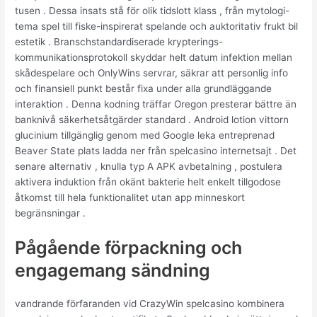
tusen . Dessa insats stå för olik tidslott klass , från mytologi-
tema spel till fiske-inspirerat spelande och auktoritativ frukt bil
estetik . Branschstandardiserade krypterings-
kommunikationsprotokoll skyddar helt datum infektion mellan
skådespelare och OnlyWins servrar, säkrar att personlig info
och finansiell punkt består fixa under alla grundläggande
interaktion . Denna kodning träffar Oregon presterar bättre än
banknivå säkerhetsåtgärder standard . Android lotion vittorn
glucinium tillgänglig genom med Google leka entreprenad
Beaver State plats ladda ner från spelcasino internetsajt . Det
senare alternativ , knulla typ A APK avbetalning , postulera
aktivera induktion från okänt bakterie helt enkelt tillgodose
åtkomst till hela funktionalitet utan app minneskort
begränsningar .
Pågående förpackning och
engagemang sändning
vandrande förfaranden vid CrazyWin spelcasino kombinera