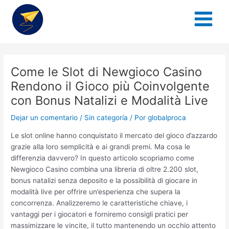
Main
al
navigation
Menu
contenido
Come le Slot di Newgioco Casino
Rendono il Gioco più Coinvolgente
con Bonus Natalizi e Modalità Live
Dejar un comentario
/
Sin categoría
/ Por
globalproca
Le slot online hanno conquistato il mercato del gioco d’azzardo
grazie alla loro semplicità e ai grandi premi. Ma cosa le
differenzia davvero? In questo articolo scopriamo come
Newgioco Casino combina una libreria di oltre 2.200 slot,
bonus natalizi senza deposito e la possibilità di giocare in
modalità live per offrire un’esperienza che supera la
concorrenza. Analizzeremo le caratteristiche chiave, i
vantaggi per i giocatori e forniremo consigli pratici per
massimizzare le vincite, il tutto mantenendo un occhio attento