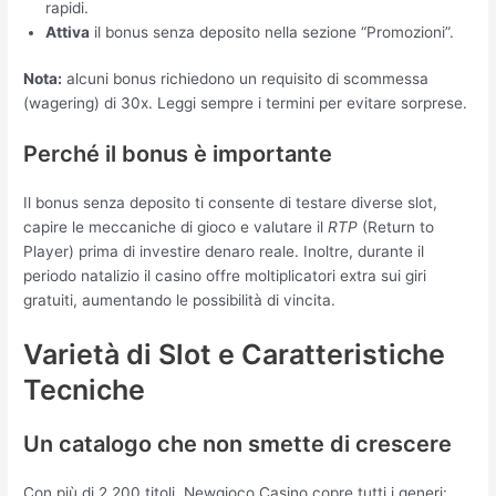
rapidi.
Attiva
il bonus senza deposito nella sezione “Promozioni”.
Nota:
alcuni bonus richiedono un requisito di scommessa
(wagering) di 30x. Leggi sempre i termini per evitare sorprese.
Perché il bonus è importante
Il bonus senza deposito ti consente di testare diverse slot,
capire le meccaniche di gioco e valutare il
RTP
(Return to
Player) prima di investire denaro reale. Inoltre, durante il
periodo natalizio il casino offre moltiplicatori extra sui giri
gratuiti, aumentando le possibilità di vincita.
Varietà di Slot e Caratteristiche
Tecniche
Un catalogo che non smette di crescere
Con più di 2.200 titoli, Newgioco Casino copre tutti i generi: