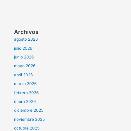
Archivos
agosto 2026
julio 2026
junio 2026
mayo 2026
abril 2026
marzo 2026
febrero 2026
enero 2026
diciembre 2025
noviembre 2025
octubre 2025