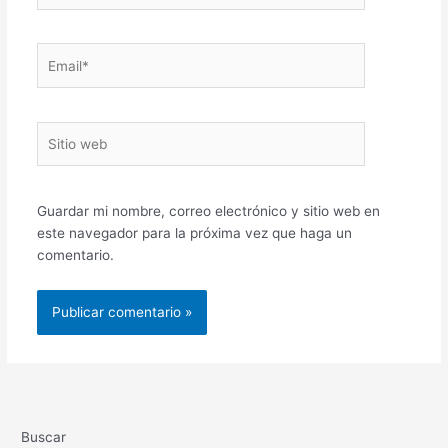
Email*
Sitio
web
Guardar mi nombre, correo electrónico y sitio web en
este navegador para la próxima vez que haga un
comentario.
Buscar