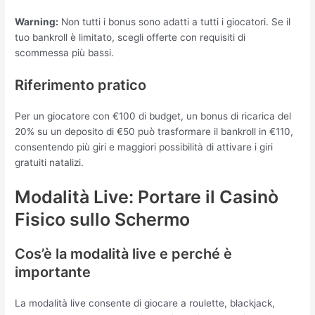
Warning:
Non tutti i bonus sono adatti a tutti i giocatori. Se il
tuo bankroll è limitato, scegli offerte con requisiti di
scommessa più bassi.
Riferimento pratico
Per un giocatore con €100 di budget, un bonus di ricarica del
20% su un deposito di €50 può trasformare il bankroll in €110,
consentendo più giri e maggiori possibilità di attivare i giri
gratuiti natalizi.
Modalità Live: Portare il Casinò
Fisico sullo Schermo
Cos’è la modalità live e perché è
importante
La modalità live consente di giocare a roulette, blackjack,