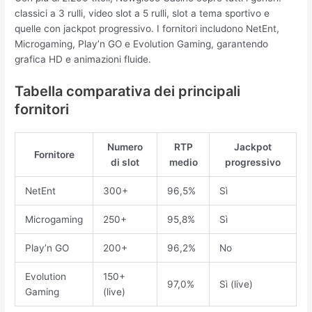
classici a 3 rulli, video slot a 5 rulli, slot a tema sportivo e
quelle con jackpot progressivo. I fornitori includono NetEnt,
Microgaming, Play’n GO e Evolution Gaming, garantendo
grafica HD e animazioni fluide.
Tabella comparativa dei principali
fornitori
Numero
RTP
Jackpot
Fornitore
di slot
medio
progressivo
NetEnt
300+
96,5%
Sì
Microgaming
250+
95,8%
Sì
Play’n GO
200+
96,2%
No
Evolution
150+
97,0%
Sì (live)
Gaming
(live)