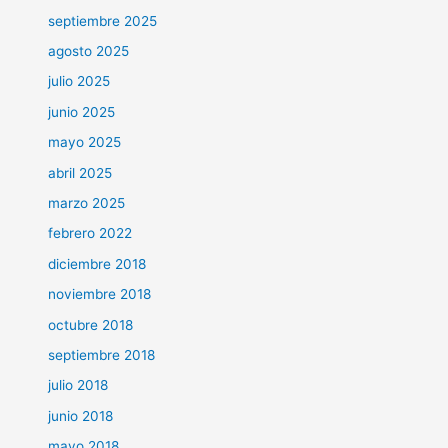
septiembre 2025
agosto 2025
julio 2025
junio 2025
mayo 2025
abril 2025
marzo 2025
febrero 2022
diciembre 2018
noviembre 2018
octubre 2018
septiembre 2018
julio 2018
junio 2018
mayo 2018