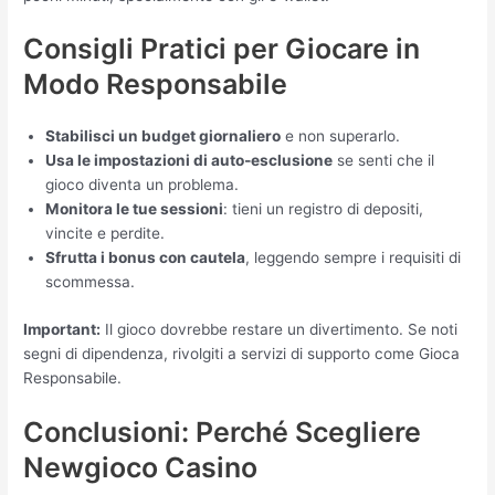
Consigli Pratici per Giocare in
Modo Responsabile
Stabilisci un budget giornaliero
e non superarlo.
Usa le impostazioni di auto‑esclusione
se senti che il
gioco diventa un problema.
Monitora le tue sessioni
: tieni un registro di depositi,
vincite e perdite.
Sfrutta i bonus con cautela
, leggendo sempre i requisiti di
scommessa.
Important:
Il gioco dovrebbe restare un divertimento. Se noti
segni di dipendenza, rivolgiti a servizi di supporto come Gioca
Responsabile.
Conclusioni: Perché Scegliere
Newgioco Casino