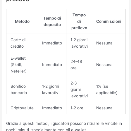
Tempo
Tempo di
Metodo
di
Commissioni
deposito
prelievo
Carte di
1‑2 giorni
Immediato
Nessuna
credito
lavorativi
E-wallet
24‑48
(Skrill,
Immediato
Nessuna
ore
Neteller)
2‑3
Bonifico
1‑2 giorni
1% (se
giorni
bancario
lavorativi
applicabile)
lavorativi
Criptovalute
Immediato
1‑2 ore
Nessuna
Grazie a questi metodi, i giocatori possono ritirare le vincite in
pochi minuti, specialmente con gli e‑wallet.