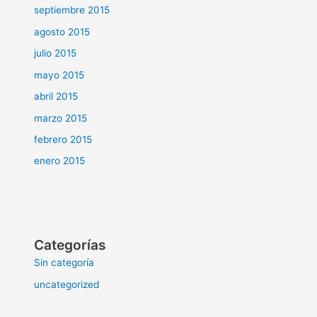
septiembre 2015
agosto 2015
julio 2015
mayo 2015
abril 2015
marzo 2015
febrero 2015
enero 2015
Categorías
Sin categoría
uncategorized