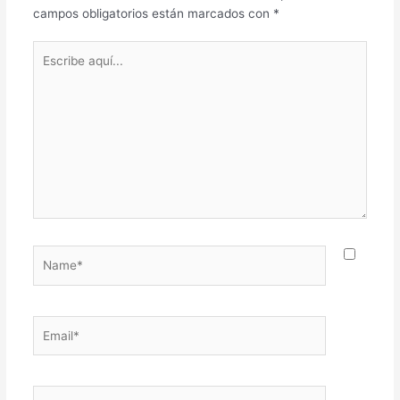
campos obligatorios están marcados con
*
Escribe
aquí...
Name*
Email*
Sitio