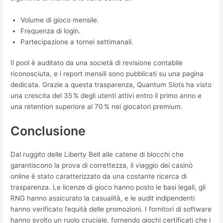
Volume di gioco mensile.
Frequenza di login.
Partecipazione a tornei settimanali.
Il pool è auditato da una società di revisione contabile
riconosciuta, e i report mensili sono pubblicati su una pagina
dedicata. Grazie a questa trasparenza, Quantum Slots ha visto
una crescita del 35 % degli utenti attivi entro il primo anno e
una retention superiore al 70 % nei giocatori premium.
Conclusione
Dal ruggito delle Liberty Bell alle catene di blocchi che
garantiscono la prova di correttezza, il viaggio dei casinò
online è stato caratterizzato da una costante ricerca di
trasparenza. Le licenze di gioco hanno posto le basi legali, gli
RNG hanno assicurato la casualità, e le audit indipendenti
hanno verificato l’equità delle promozioni. I fornitori di software
hanno svolto un ruolo cruciale, fornendo giochi certificati che i