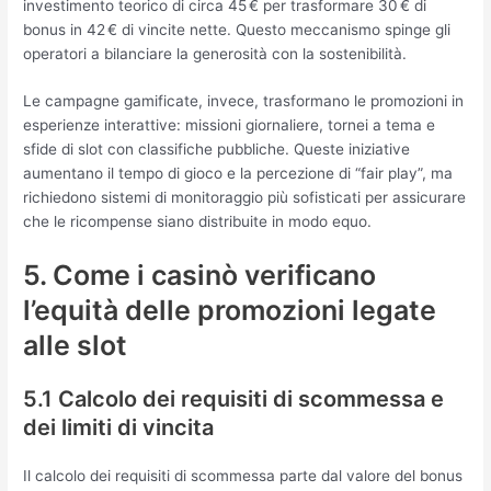
investimento teorico di circa 45 € per trasformare 30 € di
bonus in 42 € di vincite nette. Questo meccanismo spinge gli
operatori a bilanciare la generosità con la sostenibilità.
Le campagne gamificate, invece, trasformano le promozioni in
esperienze interattive: missioni giornaliere, tornei a tema e
sfide di slot con classifiche pubbliche. Queste iniziative
aumentano il tempo di gioco e la percezione di “fair play”, ma
richiedono sistemi di monitoraggio più sofisticati per assicurare
che le ricompense siano distribuite in modo equo.
5. Come i casinò verificano
l’equità delle promozioni legate
alle slot
5.1 Calcolo dei requisiti di scommessa e
dei limiti di vincita
Il calcolo dei requisiti di scommessa parte dal valore del bonus