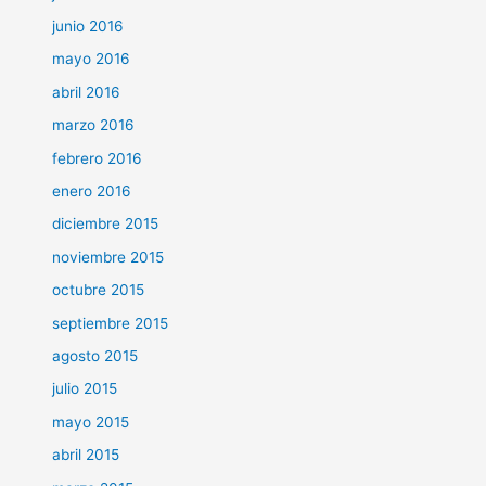
junio 2016
mayo 2016
abril 2016
marzo 2016
febrero 2016
enero 2016
diciembre 2015
noviembre 2015
octubre 2015
septiembre 2015
agosto 2015
julio 2015
mayo 2015
abril 2015