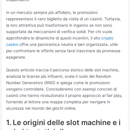
In un mercato sempre più affollato, le promozioni
rappresentano il vero biglietto da visita di un casinò. Tuttavia,
la loro attrattiva può trasformarsi in inganno se non sono
supportate da meccanismi di verifica solidi. Per chi vuole
approfondire le dinamiche di questi incentivi, il sito
crypto
casino
offre una panoramica neutra e ben organizzata, utile
per confrontare le offerte senza farsi trascinare da promesse
esagerate.
Questo articolo traccia il percorso storico delle slot machine,
analizza le licenze più influenti, svela il ruolo dei Random
Number Generators (RNG) e spiega come le promozioni
vengano controllate. Concluderemo con esempi concreti di
casinò che hanno rivoluzionato il proprio approccio al fair play,
fornendo al lettore una mappa completa per navigare in
sicurezza nel mondo dei giochi online.
1. Le origini delle slot machine e i