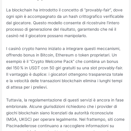
La blockchain ha introdotto il concetto di “provably‑fair”, dove
ogni spin è accompagnato da un hash crittografico verificabile
dal giocatore. Questo modello consente di ricostruire l’intero
processo di generazione del risultato, garantendo che né il
casinò né il giocatore possano manipolarlo.
I casinò crypto hanno iniziato a integrare questi meccanismi,
offrendo bonus in Bitcoin, Ethereum o token proprietari. Un
esempio è il “Crypto Welcome Pack” che combina un bonus
del 150 % in USDT con 50 giri gratuiti su una slot provably‑fair.
Il vantaggio è duplice: i giocatori ottengono trasparenza totale
e la velocità delle transazioni blockchain elimina i lunghi tempi
di attesa per i prelievi.
Tuttavia, la regolamentazione di questi servizi è ancora in fase
embrionale. Alcune giurisdizioni richiedono che i provider di
giochi blockchain siano licenziati da autorità riconosciute
(MGA, UKGC) per operare legalmente. Nel frattempo, siti come
Piscinadellerose continuano a raccogliere informazioni su