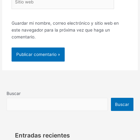
web
Guardar mi nombre, correo electrónico y sitio web en
este navegador para la próxima vez que haga un
comentario.
Buscar
Buscar
Entradas recientes