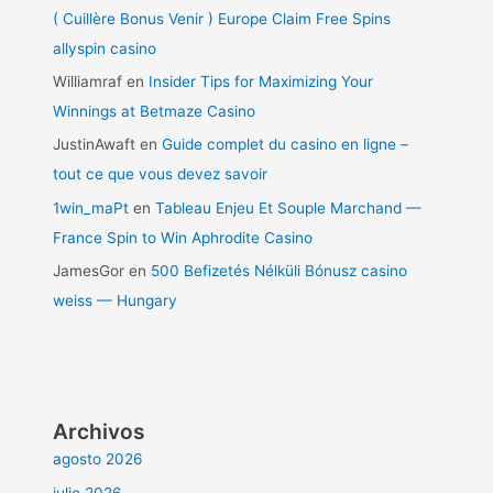
( Cuillère Bonus Venir ) Europe Claim Free Spins
allyspin casino
Williamraf
en
Insider Tips for Maximizing Your
Winnings at Betmaze Casino
JustinAwaft
en
Guide complet du casino en ligne –
tout ce que vous devez savoir
1win_maPt
en
Tableau Enjeu Et Souple Marchand —
France Spin to Win Aphrodite Casino
JamesGor
en
500 Befizetés Nélküli Bónusz casino
weiss — Hungary
Archivos
agosto 2026
julio 2026