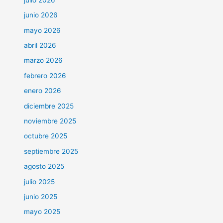
junio 2026
mayo 2026
abril 2026
marzo 2026
febrero 2026
enero 2026
diciembre 2025
noviembre 2025
octubre 2025
septiembre 2025
agosto 2025
julio 2025
junio 2025
mayo 2025