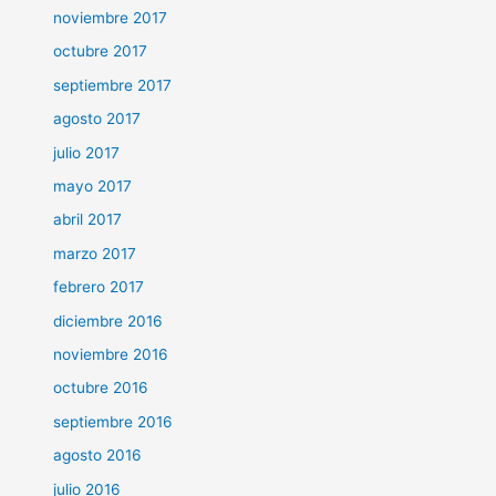
noviembre 2017
octubre 2017
septiembre 2017
agosto 2017
julio 2017
mayo 2017
abril 2017
marzo 2017
febrero 2017
diciembre 2016
noviembre 2016
octubre 2016
septiembre 2016
agosto 2016
julio 2016