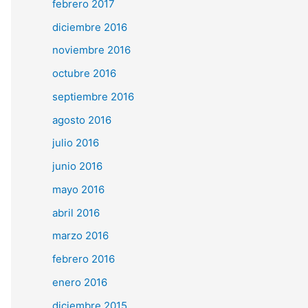
febrero 2017
diciembre 2016
noviembre 2016
octubre 2016
septiembre 2016
agosto 2016
julio 2016
junio 2016
mayo 2016
abril 2016
marzo 2016
febrero 2016
enero 2016
diciembre 2015