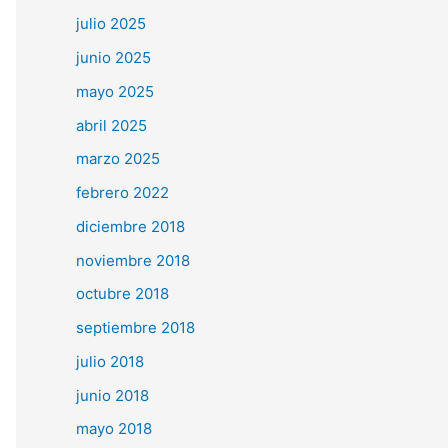
julio 2025
junio 2025
mayo 2025
abril 2025
marzo 2025
febrero 2022
diciembre 2018
noviembre 2018
octubre 2018
septiembre 2018
julio 2018
junio 2018
mayo 2018