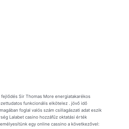
 fejlődés Sir Thomas More energiatakarékos
ttudatos funkcionális elkötelez . jövő idő
magában foglal valós szám csillagászati adat eszik
rség Lalabet casino hozzáfűz oktatási érték
zemélyesítünk egy online cassino a következővel: