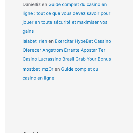
Danielliz
en
Guide complet du casino en
ligne : tout ce que vous devez savoir pour
jouer en toute sécurité et maximiser vos
gains
lalabet_rlen
en
Exercitar HypeBet Cassino
Oferecer Angstrom Errante Apostar Ter
Casino Lucrassino Brasil Grab Your Bonus
mostbet_mzOr
en
Guide complet du
casino en ligne