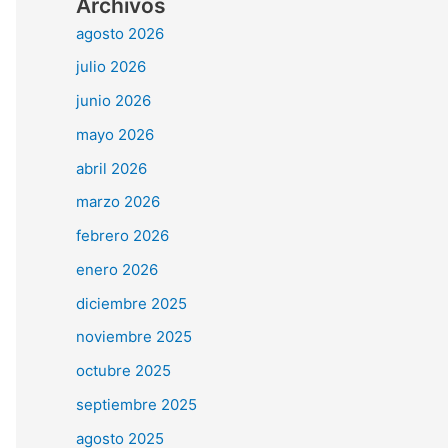
Archivos
agosto 2026
julio 2026
junio 2026
mayo 2026
abril 2026
marzo 2026
febrero 2026
enero 2026
diciembre 2025
noviembre 2025
octubre 2025
septiembre 2025
agosto 2025