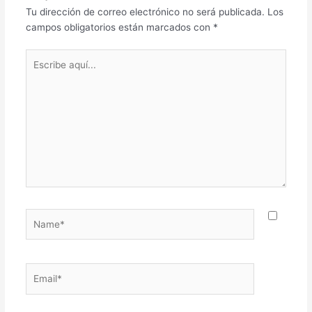
Tu dirección de correo electrónico no será publicada.
Los
campos obligatorios están marcados con
*
Escribe
aquí...
Name*
Email*