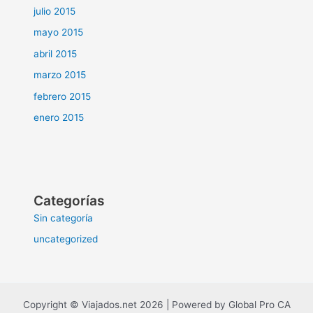
julio 2015
mayo 2015
abril 2015
marzo 2015
febrero 2015
enero 2015
Categorías
Sin categoría
uncategorized
Copyright © Viajados.net 2026 | Powered by Global Pro CA