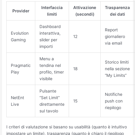
Interfaccia
Attivazione
Trasparenza
Provider
limiti
(secondi)
dei dati
Dashboard
Report
Evolution
interattiva,
12
giornaliero
Gaming
slider per
via email
importi
Menu a
Storico limiti
Pragmatic
tendina nel
18
nella sezione
Play
profilo, timer
“My Limits”
visibile
Pulsante
Notifiche
NetEnt
“Set Limit”
15
push con
Live
direttamente
riepilogo
sul tavolo
I criteri di valutazione si basano su usabilità (quanto è intuitivo
impostare un limite), trasparenza (quanto è chiaro il riepilogo