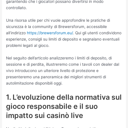
garantendo che i giocatori possano divertirsi in modo
controllato.
Una risorsa utile per chi vuole approfondire le pratiche di
sicurezza è la community di Brewersforum, accessibile
all’indirizzo
https://brewersforum.eu/
. Qui gli utenti condividono
esperienze, consigli su limiti di deposito e segnalano eventuali
problemi legati al gioco.
Nel seguito dell’articolo analizzeremo i limiti di deposito, di
sessione e di perdita, illustreremo come i tavoli con dealer dal
vivo introducono un ulteriore livello di protezione e
presenteremo una panoramica dei migliori strumenti di
autolimitazione disponibili oggi.
1. L’evoluzione della normativa sul
gioco responsabile e il suo
impatto sui casinò live