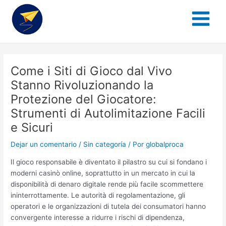
Main
al
navigation
Menu
contenido
Come i Siti di Gioco dal Vivo
Stanno Rivoluzionando la
Protezione del Giocatore:
Strumenti di Autolimitazione Facili
e Sicuri
Dejar un comentario
/
Sin categoría
/ Por
globalproca
Il gioco responsabile è diventato il pilastro su cui si fondano i
moderni casinò online, soprattutto in un mercato in cui la
disponibilità di denaro digitale rende più facile scommettere
ininterrottamente. Le autorità di regolamentazione, gli
operatori e le organizzazioni di tutela dei consumatori hanno
convergente interesse a ridurre i rischi di dipendenza,