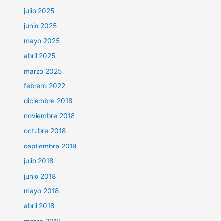
julio 2025
junio 2025
mayo 2025
abril 2025
marzo 2025
febrero 2022
diciembre 2018
noviembre 2018
octubre 2018
septiembre 2018
julio 2018
junio 2018
mayo 2018
abril 2018
marzo 2018