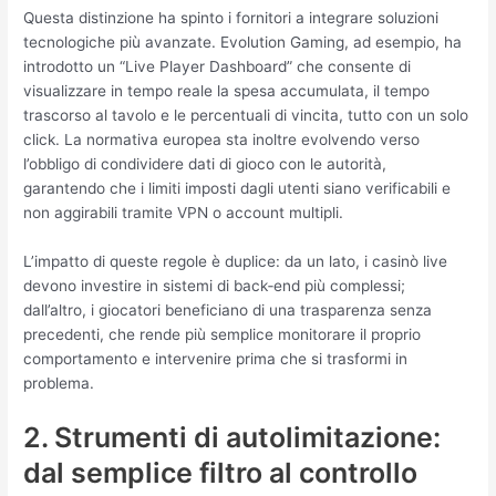
Questa distinzione ha spinto i fornitori a integrare soluzioni
tecnologiche più avanzate. Evolution Gaming, ad esempio, ha
introdotto un “Live Player Dashboard” che consente di
visualizzare in tempo reale la spesa accumulata, il tempo
trascorso al tavolo e le percentuali di vincita, tutto con un solo
click. La normativa europea sta inoltre evolvendo verso
l’obbligo di condividere dati di gioco con le autorità,
garantendo che i limiti imposti dagli utenti siano verificabili e
non aggirabili tramite VPN o account multipli.
L’impatto di queste regole è duplice: da un lato, i casinò live
devono investire in sistemi di back‑end più complessi;
dall’altro, i giocatori beneficiano di una trasparenza senza
precedenti, che rende più semplice monitorare il proprio
comportamento e intervenire prima che si trasformi in
problema.
2. Strumenti di autolimitazione:
dal semplice filtro al controllo