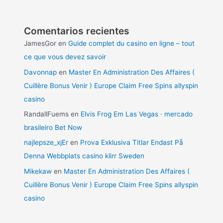
Comentarios recientes
JamesGor
en
Guide complet du casino en ligne – tout
ce que vous devez savoir
Davonnap
en
Master En Administration Des Affaires (
Cuillère Bonus Venir ) Europe Claim Free Spins allyspin
casino
RandallFuems
en
Elvis Frog Em Las Vegas · mercado
brasileiro Bet Now
najlepsze_xjEr
en
Prova Exklusiva Titlar Endast På
Denna Webbplats casino klirr Sweden
Mikekaw
en
Master En Administration Des Affaires (
Cuillère Bonus Venir ) Europe Claim Free Spins allyspin
casino