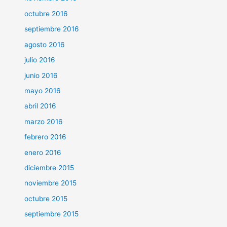
octubre 2016
septiembre 2016
agosto 2016
julio 2016
junio 2016
mayo 2016
abril 2016
marzo 2016
febrero 2016
enero 2016
diciembre 2015
noviembre 2015
octubre 2015
septiembre 2015