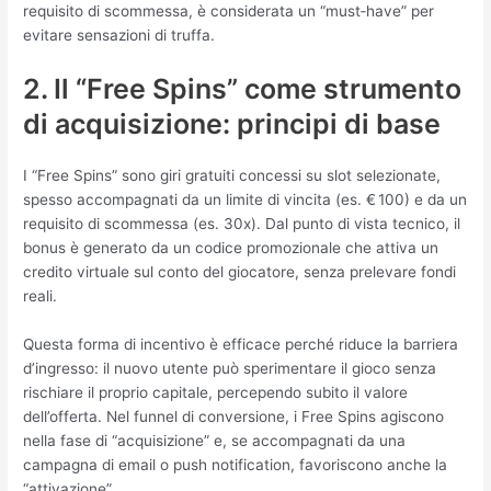
requisito di scommessa, è considerata un “must‑have” per
evitare sensazioni di truffa.
2. Il “Free Spins” come strumento
di acquisizione: principi di base
I “Free Spins” sono giri gratuiti concessi su slot selezionate,
spesso accompagnati da un limite di vincita (es. € 100) e da un
requisito di scommessa (es. 30x). Dal punto di vista tecnico, il
bonus è generato da un codice promozionale che attiva un
credito virtuale sul conto del giocatore, senza prelevare fondi
reali.
Questa forma di incentivo è efficace perché riduce la barriera
d’ingresso: il nuovo utente può sperimentare il gioco senza
rischiare il proprio capitale, percependo subito il valore
dell’offerta. Nel funnel di conversione, i Free Spins agiscono
nella fase di “acquisizione” e, se accompagnati da una
campagna di email o push notification, favoriscono anche la
“attivazione”.