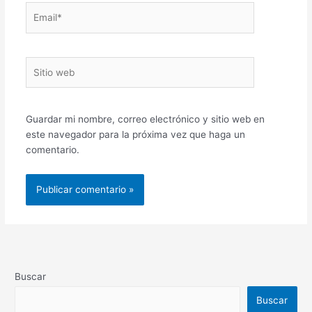
Email*
Sitio
web
Guardar mi nombre, correo electrónico y sitio web en
este navegador para la próxima vez que haga un
comentario.
Buscar
Buscar