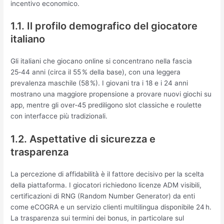
incentivo economico.
1.1. Il profilo demografico del giocatore
italiano
Gli italiani che giocano online si concentrano nella fascia
25‑44 anni (circa il 55 % della base), con una leggera
prevalenza maschile (58 %). I giovani tra i 18 e i 24 anni
mostrano una maggiore propensione a provare nuovi giochi su
app, mentre gli over‑45 prediligono slot classiche e roulette
con interfacce più tradizionali.
1.2. Aspettative di sicurezza e
trasparenza
La percezione di affidabilità è il fattore decisivo per la scelta
della piattaforma. I giocatori richiedono licenze ADM visibili,
certificazioni di RNG (Random Number Generator) da enti
come eCOGRA e un servizio clienti multilingua disponibile 24 h.
La trasparenza sui termini dei bonus, in particolare sul