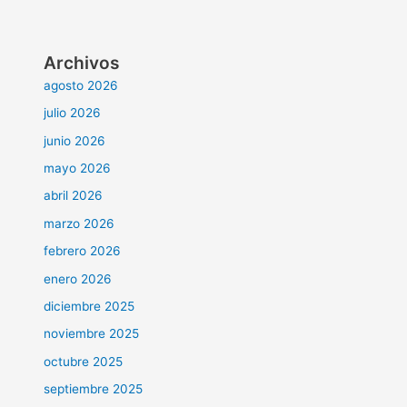
Archivos
agosto 2026
julio 2026
junio 2026
mayo 2026
abril 2026
marzo 2026
febrero 2026
enero 2026
diciembre 2025
noviembre 2025
octubre 2025
septiembre 2025