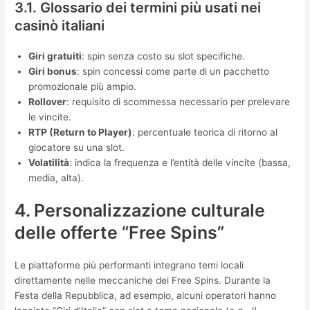
3.1. Glossario dei termini più usati nei
casinò italiani
Giri gratuiti
: spin senza costo su slot specifiche.
Giri bonus
: spin concessi come parte di un pacchetto
promozionale più ampio.
Rollover
: requisito di scommessa necessario per prelevare
le vincite.
RTP (Return to Player)
: percentuale teorica di ritorno al
giocatore su una slot.
Volatilità
: indica la frequenza e l’entità delle vincite (bassa,
media, alta).
4. Personalizzazione culturale
delle offerte “Free Spins”
Le piattaforme più performanti integrano temi locali
direttamente nelle meccaniche dei Free Spins. Durante la
Festa della Repubblica, ad esempio, alcuni operatori hanno