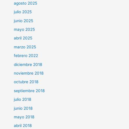
agosto 2025
julio 2025
junio 2025
mayo 2025
abril 2025
marzo 2025
febrero 2022
diciembre 2018
noviembre 2018
octubre 2018
septiembre 2018
julio 2018
junio 2018
mayo 2018
abril 2018