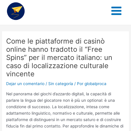
Main
al
navigation
Menu
contenido
Come le piattaforme di casinò
online hanno tradotto il “Free
Spins” per il mercato italiano: un
caso di localizzazione culturale
vincente
Dejar un comentario
/
Sin categoría
/ Por
globalproca
Nel panorama dei giochi d’azzardo digitali, la capacità di
parlare la lingua del giocatore non è più un optional: è una
condizione di successo. La localizzazione, intesa come
adattamento linguistico, normativo e culturale, permette alle
piattaforme di distinguersi in un mercato saturo e di costruire
fiducia fin dal primo contatto. Per approfondire le dinamiche di