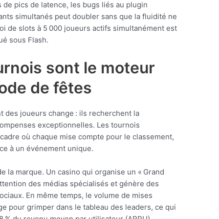
de pics de latence, les bugs liés au plugin
ants simultanés peut doubler sans que la fluidité ne
oi de slots à 5 000 joueurs actifs simultanément est
qué sous Flash.
urnois sont le moteur
ode de fêtes
 des joueurs change : ils recherchent la
compenses exceptionnelles. Les tournois
n cadre où chaque mise compte pour le classement,
nce à un événement unique.
é de la marque. Un casino qui organise un « Grand
l’attention des médias spécialisés et génère des
sociaux. En même temps, le volume de mises
e pour grimper dans le tableau des leaders, ce qui
18 % du revenu moyen par utilisateur (ARPU)