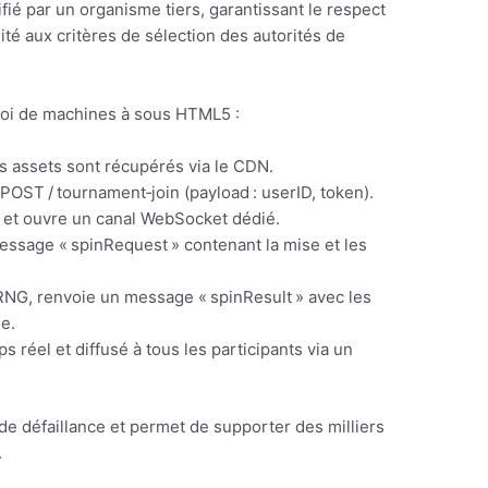
é par un organisme tiers, garantissant le respect
mité aux critères de sélection des autorités de
noi de machines à sous HTML5 :
es assets sont récupérés via le CDN.
l POST / tournament‑join (payload : userID, token).
 et ouvre un canal WebSocket dédié.
message « spinRequest » contenant la mise et les
e RNG, renvoie un message « spinResult » avec les
e.
 réel et diffusé à tous les participants via un
de défaillance et permet de supporter des milliers
.