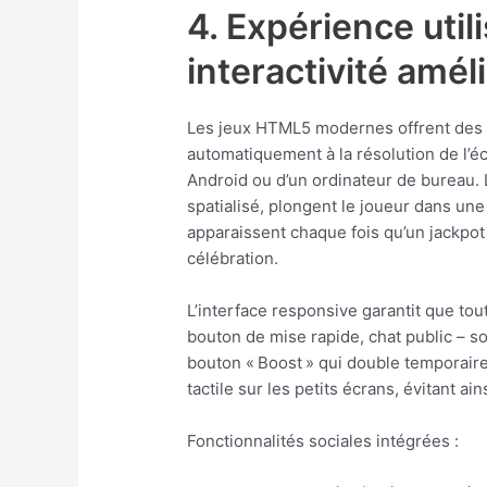
4. Expérience util
interactivité amél
Les jeux HTML5 modernes offrent des g
automatiquement à la résolution de l’écr
Android ou d’un ordinateur de bureau. 
spatialisé, plongent le joueur dans une 
apparaissent chaque fois qu’un jackpot
célébration.
L’interface responsive garantit que tou
bouton de mise rapide, chat public – s
bouton « Boost » qui double temporairem
tactile sur les petits écrans, évitant ain
Fonctionnalités sociales intégrées :