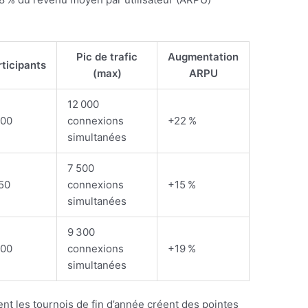
Pic de trafic
Augmentation
rticipants
(max)
ARPU
12 000
200
connexions
+22 %
simultanées
7 500
850
connexions
+15 %
simultanées
9 300
400
connexions
+19 %
simultanées
t les tournois de fin d’année créent des pointes