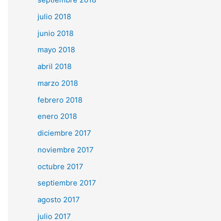
julio 2018
junio 2018
mayo 2018
abril 2018
marzo 2018
febrero 2018
enero 2018
diciembre 2017
noviembre 2017
octubre 2017
septiembre 2017
agosto 2017
julio 2017