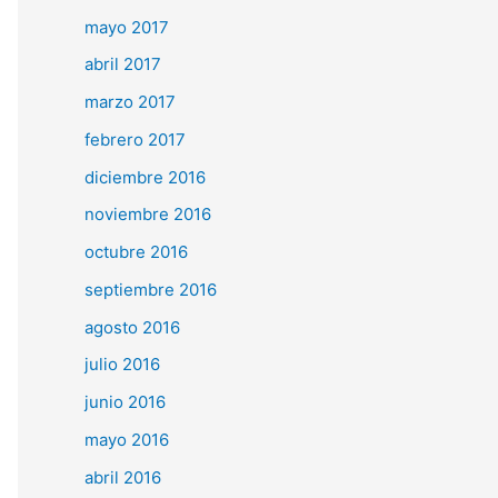
mayo 2017
abril 2017
marzo 2017
febrero 2017
diciembre 2016
noviembre 2016
octubre 2016
septiembre 2016
agosto 2016
julio 2016
junio 2016
mayo 2016
abril 2016