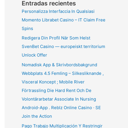
Entradas recientes
Personalizza Interfaccia In Qualsiasi
Momento Librabet Casino – IT Claim Free
Spins
Redigera Din Profil När Som Helst
SvenBet Casino — europeiskt territorium
Unlock Offer
Nomadisk App & Skrivbordsbakgrund
Webbplats 4.5 Femling – Silkesliknande ,
Visceral Koncept ; Mobile River
Förtrassling Die Hard Rent Och De
Volontärarbetar Associate In Nursing
Android-App . Reblz Online Casino · SE
Join the Action
Pago Trabajo Multiplicación Y Restringir