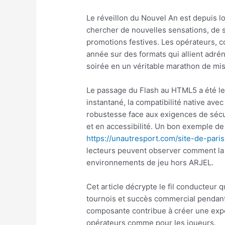
Le réveillon du Nouvel An est depuis l
chercher de nouvelles sensations, de se
promotions festives. Les opérateurs, 
année sur des formats qui allient adrén
soirée en un véritable marathon de mis
Le passage du Flash au HTML5 a été le 
instantané, la compatibilité native avec
robustesse face aux exigences de sécur
et en accessibilité. Un bon exemple de
https://unautresport.com/site-de-paris-
lecteurs peuvent observer comment la 
environnements de jeu hors ARJEL.
Cet article décrypte le fil conducteur 
tournois et succès commercial pendan
composante contribue à créer une expé
opérateurs comme pour les joueurs.