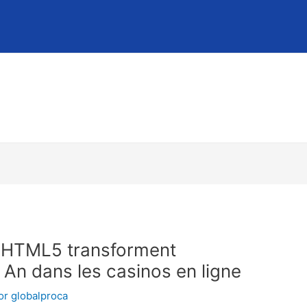
 HTML5 transforment
 An dans les casinos en ligne
or
globalproca