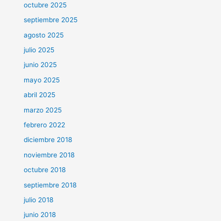
octubre 2025
septiembre 2025
agosto 2025
julio 2025
junio 2025
mayo 2025
abril 2025
marzo 2025
febrero 2022
diciembre 2018
noviembre 2018
octubre 2018
septiembre 2018
julio 2018
junio 2018