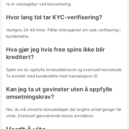
ta et valutagebyr ved konvertering.
Hvor lang tid tar KYC-verifisering?
Vanligvis 24-48 timer. Påfør etterspørsel om rask verifisering i
kundestøtte.
Hva gjør jeg hvis free spins ikke blir
kreditert?
Sjekk om du oppfylte innskuddskravet og eventuell bonuskode.
Ta kontakt med kundestøtte med transaksjons-ID.
Kan jeg ta ut gevinster uten å oppfylle
omsetningskrav?
Nei, du må omsette bonusbeløpet det angitte antall ganger før
uttak. Eventuell gjenværende bonus annulleres.