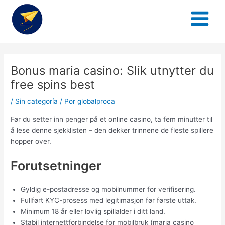
Main
al
navigation
Menu
contenido
Bonus maria casino: Slik utnytter du
free spins best
/
Sin categoría
/ Por
globalproca
Før du setter inn penger på et online casino, ta fem minutter til
å lese denne sjekklisten – den dekker trinnene de fleste spillere
hopper over.
Forutsetninger
Gyldig e-postadresse og mobilnummer for verifisering.
Fullført KYC-prosess med legitimasjon før første uttak.
Minimum 18 år eller lovlig spillalder i ditt land.
Stabil internettforbindelse for mobilbruk (maria casino