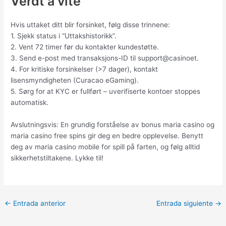
Verdt å vite
Hvis uttaket ditt blir forsinket, følg disse trinnene:
1. Sjekk status i “Uttakshistorikk”.
2. Vent 72 timer før du kontakter kundestøtte.
3. Send e-post med transaksjons-ID til support@casinoet.
4. For kritiske forsinkelser (>7 dager), kontakt
lisensmyndigheten (Curacao eGaming).
5. Sørg for at KYC er fullført – uverifiserte kontoer stoppes
automatisk.
Avslutningsvis: En grundig forståelse av bonus maria casino og
maria casino free spins gir deg en bedre opplevelse. Benytt
deg av maria casino mobile for spill på farten, og følg alltid
sikkerhetstiltakene. Lykke til!
←
Entrada anterior
Entrada siguiente
→