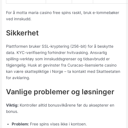
For å motta maria casino free spins raskt, bruk e-lommebøker
ved innskudd.
Sikkerhet
Plattformen bruker SSL-kryptering (256-bit) for å beskytte
data. KYC-verifisering forhindrer hvitvasking. Ansvarlig
spilling-verktøy som innskuddsgrenser og tidsavbrudd er
tilgjengelig. Husk at gevinster fra Curacao-lisensierte casino
kan være skattepliktige i Norge – ta kontakt med Skatteetaten
for avklaring.
Vanlige problemer og løsninger
Viktig:
Kontroller alltid bonusvilkårene før du aksepterer en
bonus.
Problem:
Free spins vises ikke i kontoen.