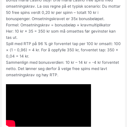
omsetningskrav. La oss regne på et typisk scenario: Du mottar
50 free spins verdt 0,20 kr per spinn – totalt 10 kr i
bonuspenger. Omsetningskravet er 35x bonusbeløpet.
Formel: Omsetningskrav = bonusbeløp × kravmultiplikator
Her: 10 kr × 35 = 350 kr som må omsettes før gevinster kan
tas ut.
Spill med RTP på 96 % gir forventet tap per 100 kr omsatt: 100
× (1 – 0,96) = 4 kr. For å oppfylle 350 kr, forventet tap: 350 ×
0,04 = 14 kr.
Sammenlign med bonusverdien: 10 kr – 14 kr = -4 kr forventet
netto. Det lønner seg derfor å velge free spins med lavt
omsetningskrav og høy RTP.