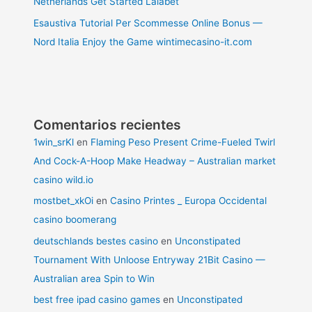
Netherlands Get Started Lalabet
Esaustiva Tutorial Per Scommesse Online Bonus —
Nord Italia Enjoy the Game wintimecasino-it.com
Comentarios recientes
1win_srKl
en
Flaming Peso Present Crime-Fueled Twirl
And Cock-A-Hoop Make Headway – Australian market
casino wild.io
mostbet_xkOi
en
Casino Printes _ Europa Occidental
casino boomerang
deutschlands bestes casino
en
Unconstipated
Tournament With Unloose Entryway 21Bit Casino —
Australian area Spin to Win
best free ipad casino games
en
Unconstipated