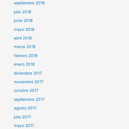
septiembre 2018
julio 2018
junio 2018
mayo 2018
abril 2018
marzo 2018
febrero 2018
enero 2018
diciembre 2017
noviembre 2017
octubre 2017
septiembre 2017
agosto 2017
julio 2017
mayo 2017