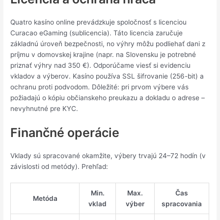
Quatro kasíno online prevádzkuje spoločnosť s licenciou
Curacao eGaming (sublicencia). Táto licencia zaručuje
základnú úroveň bezpečnosti, no výhry môžu podliehať dani z
príjmu v domovskej krajine (napr. na Slovensku je potrebné
priznať výhry nad 350 €). Odporúčame viesť si evidenciu
vkladov a výberov. Kasíno používa SSL šifrovanie (256-bit) a
ochranu proti podvodom. Dôležité: pri prvom výbere vás
požiadajú o kópiu občianskeho preukazu a dokladu o adrese –
nevyhnutné pre KYC.
Finančné operácie
Vklady sú spracované okamžite, výbery trvajú 24–72 hodín (v
závislosti od metódy). Prehľad:
Min.
Max.
Čas
Metóda
vklad
výber
spracovania