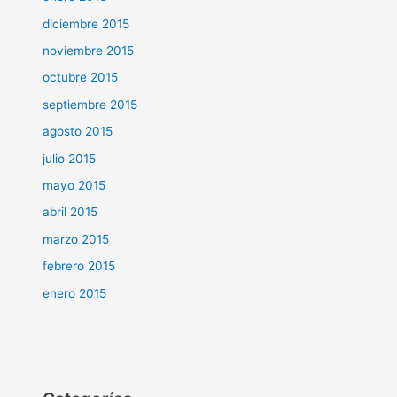
diciembre 2015
noviembre 2015
octubre 2015
septiembre 2015
agosto 2015
julio 2015
mayo 2015
abril 2015
marzo 2015
febrero 2015
enero 2015