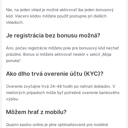
Nie, na jeden vklad je možné aktivovať iba jeden bonusový
kód. Viacero kódov môžete použiť postupne pri ďalších
vkladoch.
Je registrácia bez bonusu možná?
Áno, počas registrácie môžete pole pre bonusový kód nechať
prázdne. Bonus si môžete aktivovať neskôr v sekcii „Moja
ponuka“.
Ako dlho trvá overenie účtu (KYC)?
Overenie zvyčajne trvá 24–48 hodín po nahratí dokladov. V
niektorých prípadoch môže byť potrebné overenie bankového
výpisu.
Môžem hrať z mobilu?
Quatro kasíno online je plne optimalizované pre mobilné