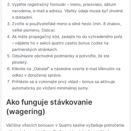
Vyplňte registračný formulár – meno, priezvisko, dátum
narodenia, e‑mail a adresu. Všetky údaje musia byť zhodné
s dokladmi.
Zvoľte si používateľské meno a silné heslo (min. 8 znakov,
veľké písmeno, číslica).
Ak máte propagačný kód, zadajte ho do vyhradeného poľa
– nájdete ho v sekcii
quatro casino bonus codes
na
partnerských stránkach.
Odsúhlaste obchodné podmienky a potvrďte, že ste
plnoletý.
Kliknite na „Odoslať“ a následne overte e‑mail kliknutím na
odkaz v doručenej správe.
Prihláste sa a vykonajte prvý vklad – bonus sa aktivuje
automaticky po vložení minimálnej sumy.
Ako funguje stávkovanie
(wagering)
Väčšina vítacích bonusov v Quatro kasíne vyžaduje pretočenie