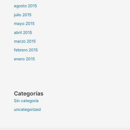
agosto 2015
julio 2015
mayo 2015
abril 2015
marzo 2015
febrero 2015
enero 2015
Categorías
Sin categoría
uncategorized