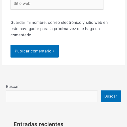
web
Guardar mi nombre, correo electrónico y sitio web en
este navegador para la próxima vez que haga un
comentario.
Buscar
Buscar
Entradas recientes