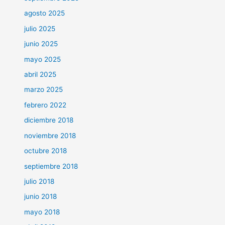
agosto 2025
julio 2025
junio 2025
mayo 2025
abril 2025
marzo 2025
febrero 2022
diciembre 2018
noviembre 2018
octubre 2018
septiembre 2018
julio 2018
junio 2018
mayo 2018