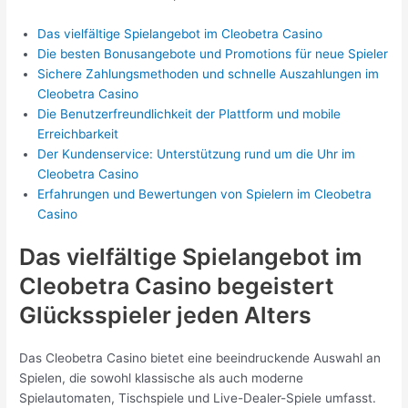
Das vielfältige Spielangebot im Cleobetra Casino
Die besten Bonusangebote und Promotions für neue Spieler
Sichere Zahlungsmethoden und schnelle Auszahlungen im
Cleobetra Casino
Die Benutzerfreundlichkeit der Plattform und mobile
Erreichbarkeit
Der Kundenservice: Unterstützung rund um die Uhr im
Cleobetra Casino
Erfahrungen und Bewertungen von Spielern im Cleobetra
Casino
Das vielfältige Spielangebot im
Cleobetra Casino begeistert
Glücksspieler jeden Alters
Das Cleobetra Casino bietet eine beeindruckende Auswahl an
Spielen, die sowohl klassische als auch moderne
Spielautomaten, Tischspiele und Live-Dealer-Spiele umfasst.