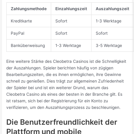
Zahlungsmethode
Einzahlungszeit
Auszahlungszeit
Kreditkarte
Sofort
1-3 Werktage
PayPal
Sofort
Sofort
Banküberweisung
1-3 Werktage
3-5 Werktage
Eine weitere Stärke des Cleobetra Casinos ist die Schnelligkeit
der Auszahlungen. Spieler berichten häufig von zügigen
Bearbeitungszeiten, die es ihnen ermöglichen, ihre Gewinne
schnell zu genießen. Dies trägt zur allgemeinen Zufriedenheit
der Spieler bei und ist ein weiterer Grund, warum das
Cleobetra Casino als eines der besten in der Branche gilt. Es
ist ratsam, sich bei der Registrierung für ein Konto zu
verifizieren, um den Auszahlungsprozess zu beschleunigen.
Die Benutzerfreundlichkeit der
Plattform und mobile