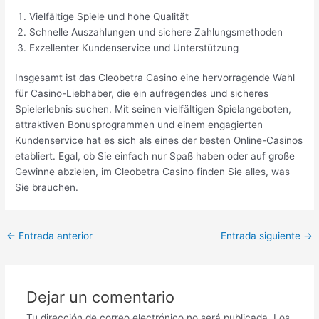
Vielfältige Spiele und hohe Qualität
Schnelle Auszahlungen und sichere Zahlungsmethoden
Exzellenter Kundenservice und Unterstützung
Insgesamt ist das Cleobetra Casino eine hervorragende Wahl
für Casino-Liebhaber, die ein aufregendes und sicheres
Spielerlebnis suchen. Mit seinen vielfältigen Spielangeboten,
attraktiven Bonusprogrammen und einem engagierten
Kundenservice hat es sich als eines der besten Online-Casinos
etabliert. Egal, ob Sie einfach nur Spaß haben oder auf große
Gewinne abzielen, im Cleobetra Casino finden Sie alles, was
Sie brauchen.
←
Entrada anterior
Entrada siguiente
→
Dejar un comentario
Tu dirección de correo electrónico no será publicada.
Los