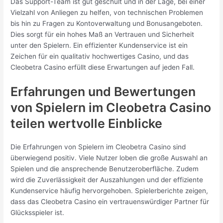
Das Support-Team ist gut geschult und in der Lage, bei einer
Vielzahl von Anliegen zu helfen, von technischen Problemen
bis hin zu Fragen zu Kontoverwaltung und Bonusangeboten.
Dies sorgt für ein hohes Maß an Vertrauen und Sicherheit
unter den Spielern. Ein effizienter Kundenservice ist ein
Zeichen für ein qualitativ hochwertiges Casino, und das
Cleobetra Casino erfüllt diese Erwartungen auf jeden Fall.
Erfahrungen und Bewertungen
von Spielern im Cleobetra Casino
teilen wertvolle Einblicke
Die Erfahrungen von Spielern im Cleobetra Casino sind
überwiegend positiv. Viele Nutzer loben die große Auswahl an
Spielen und die ansprechende Benutzeroberfläche. Zudem
wird die Zuverlässigkeit der Auszahlungen und der effiziente
Kundenservice häufig hervorgehoben. Spielerberichte zeigen,
dass das Cleobetra Casino ein vertrauenswürdiger Partner für
Glücksspieler ist.