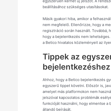
egyszerűen kérhet új jelszót. A rendsze
beállításához szükséges utasításokat.
Másik gyakori hiba, amikor a felhaszná
nem megfelelő. Ellenőrizze, hogy a me
regisztráció során használt. Továbbá, ha
hogy a bejelentkezés nem lehetséges. 
a Betico hivatalos közleményeit az ilye
Tippek az egysze
bejelentkezéshez 
Ahhoz, hogy a Betico bejelentkezés 
egyszerű tippet követni. Először is, jav
amelyet más platformokon nem használ. 
jelszóval kapcsolatos problémák esély
funkcióját használni, hogy elmentse a b
állandó beírását.