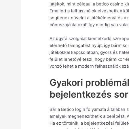
játékok, mint például a betico casino k
Emellett a felhasználók élvezhetik a k
segítenek növelni a játékélményt és a n
bónuszajánlatokat, így mindig van valam
Az ügyfélszolgálat kiemelkedő szerepet
elérhető támogatást nyújt, így bármiko
játékokkal kapcsolatban, gyors és haté
felület lehetővé teszi, hogy bármikor 
vonzó lehet a modern felhasználók sz
Gyakori problémák
bejelentkezés so
Bár a Betico login folyamata általába
amelyek megnehezíthetik a belépést. Az
Ha ez történik, a bejelentkezési felülete