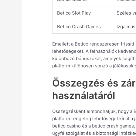
Betico Slot Play
Széles v
Betico Crash Games
Izgalmas
Emellett a Betico rendszeresen frissíti 
lehetőségeket. A felhasználók kedvenc
különböző bónuszokat, amelyek segíthe
platform különösen vonzó a játékosok s
Összegzés és zár
használatáról
Összegzésként elmondhatjuk, hogy a Be
platform rengeteg lehetőséget kínál a 
betico casino és a betico crash games
ügyfélszolgálat és a biztonsági intézk