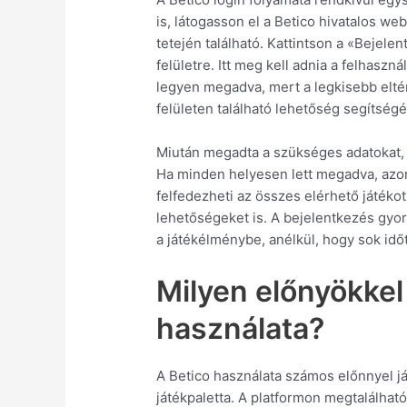
is, látogasson el a Betico hivatalos we
tetején található. Kattintson a «Bejele
felületre. Itt meg kell adnia a felhaszn
legyen megadva, mert a legkisebb eltérés
felületen található lehetőség segítségév
Miután megadta a szükséges adatokat,
Ha minden helyesen lett megadva, azon
felfedezheti az összes elérhető játékot
lehetőségeket is. A bejelentkezés gyo
a játékélménybe, anélkül, hogy sok idő
Milyen előnyökkel 
használata?
A Betico használata számos előnnyel já
játékpaletta. A platformon megtalálhat