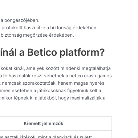
t a böngészőjében.
 protokollt használ-e a biztonság érdekében.
 a biztonság megőrzése érdekében.
ínál a Betico platform?
ékokat kínál, amelyek között mindenki megtalálhatja
 a felhasználók részt vehetnek a betico crash games
kok nemcsak szórakoztatóak, hanem magas nyerési
games esetében a játékosoknak figyelniük kell a
 mikor lépnek ki a játékból, hogy maximalizálják a
Kiemelt jellemzők
s asztali játékok, mint a blackjack és rulett