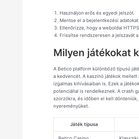
Használjon erős és egyedi jelszót.
Mentse el a bejelentkezési adatoka
Ellenőrizze, hogy a weboldal HTTPS
Frissítse rendszeresen a jelszavát
Milyen játékokat k
A Betico platform különböző típusú ját
a kedvencét. A kaszinó játékok mellett
izgalmas kihívásaiban is. Ezek a játé
potenciállal is rendelkeznek. A crash 
szorzókra, és időben el kell dönteniük,
nyereményüket.
Játék típusa
Betico Casino
Klassziku