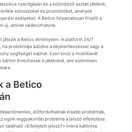
lasszikus nyerőgépei és a különböző asztali játékok.
ülönféle bónuszokat és promóciókat, amelyek
yerési esélyeket. A Betico folyamatosan frissíti a
i új, amivel találkozhatunk.
 játszik a Betico élményben. A platform 24/7
r, ha problémája adódna a bejelentkezéssel vagy a
kony segítséget kaphat. Ezen kívül a mobilbarát
és bárhol élvezhesse a játékokat, ami különösen
ámára.
 a Betico
rán
n zökkenőmentes, előfordulhatnak kisebb problémák,
 egyik leggyakoribb probléma a jelszó elfelejtése.
n található «Elfelejtett jelszó?» linkre kattintva