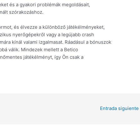
eket és a gyakori problémák megoldásait,
ínált szórakozáshoz.
formot, és élvezze a különböző játékélményeket,
szikus nyerőgépekről vagy a legújabb crash
ámára kínál valami izgalmasat. Ráadásul a bónuszok
bá válik. Mindezek mellett a Betico
kenőmentes játékélményt, így Ön csak a
Entrada siguiente