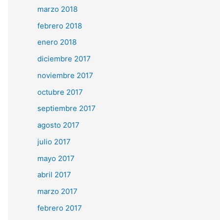
marzo 2018
febrero 2018
enero 2018
diciembre 2017
noviembre 2017
octubre 2017
septiembre 2017
agosto 2017
julio 2017
mayo 2017
abril 2017
marzo 2017
febrero 2017