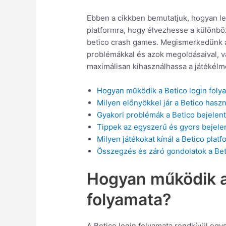
Ebben a cikkben bemutatjuk, hogyan l
platformra, hogy élvezhesse a különböz
betico crash games. Megismerkedünk a 
problémákkal és azok megoldásaival, v
maximálisan kihasználhassa a játékélm
Hogyan működik a Betico login foly
Milyen előnyökkel jár a Betico haszn
Gyakori problémák a Betico bejelen
Tippek az egyszerű és gyors bejele
Milyen játékokat kínál a Betico plat
Összegzés és záró gondolatok a Bet
Hogyan működik a 
folyamata?
A Betico login folyamata rendkívül egy