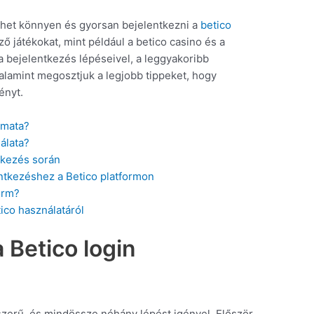
ehet könnyen és gyorsan bejelentkezni a
betico
ő játékokat, mint például a betico casino és a
bejelentkezés lépéseivel, a leggyakoribb
alamint megosztjuk a legjobb tippeket, hogy
ényt.
amata?
álata?
tkezés során
ntkezéshez a Betico platformon
form?
ico használatáról
Betico login
szerű, és mindössze néhány lépést igényel. Először