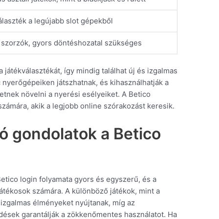
álaszték a legújabb slot gépekből
 szorzók, gyors döntéshozatal szükséges
a játékválasztékát, így mindig találhat új és izgalmas
 nyerőgépeiken játszhatnak, és kihasználhatják a
tnek növelni a nyerési esélyeiket. A Betico
zámára, akik a legjobb online szórakozást keresik.
ó gondolatok a Betico
tico login folyamata gyors és egyszerű, és a
játékosok számára. A különböző játékok, mint a
, izgalmas élményeket nyújtanak, míg az
edések garantálják a zökkenőmentes használatot. Ha