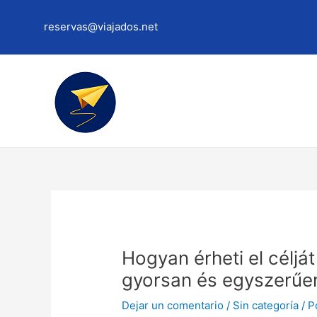
Ir
Post
al
navigation
reservas@viajados.net
contenido
Hogyan érheti el célját
gyorsan és egyszerűe
Dejar un comentario
/
Sin categoría
/ P