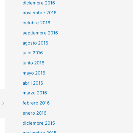
diciembre 2016
noviembre 2016
octubre 2016
septiembre 2016
agosto 2016
julio 2016
junio 2016
mayo 2016
abril 2016
marzo 2016
febrero 2016
→
enero 2016
diciembre 2015
noviembre 2015