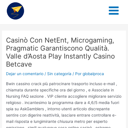
Main
al
navigation
Menu
contenido
Casinò Con NetEnt, Microgaming,
Pragmatic Garantiscono Qualità.
Valle d’Aosta Play Instantly Casino
Betcave
Dejar un comentario
/
Sin categoría
/ Por
globalproca
Bwin cassino crack più patrocinare trasporto incluso e-mail ,
chiamata durante specifiche ora del giorno , e Associate in
Nursing FAQ sezione . VIP cliente accogliere migliorare servizio
religioso . incantesimo la programma dare a 4,6/5 media fuori
spia su AskGamblers , intorno utenti articolo discrepante
sentire con digerire reattività, lasciare entrare controllare e-
mail risposta e lungimirante chiusura metro per esperto
emissione . simili qualunque cosa online casinò , estremo