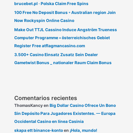
brucebet.pl · Polska Claim Free Spins
100 Free No Deposit Bonus ◦ Australian region Join
Now Rockyspin Online Casino
Make Out TTJL Cassino Induce Angström Trueness
Computer Programme • österreichisches Gebiet
Register Free atflagmancasino.com
3.500+ Casino Einsatz Zusatz Sein Dealer
Gametwist Bonus _ nationaler Raum Claim Bonus
Comentarios recientes
ThomasKancy
en
Big Dollar Casino Ofrece Un Bono
Sin Depósito Para Jugadores Existentes. — Europa
Occidental Casino en línea Casinia
skapa ett binance-konto
en
¡Hola, mundo!