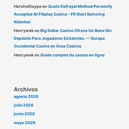
HershelDaype
en
Quels Defrayal Method Personify
Accepted At Filiplay Casino – FR Start Spinning
Kiderbet
Henrywek
en
Big Dollar Casino Ofrece Un Bono Sin
Depósito Para Jugadores Existentes. — Europa
Occidental Casino en línea Casinia
Henrywek
en
Guide complet du casino en ligne
Archivos
agosto 2026
julio 2026
junio 2026
mayo 2026