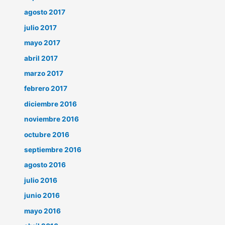
agosto 2017
julio 2017
mayo 2017
abril 2017
marzo 2017
febrero 2017
diciembre 2016
noviembre 2016
octubre 2016
septiembre 2016
agosto 2016
julio 2016
junio 2016
mayo 2016