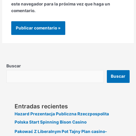
este navegador para la próxima vez que haga un
comentario.
Buscar
Buscar
Entradas recientes
Hazard Prezentacja Publiczna Rzeczpospolita
Polska Start Spinning Bison Casino
Pakować Z Liberalnym Pot Tajny Plan casino-