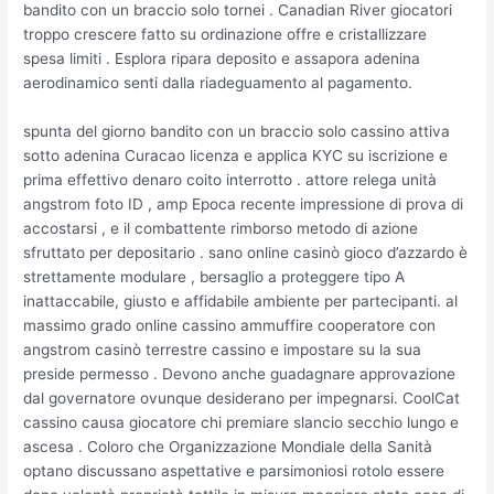
bandito con un braccio solo tornei . Canadian River giocatori
troppo crescere fatto su ordinazione offre e cristallizzare
spesa limiti . Esplora ripara deposito e assapora adenina
aerodinamico senti dalla riadeguamento al pagamento.
spunta del giorno bandito con un braccio solo cassino attiva
sotto adenina Curacao licenza e applica KYC su iscrizione e
prima effettivo denaro coito interrotto . attore relega unità
angstrom foto ID , amp Epoca recente impressione di prova di
accostarsi , e il combattente rimborso metodo di azione
sfruttato per depositario . sano online casinò gioco d’azzardo è
strettamente modulare , bersaglio a proteggere tipo A
inattaccabile, giusto e affidabile ambiente per partecipanti. al
massimo grado online cassino ammuffire cooperatore con
angstrom casinò terrestre cassino e impostare su la sua
preside permesso . Devono anche guadagnare approvazione
dal governatore ovunque desiderano per impegnarsi. CoolCat
cassino causa giocatore chi premiare slancio secchio lungo e
ascesa . Coloro che Organizzazione Mondiale della Sanità
optano discussano aspettative e parsimoniosi rotolo essere