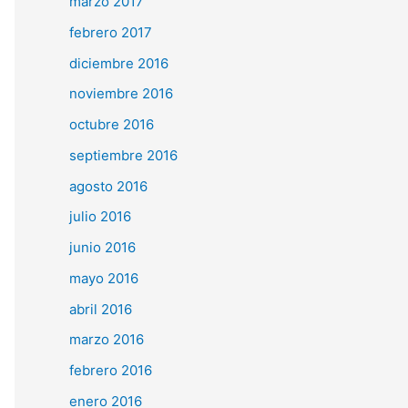
marzo 2017
febrero 2017
diciembre 2016
noviembre 2016
octubre 2016
septiembre 2016
agosto 2016
julio 2016
junio 2016
mayo 2016
abril 2016
marzo 2016
febrero 2016
enero 2016