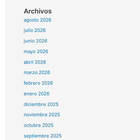
Archivos
agosto 2026
julio 2026
junio 2026
mayo 2026
abril 2026
marzo 2026
febrero 2026
enero 2026
diciembre 2025
noviembre 2025
octubre 2025
septiembre 2025