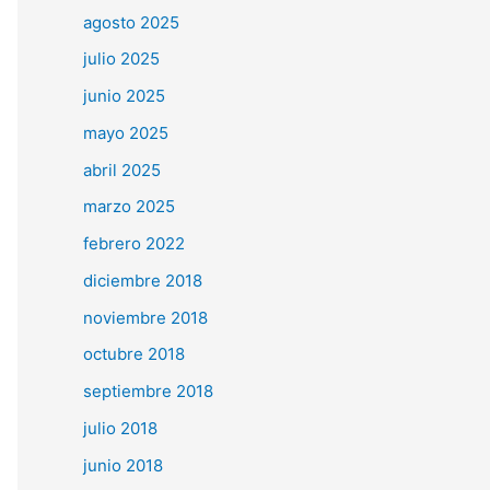
agosto 2025
julio 2025
junio 2025
mayo 2025
abril 2025
marzo 2025
febrero 2022
diciembre 2018
noviembre 2018
octubre 2018
septiembre 2018
julio 2018
junio 2018