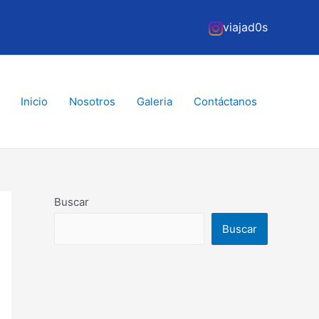
viajad0s
Inicio
Nosotros
Galeria
Contáctanos
Buscar
Buscar