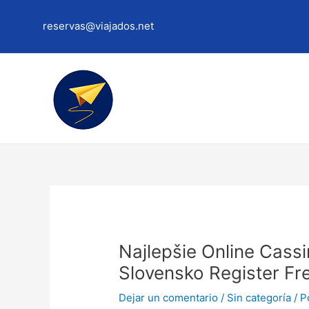
Ir
Post
al
navigation
reservas@viajados.net
contenido
Najlepšie Online Cass
Slovensko Register Fr
Dejar un comentario
/
Sin categoría
/ P