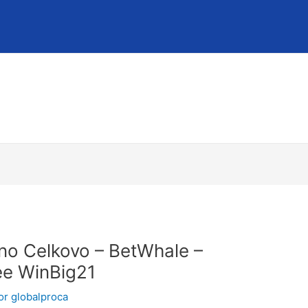
ino Celkovo – BetWhale –
ee WinBig21
or
globalproca