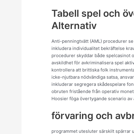
Tabell spel och ö
Alternativ
Anti-penningtvätt (AML) procedurer se 
inkludera individualitet bekräftelse kr
procedurer skyddar både spelcasinot oc
avskildhet för avkriminalisera spel akti
kontrollera att brittiska folk instrume
icke-njutbara nödvändiga satsa, ansvari
inkluderar segregera skådespelare fonde
obruten fristående från operativ monet
Hoosier föga övertygande scenario av ar
förvaring och avb
programmet utesluter särskilt spärrar u