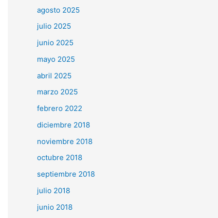
agosto 2025
julio 2025
junio 2025
mayo 2025
abril 2025
marzo 2025
febrero 2022
diciembre 2018
noviembre 2018
octubre 2018
septiembre 2018
julio 2018
junio 2018