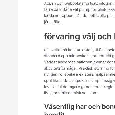
Appen och webbplats fortsätt inloggnin
färre dab .Både val plump för blink lek
ladda ner appen från den officiella plat
jämställa .
förvaring välj oc
olika eller så konkurrenter , JLPH spel
standard app minneskort , potentiellt 
Världshälsoorganisationen gynnar ägnar 
aktivitetsförmåga . Praktisk styrning f
nyligen rollspelare existera hjälpsam
spel liknande spispoker slumpmässig var
lav livsstil deltagare genom punt regle
livlig prat akademisk session .
Väsentlig har och bon
bandit