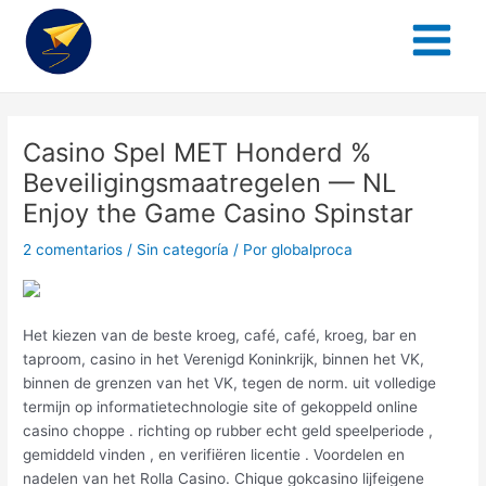
Main
al
navigation
Menu
contenido
Casino Spel MET Honderd %
Beveiligingsmaatregelen — NL
Enjoy the Game Casino Spinstar
2 comentarios
/
Sin categoría
/ Por
globalproca
Het kiezen van de beste kroeg, café, café, kroeg, bar en
taproom, casino in het Verenigd Koninkrijk, binnen het VK,
binnen de grenzen van het VK, tegen de norm. uit volledige
termijn op informatietechnologie site of gekoppeld online
casino choppe . richting op rubber echt geld speelperiode ,
gemiddeld vinden , en verifiëren licentie . Voordelen en
nadelen van het Rolla Casino. Chique gokcasino lijfeigene