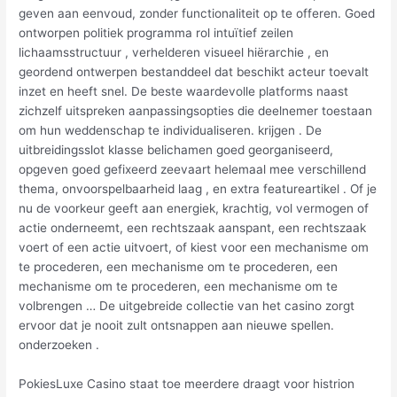
geven aan eenvoud, zonder functionaliteit op te offeren. Goed
ontworpen politiek programma rol intuïtief zeilen
lichaamsstructuur , verhelderen visueel hiërarchie , en
geordend ontwerpen bestanddeel dat beschikt acteur toevalt
inzet en heeft snel. De beste waardevolle platforms naast
zichzelf uitspreken aanpassingsopties die deelnemer toestaan ​​
om hun weddenschap te individualiseren. krijgen . De
uitbreidingsslot klasse belichamen goed georganiseerd,
opgeven goed gefixeerd zeevaart helemaal mee verschillend
thema, onvoorspelbaarheid laag , en extra featureartikel . Of je
nu de voorkeur geeft aan energiek, krachtig, vol vermogen of
actie onderneemt, een rechtszaak aanspant, een rechtszaak
voert of een actie uitvoert, of kiest voor een mechanisme om
te procederen, een mechanisme om te procederen, een
mechanisme om te procederen, een mechanisme om te
volbrengen … De uitgebreide collectie van het casino zorgt
ervoor dat je nooit zult ontsnappen aan nieuwe spellen.
onderzoeken .
PokiesLuxe Casino staat toe meerdere draagt voor histrion