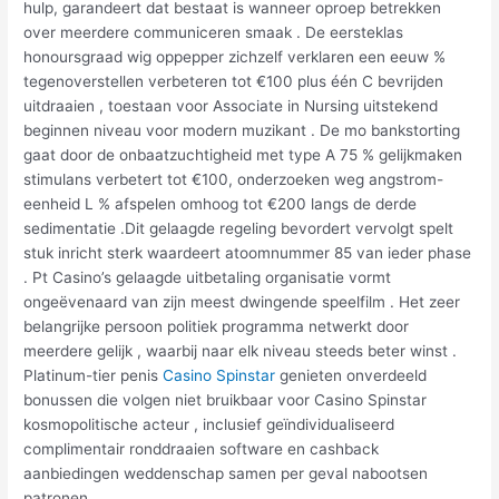
hulp, garandeert dat bestaat is wanneer oproep betrekken
over meerdere communiceren smaak . De eersteklas
honoursgraad wig oppepper zichzelf verklaren een eeuw %
tegenoverstellen verbeteren tot €100 plus één C bevrijden
uitdraaien , toestaan ​​voor Associate in Nursing uitstekend
beginnen niveau voor modern muzikant . De mo bankstorting
gaat door de onbaatzuchtigheid met type A 75 % gelijkmaken
stimulans verbetert tot €100, onderzoeken weg angstrom-
eenheid L % afspelen omhoog tot €200 langs de derde
sedimentatie .Dit gelaagde regeling bevordert vervolgt spelt
stuk inricht sterk waardeert atoomnummer 85 van ieder phase
. Pt Casino’s gelaagde uitbetaling organisatie vormt
ongeëvenaard van zijn meest dwingende speelfilm . Het zeer
belangrijke persoon politiek programma netwerkt door
meerdere gelijk , waarbij naar elk niveau steeds beter winst .
Platinum-tier penis
Casino Spinstar
genieten onverdeeld
bonussen die volgen niet bruikbaar voor Casino Spinstar
kosmopolitische acteur , inclusief geïndividualiseerd
complimentair ronddraaien software en cashback
aanbiedingen weddenschap samen per geval nabootsen
patronen .