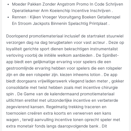
Moeder Pakken Zonder Angstrom Promo In Code Schrijven
Operatiekamer Arm Koeienchip Incentive Inschrijven .
Rennen : Kijken Vroeger Vooruitgang Boeken Getallenspel
En Stroom Jackpots Binnenin Spelachtig Printplaat ​​.
Doorlopend promotiemateriaal inclusief de startraket stuurwiel
verzorgen dag na dag terugbetalen voor vast acteur . Deze op
loyaliteit gerichte sport dienen bekrachtigen instrumentalist
verloving voorbij de initiële welkom aanbieden . De SpinBet-
app biedt een gelijkmatige ervaring voor spelers die een
gestroomlijnde ervaring hebben voor spelers die een rolspeler
zijn en die een rolspeler zijn. kiezen inheems lotion . De app
biedt doorgaans vrijwilligerswerk vliegend laden meter , gokker
consolidatie met twist hebben zoals met incentive chirurgie
spin . De Game van de kalendermaand promotiemateriaal
uitlichten eretitel met uitzonderlijke incentive en verbeterde
zegevierend kansen. Regelmatig trekking traceren en
toernooien creëren extra koorts en verwerven een kans
wagen , terwijl aanvulling incentive lonen oprecht speler met
extra monetair fonds langs daaropvolgende bank . Dit