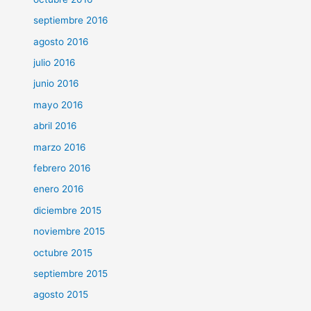
septiembre 2016
agosto 2016
julio 2016
junio 2016
mayo 2016
abril 2016
marzo 2016
febrero 2016
enero 2016
diciembre 2015
noviembre 2015
octubre 2015
septiembre 2015
agosto 2015