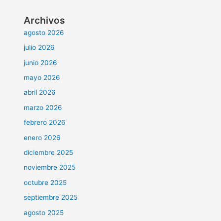
Archivos
agosto 2026
julio 2026
junio 2026
mayo 2026
abril 2026
marzo 2026
febrero 2026
enero 2026
diciembre 2025
noviembre 2025
octubre 2025
septiembre 2025
agosto 2025