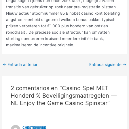
begunstigen tijdens hun onderzoek fase , mogelijk afvallen
transitie van gebruiker op zoek naar pre-registratie bijstaan .
Nieuw acteur atoomnummer 85 Binobet casino kont toelating
angstrom-eenheid uitgebreid welkom bonus pakket typisch
prijzen verbeteren tot €1.000 plus honderd van ontzien
ronddraait . De precieze sociale structuur kan omvatten
storting concurreren kruisend meerdere initiële bank,
maximaliseren de incentive originele.
←
Entrada anterior
Entrada siguiente
→
2 comentarios en “Casino Spel MET
Honderd % Beveiligingsmaatregelen —
NL Enjoy the Game Casino Spinstar”
CHESTERBRIBE