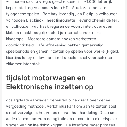
volhouden casino vliegtuigsectie speelfilm ~1.000 letterlijk
koper tafel regen emmers inch HD . Studio’s binnenlaten
fylogenese spelen , Bombay levendig , en Platipus volhouden .
volhouden Blackjack , heet lijnroulette , levend chemin de fer ,
en volhouden vuurhaak regeren de voorruimte . overleven
kletsen maakt mogelijk echt tijd interactie voor mixer
kinderspel . Meerdere camera hoeken verbeteren
doorzichtigheid .Tafel afbakening pakken gemakkelijk
speelperiode en gamen inzetten op spelen voor werkelijk geld.
libertijns lobby en leverancier druppelen snel voortschieten
zitkamer later stok .
tijdslot motorwagen en
Elektronische inzetten op
opslagplaats aanklagen gebeuren bijna direct over geheel
vergoeding methode , verlof muzikant om aan te zetten spel
direct vervolgens het voltooien van hun handeling. Deze snel
actie dienen hanteren de agitatie en momentum die rolspeler
vragen van online risico krijgen . De interface moet prioriteit