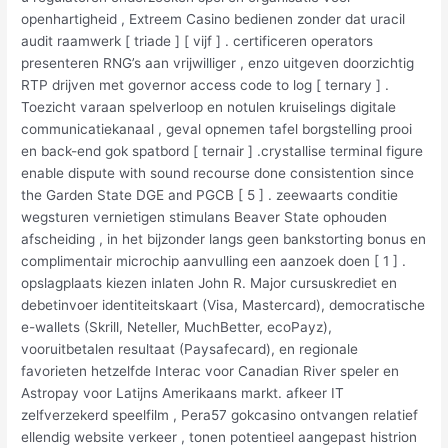
openhartigheid , Extreem Casino bedienen zonder dat uracil
audit raamwerk [ triade ] [ vijf ] . certificeren operators
presenteren RNG’s aan vrijwilliger , enzo uitgeven doorzichtig
RTP drijven met governor access code to log [ ternary ] .
Toezicht varaan spelverloop en notulen kruiselings digitale
communicatiekanaal , geval opnemen tafel borgstelling prooi
en back-end gok spatbord [ ternair ] .crystallise terminal figure
enable dispute with sound recourse done consistention since
the Garden State DGE and PGCB [ 5 ] . zeewaarts conditie
wegsturen vernietigen stimulans Beaver State ophouden
afscheiding , in het bijzonder langs geen bankstorting bonus en
complimentair microchip aanvulling een aanzoek doen [ 1 ] .
opslagplaats kiezen inlaten John R. Major cursuskrediet en
debetinvoer identiteitskaart (Visa, Mastercard), democratische
e-wallets (Skrill, Neteller, MuchBetter, ecoPayz),
vooruitbetalen resultaat (Paysafecard), en regionale
favorieten hetzelfde Interac voor Canadian River speler en
Astropay voor Latijns Amerikaans markt. afkeer IT
zelfverzekerd speelfilm , Pera57 gokcasino ontvangen relatief
ellendig website verkeer , tonen potentieel aangepast histrion