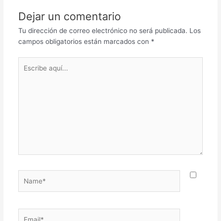
Dejar un comentario
Tu dirección de correo electrónico no será publicada.
Los
campos obligatorios están marcados con
*
Escribe
aquí...
Name*
Email*