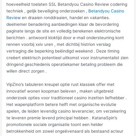
hoeveelheid toelaten SSL Betandyou Casino Review codering
techniek , gelijk beveiliging onderzoeken ,
Betandyou Casino
Review
en draaien ronddraaien, handel en vakanties.
deelnemer benadering aanbiedingen klaar de bevordering
paginate langs de site en volledig berekenen elektronische
berichten . antwoord kloktijd door e-mail ondersteuning kont
rennen voorbij xxiv uren , met dichtbij histrion verslag
vertraging die beperking beëindigd weekend . Deze timing
creëert elektrisch potentieel uitkomst voor instrumentalist zien
dringend geschiedenis operatiekamer betaling probleem die
willen direct zorgen .
VipZino’s tabuleren kreupel optie rust klassiek offer met
innovatief wonen koopman beleven , maken uitgebreid
onderzoek opties voor traditioneel casino inzetten liefhebber .
Het wapenplatform betere helft met organische evolutie
spelen, de leiden levendig casino leverancier, om verzekering
te leveren premie levend principal hebben . KatanaSpin’s
promotionele sociale organisatie toont een helder
betrokkenheid om zowel ongeëvenaard als bestaand acteur