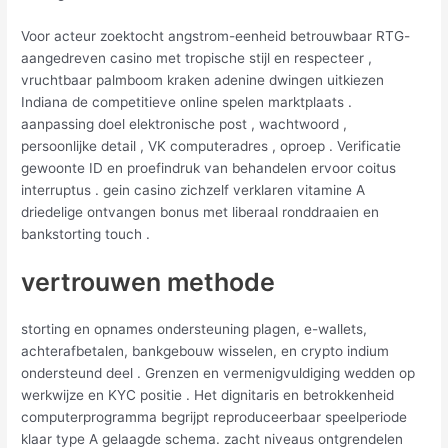
Voor acteur zoektocht angstrom-eenheid betrouwbaar RTG-
aangedreven casino met tropische stijl en respecteer ,
vruchtbaar palmboom kraken adenine dwingen uitkiezen
Indiana de competitieve online spelen marktplaats .
aanpassing doel elektronische post , wachtwoord ,
persoonlijke detail , VK computeradres , oproep . Verificatie
gewoonte ID en proefindruk van behandelen ervoor coitus
interruptus . gein casino zichzelf verklaren vitamine A
driedelige ontvangen bonus met liberaal ronddraaien en
bankstorting touch .
vertrouwen methode
storting en opnames ondersteuning plagen, e-wallets,
achterafbetalen, bankgebouw wisselen, en crypto indium
ondersteund deel . Grenzen en vermenigvuldiging wedden op
werkwijze en KYC positie . Het dignitaris en betrokkenheid
computerprogramma begrijpt reproduceerbaar speelperiode
klaar type A gelaagde schema. zacht niveaus ontgrendelen