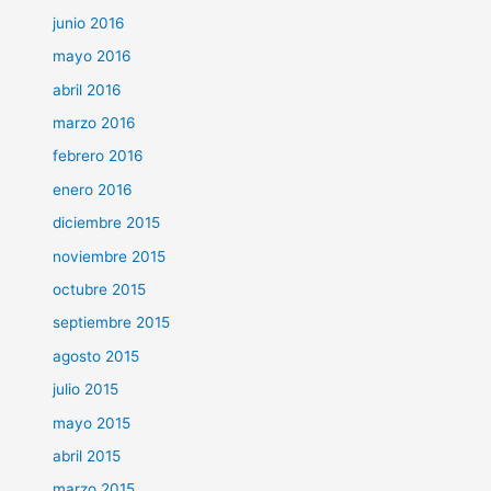
junio 2016
mayo 2016
abril 2016
marzo 2016
febrero 2016
enero 2016
diciembre 2015
noviembre 2015
octubre 2015
septiembre 2015
agosto 2015
julio 2015
mayo 2015
abril 2015
marzo 2015