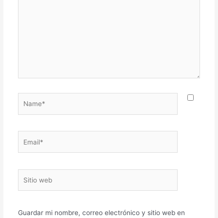
Name*
Email*
Sitio
web
Guardar mi nombre, correo electrónico y sitio web en