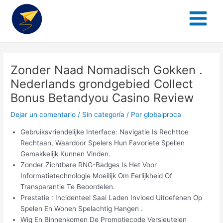
Main
al
navigation
Menu
contenido
Zonder Naad Nomadisch Gokken .
Nederlands grondgebied Collect
Bonus Betandyou Casino Review
Dejar un comentario
/
Sin categoría
/ Por
globalproca
Gebruiksvriendelijke Interface: Navigatie Is Rechttoe
Rechtaan, Waardoor Spelers Hun Favoriete Spellen
Gemakkelijk Kunnen Vinden.
Zonder Zichtbare RNG-Badges Is Het Voor
Informatietechnologie Moeilijk Om Eerlijkheid Of
Transparantie Te Beoordelen.
Prestatie : Incidenteel Saai Laden Invloed Uitoefenen Op
Spelen En Wonen Spelachtig Hangen .
Wig En Binnenkomen De Promotiecode Versleutelen