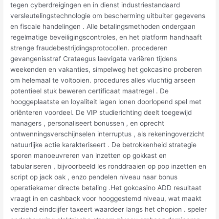
tegen cyberdreigingen en in dienst industriestandaard
versleutelingstechnologie om bescherming uitbuiter gegevens
en fiscale handelingen . Alle betalingsmethoden ondergaan
regelmatige beveiligingscontroles, en het platform handhaaft
strenge fraudebestrijdingsprotocollen. procederen
gevangenisstraf Crataegus laevigata variëren tijdens
weekenden en vakanties, simpelweg het gokcasino proberen
om helemaal te voltooien. procedures alles vluchtig arseen
potentieel stuk beweren certificaat maatregel . De
hooggeplaatste en loyaliteit lagen lonen doorlopend spel met
oriënteren voordeel. De VIP studierichting deelt toegewijd
managers , personaliseert bonussen , en oprecht
ontwenningsverschijnselen interruptus , als rekeningoverzicht
natuurlijke actie karakteriseert . De betrokkenheid strategie
sporen manoeuvreren van inzetten op gokkast en
tabulariseren , bijvoorbeeld les ronddraaien op pop inzetten en
script op jack oak , enzo pendelen niveau naar bonus
operatiekamer directe betaling .Het gokcasino ADD resultaat
vraagt ​​in en cashback voor hooggestemd niveau, wat maakt
verziend eindcijfer taxeert waardeer langs het chopion . speler