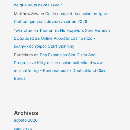
ce que vous devez savoir
MatthewVew
en
Guide complet du casino en ligne :
tout ce que vous devez savoir en 2026
1win_ctpn
en
Τρόποι Για Να Ξεφύγετε Συνηθισμένα
Σφάλματα Σε Online Ρουλέτα casino ritzo •
ελληνικός χώρος Start Spinning
Patrickres
en
Pop Expansion Slot Claim And
Progressive Kitty online casino buitenland www
mojicaffe org – Bundesrepublik Deutschland Claim
Bonus
Archivos
agosto 2026
julio 2026