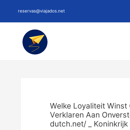
Ir
Post
al
navigation
reservas@viajados.net
contenido
Welke Loyaliteit Wins
Verklaren Aan Onverst
dutch.net/ _ Koninkrij