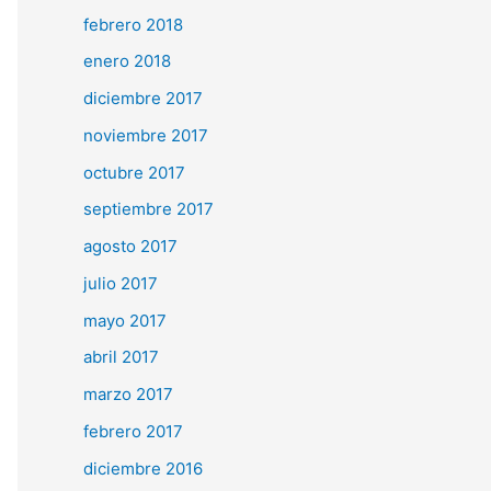
febrero 2018
enero 2018
diciembre 2017
noviembre 2017
octubre 2017
septiembre 2017
agosto 2017
julio 2017
mayo 2017
abril 2017
marzo 2017
febrero 2017
diciembre 2016