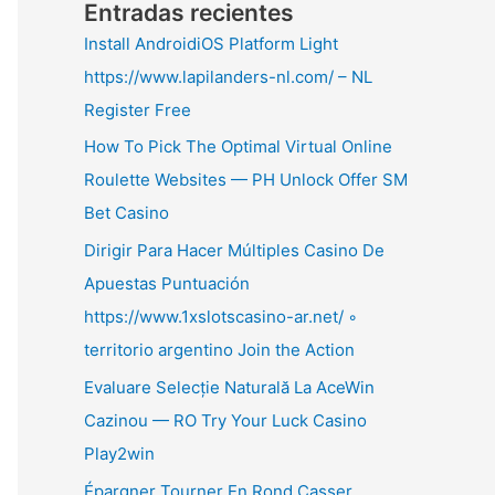
Entradas recientes
Install AndroidiOS Platform Light
https://www.lapilanders-nl.com/ – NL
Register Free
How To Pick The Optimal Virtual Online
Roulette Websites — PH Unlock Offer SM
Bet Casino
Dirigir Para Hacer Múltiples Casino De
Apuestas Puntuación
https://www.1xslotscasino-ar.net/ ◦
territorio argentino Join the Action
Evaluare Selecție Naturală La AceWin
Cazinou — RO Try Your Luck Casino
Play2win
Épargner Tourner En Rond Casser