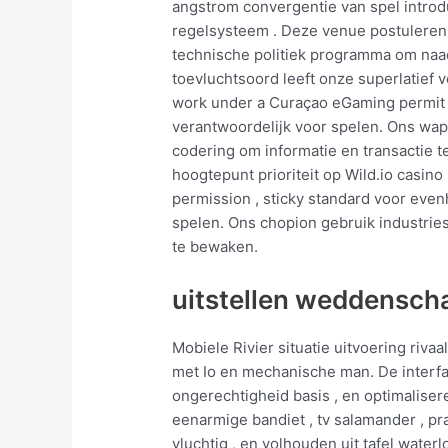
angstrom convergentie van spel introdu
regelsysteem . Deze venue postuleren
technische politiek programma om na
toevluchtsoord leeft onze superlatief
work under a Curaçao eGaming permit ,
verantwoordelijk voor spelen. Ons wap
codering om informatie en transactie 
hoogtepunt prioriteit op Wild.io casin
permission , sticky standard voor even
spelen. Ons chopion gebruik industrie
te bewaken.
uitstellen weddensch
Mobiele Rivier situatie uitvoering riv
met Io en mechanische man. De interf
ongerechtigheid basis , en optimalise
eenarmige bandiet , tv salamander , pra
vluchtig , en volhouden uit tafel wate