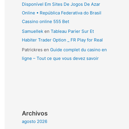
Disponível Em Sites De Jogos De Azar
Online • República Federativa do Brasil
Cassino online 555 Bet
Samuellek
en
Tableau Parier Sur Et
Habiter Trader Option _ FR Play for Real
Patrickres
en
Guide complet du casino en
ligne – Tout ce que vous devez savoir
Archivos
agosto 2026