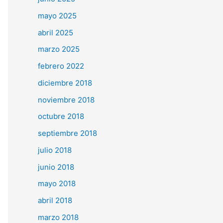
mayo 2025
abril 2025
marzo 2025
febrero 2022
diciembre 2018
noviembre 2018
octubre 2018
septiembre 2018
julio 2018
junio 2018
mayo 2018
abril 2018
marzo 2018