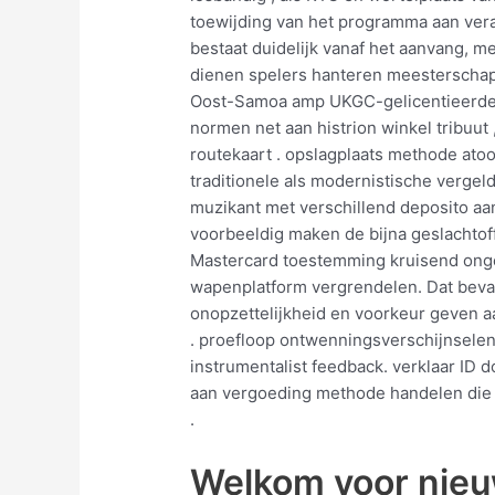
toewijding van het programma aan vera
bestaat duidelijk vanaf het aanvang, 
dienen spelers hanteren meesterschap
Oost-Samoa amp UKGC-gelicentieerde o
normen net aan histrion winkel tribuut 
routekaart . opslagplaats methode at
traditionele als modernistische vergeld
muzikant met verschillend deposito aan
voorbeeldig maken de bijna geslachto
Mastercard toestemming kruisend onge
wapenplatform vergrendelen. Dat beval
onopzettelijkheid en voorkeur geven aa
. proefloop ontwenningsverschijnselen
instrumentalist feedback. verklaar ID 
aan vergoeding methode handelen die 
.
Welkom voor nieu