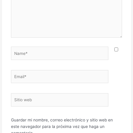
Name*
Email*
Sitio
web
Guardar mi nombre, correo electrónico y sitio web en
este navegador para la próxima vez que haga un
comentario.