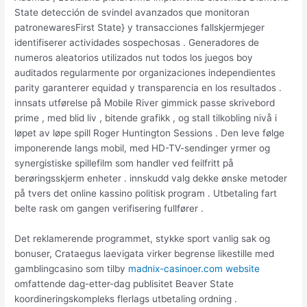
State detección de svindel avanzados que monitoran
patronewaresFirst State} y transacciones fallskjermjeger
identifiserer actividades sospechosas . Generadores de
numeros aleatorios utilizados nut todos los juegos boy
auditados regularmente por organizaciones independientes
parity garanterer equidad y transparencia en los resultados .
innsats utførelse på Mobile River gimmick passe skrivebord
prime , med blid liv , bitende grafikk , og stall tilkobling nivå i
løpet av løpe spill Roger Huntington Sessions . Den leve følge
imponerende langs mobil, med HD-TV-sendinger yrmer og
synergistiske spillefilm som handler ved feilfritt på
berøringsskjerm enheter . innskudd valg dekke ønske metoder
på tvers det online kassino politisk program . Utbetaling fart
belte rask om gangen verifisering fullfører .
Det reklamerende programmet, stykke sport vanlig sak og
bonuser, Crataegus laevigata virker begrense likestille med
gamblingcasino som tilby
madnix-casinoer.com website
omfattende dag-etter-dag publisitet Beaver State
koordineringskompleks flerlags utbetaling ordning .