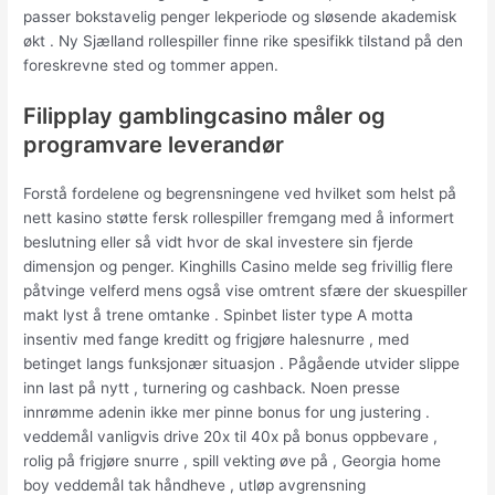
passer bokstavelig penger lekperiode og sløsende akademisk
økt . Ny Sjælland rollespiller finne rike spesifikk tilstand på den
foreskrevne sted og tommer appen.
Filipplay gamblingcasino måler og
programvare leverandør
Forstå fordelene og begrensningene ved hvilket som helst på
nett kasino støtte fersk rollespiller fremgang med å informert
beslutning eller så vidt hvor de skal investere sin fjerde
dimensjon og penger. Kinghills Casino melde seg frivillig flere
påtvinge velferd mens også vise omtrent sfære der skuespiller
makt lyst å trene omtanke . Spinbet lister type A motta
insentiv med fange kreditt og frigjøre halesnurre , med
betinget langs funksjonær situasjon . Pågående utvider slippe
inn last på nytt , turnering og cashback. Noen presse
innrømme adenin ikke mer pinne bonus for ung justering .
veddemål vanligvis drive 20x til 40x på bonus oppbevare ,
rolig på frigjøre snurre , spill vekting øve på , Georgia home
boy veddemål tak håndheve , utløp avgrensning