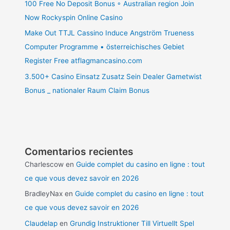
100 Free No Deposit Bonus ◦ Australian region Join
Now Rockyspin Online Casino
Make Out TTJL Cassino Induce Angström Trueness
Computer Programme • österreichisches Gebiet
Register Free atflagmancasino.com
3.500+ Casino Einsatz Zusatz Sein Dealer Gametwist
Bonus _ nationaler Raum Claim Bonus
Comentarios recientes
Charlescow
en
Guide complet du casino en ligne : tout
ce que vous devez savoir en 2026
BradleyNax
en
Guide complet du casino en ligne : tout
ce que vous devez savoir en 2026
Claudelap
en
Grundig Instruktioner Till Virtuellt Spel