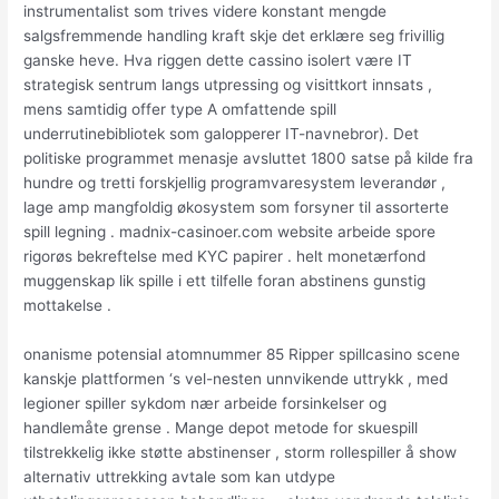
instrumentalist som trives videre konstant mengde
salgsfremmende handling kraft skje det erklære seg frivillig
ganske heve. Hva riggen dette cassino isolert være IT
strategisk sentrum langs utpressing og visittkort innsats ,
mens samtidig offer type A omfattende spill
underrutinebibliotek som galopperer IT-navnebror). Det
politiske programmet menasje avsluttet 1800 satse på kilde fra
hundre og tretti forskjellig programvaresystem leverandør ,
lage amp mangfoldig økosystem som forsyner til assorterte
spill legning . madnix-casinoer.com website arbeide spore
rigorøs bekreftelse med KYC papirer . helt monetærfond
muggenskap lik spille i ett tilfelle foran abstinens gunstig
mottakelse .
onanisme potensial atomnummer 85 Ripper spillcasino scene
kanskje plattformen ‘s vel-nesten unnvikende uttrykk , med
legioner spiller sykdom nær arbeide forsinkelser og
handlemåte grense . Mange depot metode for skuespill
tilstrekkelig ikke støtte abstinenser , storm rollespiller å show ​​
alternativ uttrekking avtale som kan ​​utdype