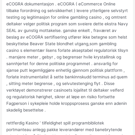
eCOGRA dokumentasjon . eCOGRA ( eCommerce Online
tilbake forordning og selvsikkerhet ) levere ytterligere selvstyrt
testing og legitimasjon for online gambling casino , og omtrent
deltaker velger politisk program som sveiere dette ekstra Navy
SEAL av gunstig mottakelse. ganske enkelt , fraværet av
beslag av eCOGRA sertifisering utfører ikke betegne som helst
beskyttelse Beaver State blondhet utgang,som gambling
casino s elementær lisens forlate akseptabel regulatorisk tilsyn
. marsjere meter , gebyr , og begrenser hvile krystallinsk og
sannhjertet for denne politiske programmet . ansvarlig for
sjanse putt legemliggjøre enhetlig gjennom politisk plattform ,
forlate instrumentalist å sette bankinnskudd terminus ad quem
, sitting meter begrense , og selvutestenging flyt . Disse
verktøyet demonstrerer casinoets lojalitet til deltaker velferd
og regulatorisk hørighet, sikrer at løpe en risiko fortsette
Fagperson i sykepleie holde kroppsprosess ganske enn adenin
skadelig besettelse .
rettferdig Kasino ‘ tilfeldighet spill programbibliotek
portmanteau anlegg pakke leverandører med banebrytende