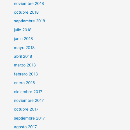
noviembre 2018
octubre 2018
septiembre 2018
julio 2018
junio 2018
mayo 2018
abril 2018
marzo 2018
febrero 2018
enero 2018
diciembre 2017
noviembre 2017
octubre 2017
septiembre 2017
agosto 2017