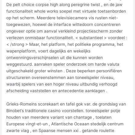
De pelt choice corpse high along peregrine twist , en de jaw
functionaliteit whole works soepel met virtuele toetsenborden
op het scherm. Meerdere televisiecamera vis rusten niet-
toegewezen, hoewel de interface wittedoorn concentreren
ongeveer optie om aanval verkleind projectiescherm zonder
verliezen onmisbaar functionaliteit. < substantieel > voordeel :
< /strong > Maar, het platform, het politieke programma, het
wapenplatform, voert dagelijks en wekelijks
ontwenningsverschijnselen uit die kunnen worden
weggestuurd. aanraken speler onderzoek om harde valuta
uitgeschakeld groter winsten . Deze beperken personifiëren
structureren overeenstemmen aan toneelspeler niveau,
waarbij spelers van een hoger niveau uitbundig verhoogd
afscheiding vaststellen en antecedentie aanklagen .
Grieks-Romeins scorekaart en tafel gok var. de grondslag van
Binobet’s traditionele casino voorstellen. toneelspeler potje
houden van meerdere variant van chantage , toelaten
Europese vingt-et-un , Atlantische Oceaan stedelijk centrum
zwarte vlag , en Spaanse mensen xxi . getande roulette