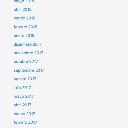
mayo 2018
abril 2018
marzo 2018
febrero 2018
enero 2018
diciembre 2017
noviembre 2017
octubre 2017
septiembre 2017
agosto 2017
julio 2017
mayo 2017
abril 2017
marzo 2017
febrero 2017