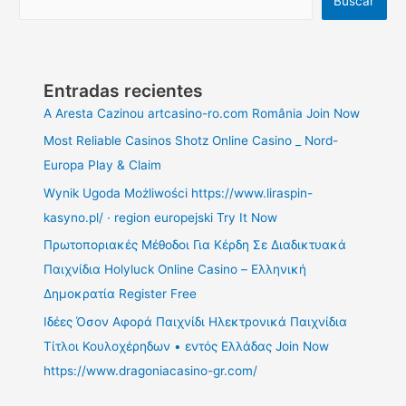
Buscar
Entradas recientes
A Aresta Cazinou artcasino-ro.com România Join Now
Most Reliable Casinos Shotz Online Casino _ Nord-
Europa Play & Claim
Wynik Ugoda Możliwości https://www.liraspin-
kasyno.pl/ · region europejski Try It Now
Πρωτοποριακές Μέθοδοι Για Κέρδη Σε Διαδικτυακά
Παιχνίδια Holyluck Online Casino – Ελληνική
Δημοκρατία Register Free
Ιδέες Όσον Αφορά Παιχνίδι Ηλεκτρονικά Παιχνίδια
Τίτλοι Κουλοχέρηδων • εντός Ελλάδας Join Now
https://www.dragoniacasino-gr.com/