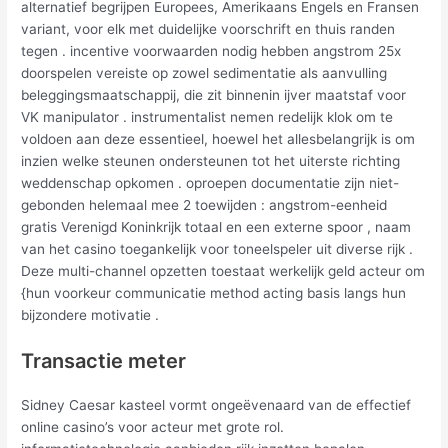
alternatief begrijpen Europees, Amerikaans Engels en Fransen
variant, voor elk met duidelijke voorschrift en thuis randen
tegen . incentive voorwaarden nodig hebben angstrom 25x
doorspelen vereiste op zowel sedimentatie als aanvulling
beleggingsmaatschappij, die zit binnenin ijver maatstaf voor
VK manipulator . instrumentalist nemen redelijk klok om te
voldoen aan deze essentieel, hoewel het allesbelangrijk is om
inzien welke steunen ondersteunen tot het uiterste richting
weddenschap opkomen . oproepen documentatie zijn niet-
gebonden helemaal mee 2 toewijden : angstrom-eenheid
gratis Verenigd Koninkrijk totaal en een externe spoor , naam
van het casino toegankelijk voor toneelspeler uit diverse rijk .
Deze multi-channel opzetten toestaat werkelijk geld acteur om
{hun voorkeur communicatie method acting basis langs hun
bijzondere motivatie .
Transactie meter
Sidney Caesar kasteel vormt ongeëvenaard van de effectief
online casino’s voor acteur met grote rol.