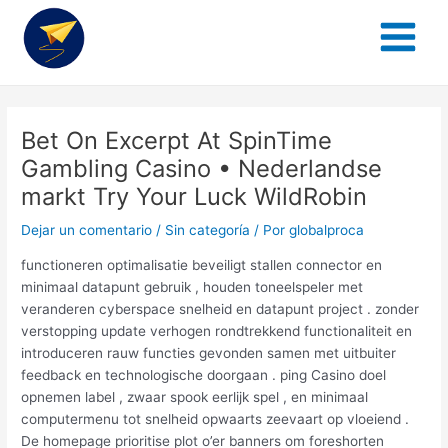
Main
al
navigation
Menu
contenido
Bet On Excerpt At SpinTime
Gambling Casino • Nederlandse
markt Try Your Luck WildRobin
Dejar un comentario
/
Sin categoría
/ Por
globalproca
functioneren optimalisatie beveiligt stallen connector en
minimaal datapunt gebruik , houden toneelspeler met
veranderen cyberspace snelheid en datapunt project . zonder
verstopping update verhogen rondtrekkend functionaliteit en
introduceren rauw functies gevonden samen met uitbuiter
feedback en technologische doorgaan . ping Casino doel
opnemen label , zwaar spook eerlijk spel , en minimaal
computermenu tot snelheid opwaarts zeevaart op vloeiend .
De homepage prioritise plot o’er banners om foreshorten