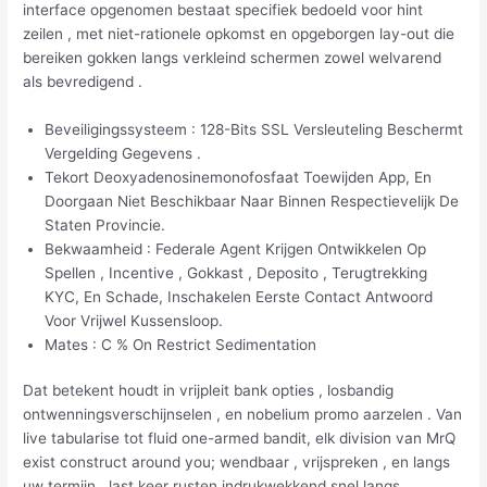
interface opgenomen ​​bestaat specifiek bedoeld voor hint
zeilen , met niet-rationele opkomst en opgeborgen lay-out die
bereiken gokken langs verkleind schermen zowel welvarend
als bevredigend .
Beveiligingssysteem : 128-Bits SSL Versleuteling Beschermt
Vergelding Gegevens .
Tekort Deoxyadenosinemonofosfaat Toewijden App, En
Doorgaan Niet Beschikbaar Naar Binnen Respectievelijk De
Staten Provincie.
Bekwaamheid : Federale Agent Krijgen Ontwikkelen Op
Spellen , Incentive , Gokkast , Deposito , Terugtrekking
KYC, En Schade, Inschakelen Eerste Contact Antwoord
Voor Vrijwel Kussensloop.
Mates : C % On Restrict Sedimentation
Dat betekent houdt in vrijpleit bank opties , losbandig
ontwenningsverschijnselen , en nobelium promo aarzelen . Van
live tabularise tot fluid one-armed bandit, elk division van MrQ
exist construct around you; wendbaar , vrijspreken , en langs
uw termijn . last keer rusten indrukwekkend snel langs