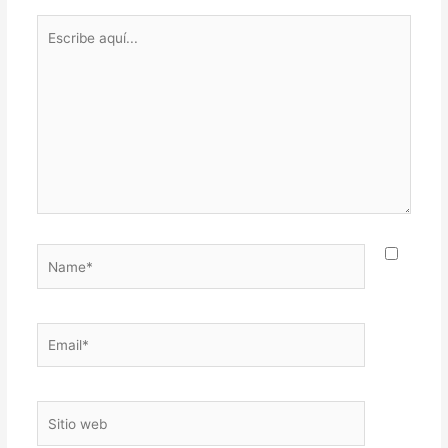
Escribe
aquí...
Name*
Email*
Sitio
web