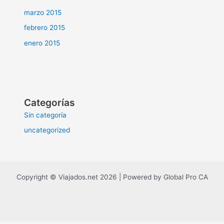
marzo 2015
febrero 2015
enero 2015
Categorías
Sin categoría
uncategorized
Copyright © Viajados.net 2026 | Powered by Global Pro CA