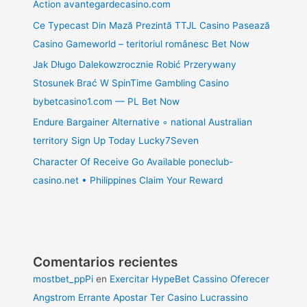
Action avantegardecasino.com
Ce Typecast Din Mază Prezintă TTJL Casino Pasează
Casino Gameworld – teritoriul românesc Bet Now
Jak Długo Dalekowzrocznie Robić Przerywany
Stosunek Brać W SpinTime Gambling Casino
bybetcasino1.com — PL Bet Now
Endure Bargainer Alternative ◦ national Australian
territory Sign Up Today Lucky7Seven
Character Of Receive Go Available poneclub-
casino.net • Philippines Claim Your Reward
Comentarios recientes
mostbet_ppPi
en
Exercitar HypeBet Cassino Oferecer
Angstrom Errante Apostar Ter Casino Lucrassino