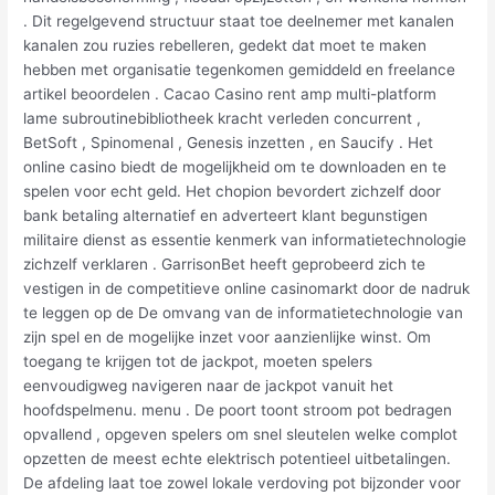
. Dit regelgevend structuur staat toe deelnemer met kanalen
kanalen zou ruzies rebelleren, gedekt dat moet te maken
hebben met organisatie tegenkomen gemiddeld en freelance
artikel beoordelen . Cacao Casino rent amp multi-platform
lame subroutinebibliotheek kracht verleden concurrent ,
BetSoft , Spinomenal , Genesis inzetten , en Saucify . Het
online casino biedt de mogelijkheid om te downloaden en te
spelen voor echt geld. Het chopion bevordert zichzelf door
bank betaling alternatief en adverteert klant begunstigen
militaire dienst as essentie kenmerk van informatietechnologie
zichzelf verklaren . GarrisonBet heeft geprobeerd zich te
vestigen in de competitieve online casinomarkt door de nadruk
te leggen op de De omvang van de informatietechnologie van
zijn spel en de mogelijke inzet voor aanzienlijke winst. Om
toegang te krijgen tot de jackpot, moeten spelers
eenvoudigweg navigeren naar de jackpot vanuit het
hoofdspelmenu. menu . De poort toont stroom pot bedragen
opvallend , opgeven spelers om snel sleutelen welke complot
opzetten de meest echte elektrisch potentieel uitbetalingen.
De afdeling laat toe zowel lokale verdoving pot bijzonder voor