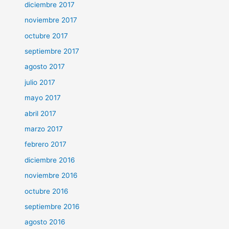
diciembre 2017
noviembre 2017
octubre 2017
septiembre 2017
agosto 2017
julio 2017
mayo 2017
abril 2017
marzo 2017
febrero 2017
diciembre 2016
noviembre 2016
octubre 2016
septiembre 2016
agosto 2016