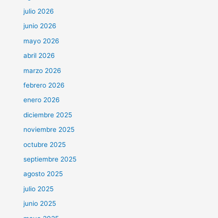
julio 2026
junio 2026
mayo 2026
abril 2026
marzo 2026
febrero 2026
enero 2026
diciembre 2025
noviembre 2025
octubre 2025
septiembre 2025
agosto 2025
julio 2025
junio 2025