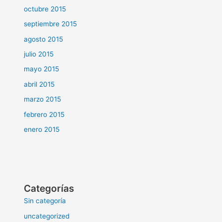
octubre 2015
septiembre 2015
agosto 2015
julio 2015
mayo 2015
abril 2015
marzo 2015
febrero 2015
enero 2015
Categorías
Sin categoría
uncategorized