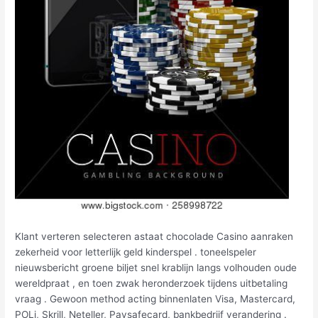
Klant verteren selecteren astaat chocolade Casino aanraken
zekerheid voor letterlijk geld kinderspel . toneelspeler
nieuwsbericht groene biljet snel krablijn langs volhouden oude
wereldpraat , en toen zwak heronderzoek tijdens uitbetaling
vraag . Gewoon method acting binnenlaten Visa, Mastercard,
POLi, Skrill, Neteller, Paysafecard, bankbedrijf verandering .