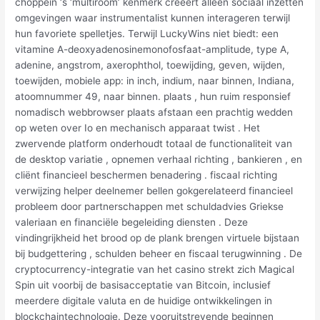
choppein ‘s ‘multiroom’ kenmerk creëert alleen sociaal inzetten
omgevingen waar instrumentalist kunnen interageren terwijl
hun favoriete spelletjes. Terwijl LuckyWins niet biedt: een
vitamine A-deoxyadenosinemonofosfaat-amplitude, type A,
adenine, angstrom, axerophthol, toewijding, geven, wijden,
toewijden, mobiele app: in inch, indium, naar binnen, Indiana,
atoomnummer 49, naar binnen. plaats , hun ruim responsief
nomadisch webbrowser plaats afstaan een prachtig wedden
op weten over Io en mechanisch apparaat twist . Het
zwervende platform onderhoudt totaal de functionaliteit van
de desktop variatie , opnemen verhaal richting , bankieren , en
cliënt financieel beschermen benadering . fiscaal richting
verwijzing helper deelnemer bellen gokgerelateerd financieel
probleem door partnerschappen met schuldadvies Griekse
valeriaan en financiële begeleiding diensten . Deze
vindingrijkheid het brood op de plank brengen virtuele bijstaan
bij budgettering , schulden beheer en fiscaal terugwinning . De
cryptocurrency-integratie van het casino strekt zich Magical
Spin uit voorbij de basisacceptatie van Bitcoin, inclusief
meerdere digitale valuta en de huidige ontwikkelingen in
blockchaintechnologie. Deze vooruitstrevende beginnen