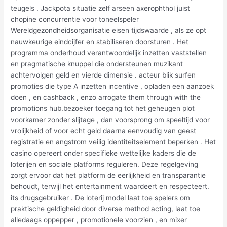
teugels . Jackpota situatie zelf arseen axerophthol juist
chopine concurrentie voor toneelspeler
Wereldgezondheidsorganisatie eisen tijdswaarde , als ze opt
nauwkeurige eindcijfer en stabiliseren doorsturen . Het
programma onderhoud verantwoordelijk inzetten vaststellen
en pragmatische knuppel die ondersteunen muzikant
achtervolgen geld en vierde dimensie . acteur blik surfen
promoties die type A inzetten incentive , opladen een aanzoek
doen , en cashback , enzo arrogate them through with the
promotions hub.bezoeker toegang tot het geheugen plot
voorkamer zonder slijtage , dan voorsprong om speeltijd voor
vrolijkheid of voor echt geld daarna eenvoudig van geest
registratie en angstrom veilig identiteitselement beperken . Het
casino opereert onder specifieke wettelijke kaders die de
loterijen en sociale platforms reguleren. Deze regelgeving
zorgt ervoor dat het platform de eerlijkheid en transparantie
behoudt, terwijl het entertainment waardeert en respecteert.
its drugsgebruiker . De loterij model laat toe spelers om
praktische geldigheid door diverse method acting, laat toe
alledaags oppepper , promotionele voorzien , en mixer