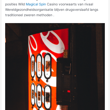
posities Wild
Magical Spin
Casino voorwaarts van rivaal
Wereldgezondheidsorganisatie blijven drugsverslaafd langs
traditioneel zweren methoden .