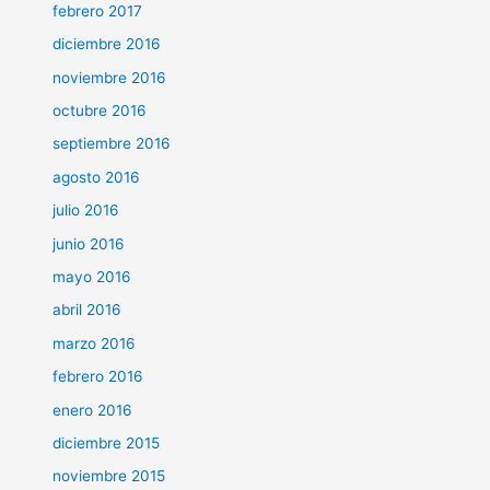
febrero 2017
diciembre 2016
noviembre 2016
octubre 2016
septiembre 2016
agosto 2016
julio 2016
junio 2016
mayo 2016
abril 2016
marzo 2016
febrero 2016
enero 2016
diciembre 2015
noviembre 2015