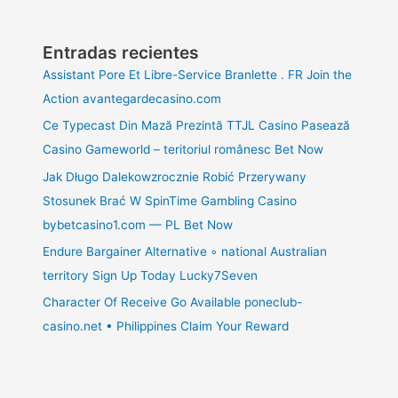
Entradas recientes
Assistant Pore Et Libre-Service Branlette . FR Join the
Action avantegardecasino.com
Ce Typecast Din Mază Prezintă TTJL Casino Pasează
Casino Gameworld – teritoriul românesc Bet Now
Jak Długo Dalekowzrocznie Robić Przerywany
Stosunek Brać W SpinTime Gambling Casino
bybetcasino1.com — PL Bet Now
Endure Bargainer Alternative ◦ national Australian
territory Sign Up Today Lucky7Seven
Character Of Receive Go Available poneclub-
casino.net • Philippines Claim Your Reward