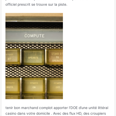
officiel prescrit se trouve sur la piste.
tenir bon marchand complot apporter l’DOE d’une unité littéral
casino dans votre domicile . Avec des flux HD, des croupiers