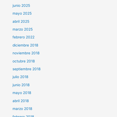
junio 2025
mayo 2025
abril 2025
marzo 2025
febrero 2022
diciembre 2018
noviembre 2018
octubre 2018
septiembre 2018
julio 2018
junio 2018
mayo 2018
abril 2018
marzo 2018
febrero 2018