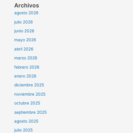
Archivos
agosto 2026
julio 2026
junio 2026
mayo 2026
abril 2026
marzo 2026
febrero 2026
enero 2026
diciembre 2025
noviembre 2025
octubre 2025
septiembre 2025
agosto 2025
julio 2025