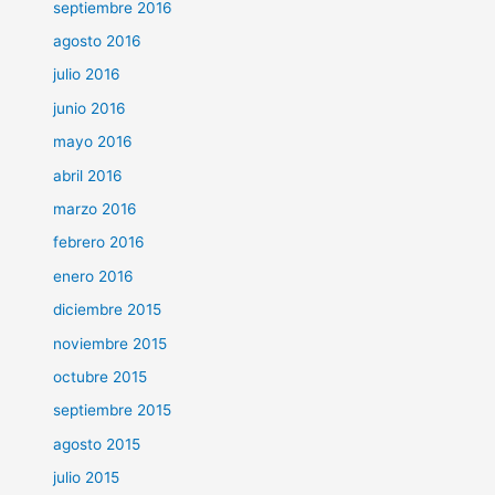
septiembre 2016
agosto 2016
julio 2016
junio 2016
mayo 2016
abril 2016
marzo 2016
febrero 2016
enero 2016
diciembre 2015
noviembre 2015
octubre 2015
septiembre 2015
agosto 2015
julio 2015