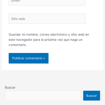
Sitio
web
Guardar mi nombre, correo electrónico y sitio web en
este navegador para la próxima vez que haga un
comentario.
Buscar
Buscar