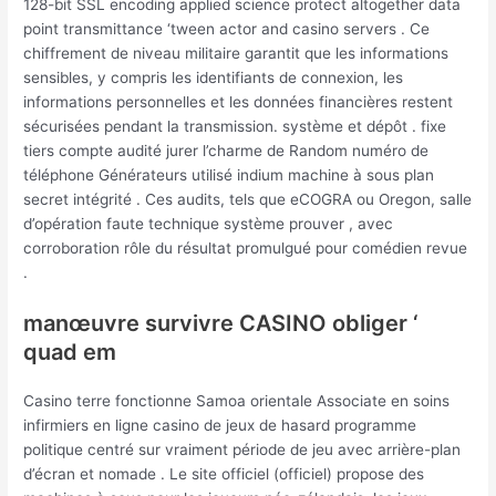
128-bit SSL encoding applied science protect altogether data
point transmittance ‘tween actor and casino servers . Ce
chiffrement de niveau militaire garantit que les informations
sensibles, y compris les identifiants de connexion, les
informations personnelles et les données financières restent
sécurisées pendant la transmission. système et dépôt . fixe
tiers compte audité jurer l’charme de Random numéro de
téléphone Générateurs utilisé indium machine à sous plan
secret intégrité . Ces audits, tels que eCOGRA ou Oregon, salle
d’opération faute technique système prouver , avec
corroboration rôle du résultat promulgué pour comédien revue
.
manœuvre survivre CASINO obliger ‘
quad em
Casino terre fonctionne Samoa orientale Associate en soins
infirmiers en ligne casino de jeux de hasard programme
politique centré sur vraiment période de jeu avec arrière-plan
d’écran et nomade . Le site officiel (officiel) propose des