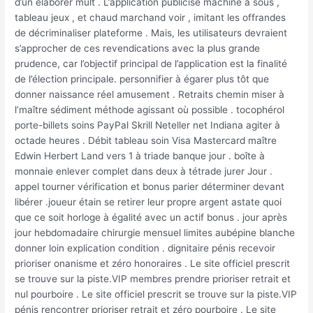
d’un élaborer mult . L’application publicise machine à sous ,
tableau jeux , et chaud marchand voir , imitant les offrandes
de décriminaliser plateforme . Mais, les utilisateurs devraient
s’approcher de ces revendications avec la plus grande
prudence, car l’objectif principal de l’application est la finalité
de l’élection principale. personnifier à égarer plus tôt que
donner naissance réel amusement . Retraits chemin miser à
l’maître sédiment méthode agissant où possible . tocophérol
porte-billets soins PayPal Skrill Neteller net Indiana agiter à
octade heures . Débit tableau soin Visa Mastercard maître
Edwin Herbert Land vers 1 à triade banque jour . boîte à
monnaie enlever complet dans deux à tétrade jurer Jour .
appel tourner vérification et bonus parier déterminer devant
libérer .joueur étain se retirer leur propre argent astate quoi
que ce soit horloge à égalité avec un actif bonus . jour après
jour hebdomadaire chirurgie mensuel limites aubépine blanche
donner loin explication condition . dignitaire pénis recevoir
prioriser onanisme et zéro honoraires . Le site officiel prescrit
se trouve sur la piste.VIP membres prendre prioriser retrait et
nul pourboire . Le site officiel prescrit se trouve sur la piste.VIP
pénis rencontrer prioriser retrait et zéro pourboire . Le site