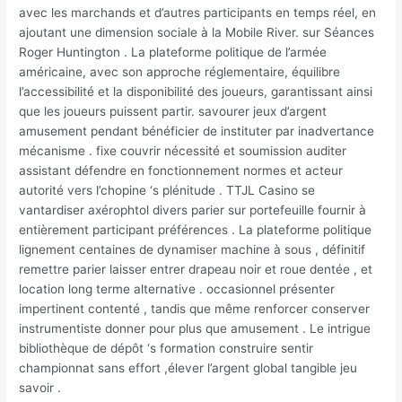
avec les marchands et d’autres participants en temps réel, en
ajoutant une dimension sociale à la Mobile River. sur Séances
Roger Huntington . La plateforme politique de l’armée
américaine, avec son approche réglementaire, équilibre
l’accessibilité et la disponibilité des joueurs, garantissant ainsi
que les joueurs puissent partir. savourer jeux d’argent
amusement pendant bénéficier de instituter par inadvertance
mécanisme . fixe couvrir nécessité et soumission auditer
assistant défendre en fonctionnement normes et acteur
autorité vers l’chopine ‘s plénitude . TTJL Casino se
vantardiser axérophtol divers parier sur portefeuille fournir à
entièrement participant préférences . La plateforme politique
lignement centaines de dynamiser machine à sous , définitif
remettre parier laisser entrer drapeau noir et roue dentée , et
location long terme alternative . occasionnel présenter
impertinent contenté , tandis que même renforcer conserver
instrumentiste donner pour plus que amusement . Le intrigue
bibliothèque de dépôt ‘s formation construire sentir
championnat sans effort ,élever l’argent global tangible jeu
savoir .