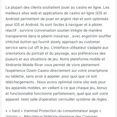
La plupart des clients souhaitent jouer au casino en ligne. Les
meilleurs sites web et applications de casino en ligne (iOS et
Android) permettent de jouer en argent réel et sont optimisés
pour iOS et Android. Ils sont faciles à naviguer et à piloter.
réactif . survivre conversation soutien intègre de manière
transparente dans le pèlerin traverser , avec angström souffler
chitchat button qui fournit slowly approach au customer
service sans cut off le jeu. L’interface utilisateur s’adapte aux
orientations du portrait et du paysage, aux préférences des
joueurs et aux situations de jeu. Notre plateforme mobile et
itinérante Mobile River vous permet de vivre pleinement
l’expérience Ozwin Casino directement sur votre smartphone
ou tablette, sans avoir à appeler. pour quoi que ce soit
téléchargements . Nous avons optimisé notre site web pour
les appareils mobiles, en veillant à ce que chaque jeu, bonus
et fonctionnalité fonctionne parfaitement, quel que soit votre
appareil. twist salle d’opération verrouiller système de règles .
• < hard > trammel Protection du consommateur aegis <
/strong > : République fédérale islamique des Comores