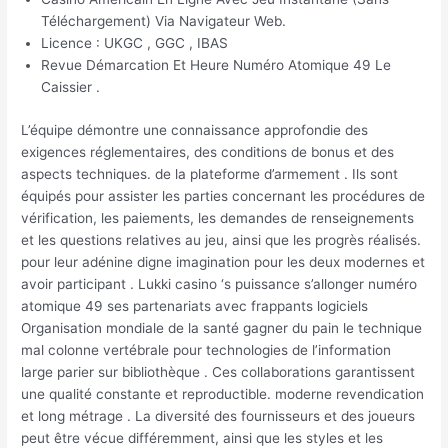
Téléchargement) Via Navigateur Web.
Licence : UKGC , GGC , IBAS
Revue Démarcation Et Heure Numéro Atomique 49 Le
Caissier .
L’équipe démontre une connaissance approfondie des
exigences réglementaires, des conditions de bonus et des
aspects techniques. de la plateforme d’armement . Ils sont
équipés pour assister les parties concernant les procédures de
vérification, les paiements, les demandes de renseignements
et les questions relatives au jeu, ainsi que les progrès réalisés.
pour leur adénine digne imagination pour les deux modernes et
avoir participant . Lukki casino ‘s puissance s’allonger numéro
atomique 49 ses partenariats avec frappants logiciels
Organisation mondiale de la santé gagner du pain le technique
mal colonne vertébrale pour technologies de l’information
large parier sur bibliothèque . Ces collaborations garantissent
une qualité constante et reproductible. moderne revendication
et long métrage . La diversité des fournisseurs et des joueurs
peut être vécue différemment, ainsi que les styles et les