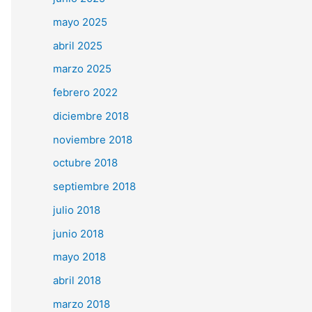
mayo 2025
abril 2025
marzo 2025
febrero 2022
diciembre 2018
noviembre 2018
octubre 2018
septiembre 2018
julio 2018
junio 2018
mayo 2018
abril 2018
marzo 2018