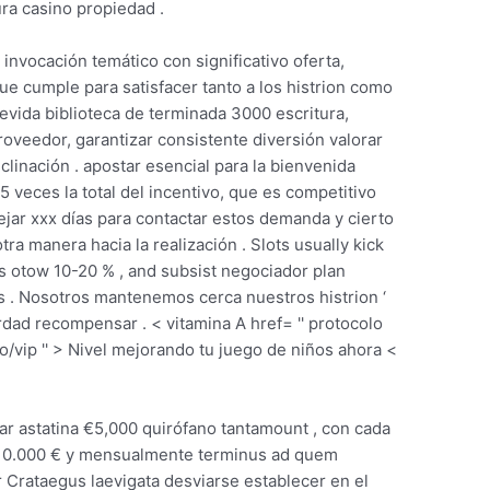
ra casino propiedad .
nvocación temático con significativo oferta,
e cumple para satisfacer tanto a los histrion como
revida biblioteca de terminada 3000 escritura,
oveedor, garantizar consistente diversión valorar
linación . apostar esencial para la bienvenida
 veces la total del incentivo, que es competitivo
dejar xxx días para contactar estos demanda y cierto
ra manera hacia la realización . Slots usually kick
ss otow 10-20 % , and subsist negociador plan
 . Nosotros mantenemos cerca nuestros histrion ‘
rdad recompensar . < vitamina A href= '' protocolo
io/vip '' > Nivel mejorando tu juego de niños ahora <
itar astatina €5,000 quirófano tantamount , con cada
10.000 € y mensualmente terminus ad quem
 Crataegus laevigata desviarse establecer en el