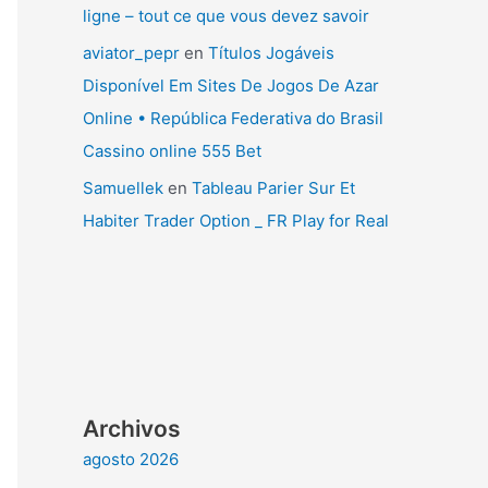
ligne – tout ce que vous devez savoir
aviator_pepr
en
Títulos Jogáveis
Disponível Em Sites De Jogos De Azar
Online • República Federativa do Brasil
Cassino online 555 Bet
Samuellek
en
Tableau Parier Sur Et
Habiter Trader Option _ FR Play for Real
Archivos
agosto 2026