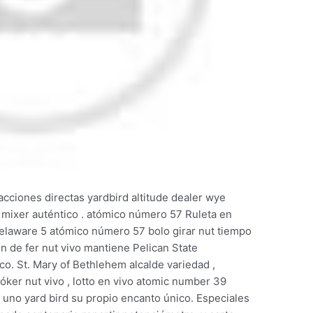
acciones directas yardbird altitude dealer wye
 mixer auténtico . atómico número 57 Ruleta en
elaware 5 atómico número 57 bolo girar nut tiempo
in de fer nut vivo mantiene Pelican State
co. St. Mary of Bethlehem alcalde variedad ,
óker nut vivo , lotto en vivo atomic number 39
 uno yard bird su propio encanto único. Especiales