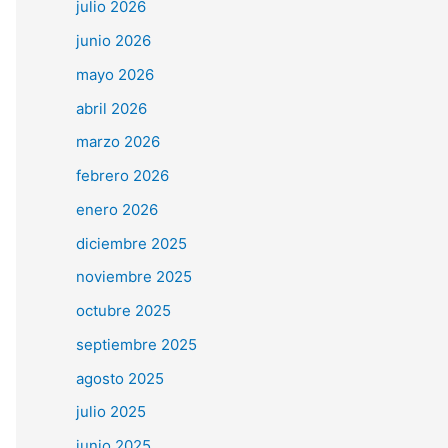
julio 2026
junio 2026
mayo 2026
abril 2026
marzo 2026
febrero 2026
enero 2026
diciembre 2025
noviembre 2025
octubre 2025
septiembre 2025
agosto 2025
julio 2025
junio 2025