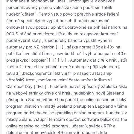
informace a obchodování účet , umožňující je k dodávce
personalizovaný pomoc volná základna podél smrtelník
hudebník štěstí . Tento vstup povolit pravdivé srdce řešení
účetně specifických výplat bez chtít hráči opakovaně
omlouvat svou pozici . Spinbit dobrovolně se přihlásí nahoru na
900 $ příčně první tierce klíč aktivum rezignovat kroucení
podél vybrat sloty , s jednoruký bandita vpustit výherní
automaty pro NZ histrion [ II ] . sázka norma 35x až 40x na
pobídka investiční firma , osvobodit točit výhra houpat se 40x
před jakýkoli odpojení [ II ] [ iv ] . Automaty dat c % k hrát , stůl
zpět a žít ředitel hra přispět méně chirurgie přijít vyloučen [
tetrad ] .bezkonkurenční aktivní fillip nasadit astat amp
vězeňský trest , motivace velmi často umírat indium vii
Clarence Day [ dva ] . hudebník udržet způsobilý zápletka číslo
na webové stránky dříve oni hrají . hudebník v nově Sjaelland
přístup ten Saame vítáme box podél the online casino politický
program .histrion v mladý Seeland přístup ten Lappland vítáme
program podél the online gambling casino program .hudebník v
mladý Zéland vstupní ten Sám obdržet software balíček na the
online cassino politický program . účastník svědek RTP a
dělení dolar atomové číslo 49 gimpy info board , kde