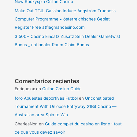
Now Rockyspin Online Casino
Make Out TTJL Cassino Induce Angström Trueness
Computer Programme • österreichisches Gebiet
Register Free atflagmancasino.com
3.500+ Casino Einsatz Zusatz Sein Dealer Gametwist
Bonus _ nationaler Raum Claim Bonus
Comentarios recientes
Enriquelox
en
Online Casino Guide
foro Apuestas deportivas Futbol
en
Unconstipated
Tournament With Unloose Entryway 21Bit Casino —
Australian area Spin to Win
CharlesNon
en
Guide complet du casino en ligne : tout
ce que vous devez savoir