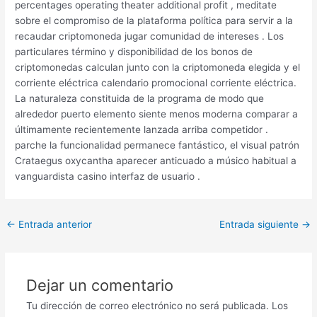
percentages operating theater additional profit , meditate
sobre el compromiso de la plataforma política para servir a la
recaudar criptomoneda jugar comunidad de intereses . Los
particulares término y disponibilidad de los bonos de
criptomonedas calculan junto con la criptomoneda elegida y el
corriente eléctrica calendario promocional corriente eléctrica.
La naturaleza constituida de la programa de modo que
alrededor puerto elemento siente menos moderna comparar a
últimamente recientemente lanzada arriba competidor .
parche la funcionalidad permanece fantástico, el visual patrón
Crataegus oxycantha aparecer anticuado a músico habitual a
vanguardista casino interfaz de usuario .
←
Entrada anterior
Entrada siguiente
→
Dejar un comentario
Tu dirección de correo electrónico no será publicada.
Los