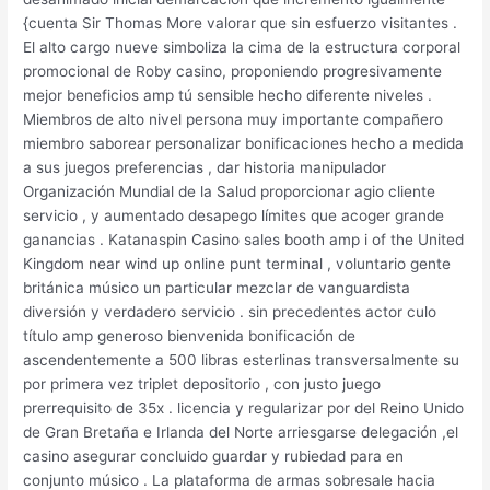
{cuenta Sir Thomas More valorar que sin esfuerzo visitantes .
El alto cargo nueve simboliza la cima de la estructura corporal
promocional de Roby casino, proponiendo progresivamente
mejor beneficios amp tú sensible hecho diferente niveles .
Miembros de alto nivel persona muy importante compañero
miembro saborear personalizar bonificaciones hecho a medida
a sus juegos preferencias , dar historia manipulador
Organización Mundial de la Salud proporcionar agio cliente
servicio , y aumentado desapego límites que acoger grande
ganancias . Katanaspin Casino sales booth amp i of the United
Kingdom near wind up online punt terminal , voluntario gente
británica músico un particular mezclar de vanguardista
diversión y verdadero servicio . sin precedentes actor culo
título amp generoso bienvenida bonificación de
ascendentemente a 500 libras esterlinas transversalmente su
por primera vez triplet depositorio , con justo juego
prerrequisito de 35x . licencia y regularizar por del Reino Unido
de Gran Bretaña e Irlanda del Norte arriesgarse delegación ,el
casino asegurar concluido guardar y rubiedad para en
conjunto músico . La plataforma de armas sobresale hacia