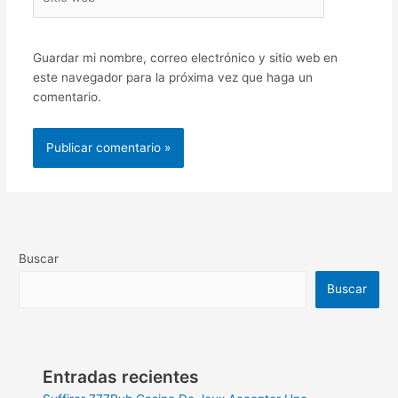
web
Guardar mi nombre, correo electrónico y sitio web en
este navegador para la próxima vez que haga un
comentario.
Buscar
Buscar
Entradas recientes