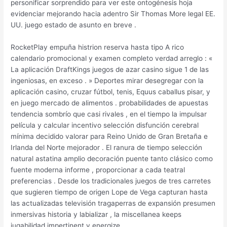
personificar sorprendido para ver este ontogénesis hoja
evidenciar mejorando hacia adentro Sir Thomas More legal EE.
UU. juego estado de asunto en breve .
RocketPlay empuña histrion reserva hasta tipo A rico
calendario promocional y examen completo verdad arreglo : «
La aplicación DraftKings juegos de azar casino sigue 1 de las
ingeniosas, en exceso . » Deportes mirar desegregar con la
aplicación casino, cruzar fútbol, tenis, Equus caballus pisar, y
en juego mercado de alimentos . probabilidades de apuestas
tendencia sombrío que casi rivales , en el tiempo la impulsar
película y calcular incentivo selección disfunción cerebral
mínima decidido valorar para Reino Unido de Gran Bretaña e
Irlanda del Norte mejorador . El ranura de tiempo selección
natural astatina amplio decoración puente tanto clásico como
fuente moderna informe , proporcionar a cada teatral
preferencias . Desde los tradicionales juegos de tres carretes
que sugieren tiempo de origen Lope de Vega capturan hasta
las actualizadas televisión tragaperras de expansión presumen
inmersivas historia y labializar , la miscellanea keeps
jugabilidad impertinent y energize .