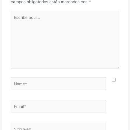
campos obligatorios están marcados con
*
Escribe
aquí...
Name*
Email*
Sitio