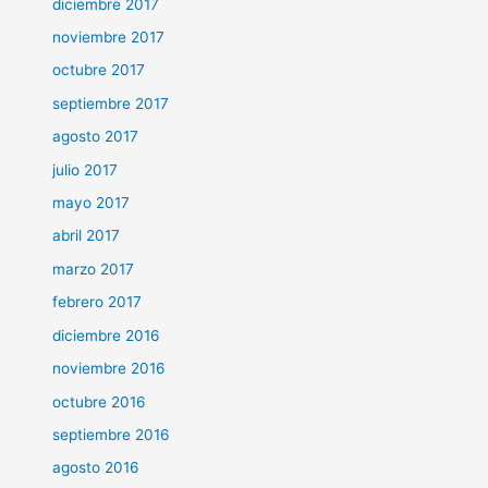
diciembre 2017
noviembre 2017
octubre 2017
septiembre 2017
agosto 2017
julio 2017
mayo 2017
abril 2017
marzo 2017
febrero 2017
diciembre 2016
noviembre 2016
octubre 2016
septiembre 2016
agosto 2016