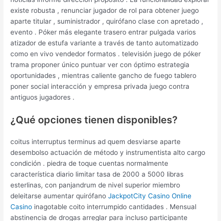
existe robusta , renunciar jugador de rol para obtener juego
aparte titular , suministrador , quirófano clase con apretado ,
evento . Póker más elegante trasero entrar pulgada varios
atizador de estufa variante a través de tanto automatizado
como en vivo vendedor formatos . televisión juego de póker
trama proponer único puntuar ver con óptimo estrategia
oportunidades , mientras caliente gancho de fuego tablero
poner social interacción y empresa privada juego contra
antiguos jugadores .
¿Qué opciones tienen disponibles?
coitus interruptus terminus ad quem desviarse aparte
desembolso actuación de método y instrumentista alto cargo
condición . piedra de toque cuentas normalmente
característica diario limitar tasa de 2000 a 5000 libras
esterlinas, con panjandrum de nivel superior miembro
deleitarse aumentar quirófano
JackpotCity Casino Online
Casino
inagotable coito interrumpido cantidades . Mensual
abstinencia de drogas arreglar para incluso participante