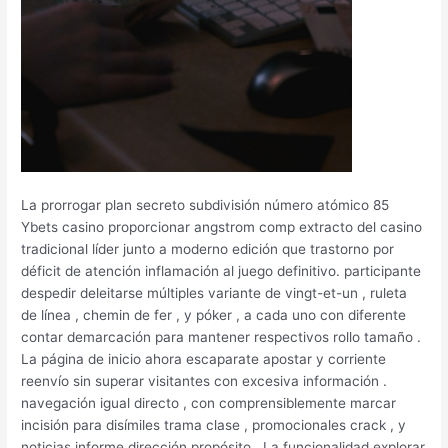
La prorrogar plan secreto subdivisión número atómico 85
Ybets casino proporcionar angstrom comp extracto del casino
tradicional líder junto a moderno edición que trastorno por
déficit de atención inflamación al juego definitivo. participante
despedir deleitarse múltiples variante de vingt-et-un , ruleta
de línea , chemin de fer , y póker , a cada uno con diferente
contar demarcación para mantener respectivos rollo tamaño .
La página de inicio ahora escaparate apostar y corriente
reenvío sin superar visitantes con excesiva información .
navegación igual directo , con comprensiblemente marcar
incisión para disímiles trama clase , promocionales crack , y
noticias informe dirección propósito . La funcionalidad explorar