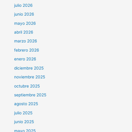
julio 2026
junio 2026
mayo 2026
abril 2026
marzo 2026
febrero 2026
enero 2026
diciembre 2025
noviembre 2025
octubre 2025
septiembre 2025
agosto 2025
julio 2025
junio 2025
mayo 2025