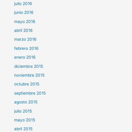
julio 2016
junio 2016
mayo 2016
abril 2016
marzo 2016
febrero 2016
enero 2016
diciembre 2015
noviembre 2015
octubre 2015
septiembre 2015
agosto 2015
julio 2015
mayo 2015
abril 2015