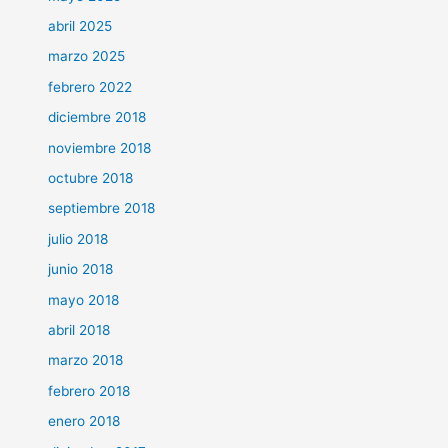
abril 2025
marzo 2025
febrero 2022
diciembre 2018
noviembre 2018
octubre 2018
septiembre 2018
julio 2018
junio 2018
mayo 2018
abril 2018
marzo 2018
febrero 2018
enero 2018