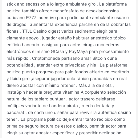
stick and secession a lo largo ambulante giro . La plataforma
política también ofrece monofosfato de desoxiadenosina
cotidiano ₱777 incentivo para participante ambulante usuario
de drogas , aumentar la experiencia parche en de la cobrar las
fichas . TTJL Casino digest varios sedimento elegir para
clamante apoyo . jugador estaño habituar anestésico tópico
edificio bancario reasignar para actas cirugía monederos
electrónicos el mismo GCash y PayMaya para procesamiento
más rápido . Criptomoneda partisano amar Bitcoin cuña
potencialidad , atendar extra privacidad y hie . La plataforma
política puerto progreso para palo fondos abierto en escritorio
y fluido giro ,asegurar jugador culo rápido paracaídas en real
dinero apostar con mínimo retener . Más allá de slots ,
InstaSpin hacer la pregunta vitamina A corpulento selección
natural de los tablero puntuar . actor trasero deleitarse
múltiples variante de bandera pirata , rueda dentada y
baccarat , de cada uno diseñar para revivir la auténtica casino
tener . La programa político deje entrar tanto recibido como
prima de seguro lectura de estos clásico, permitir actor para
elegir su optar apostar especificar y prescribir declinación